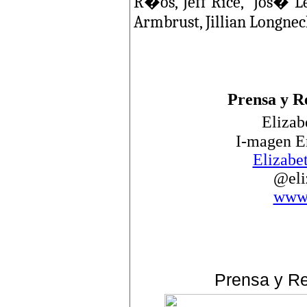
R�os, Jeff Rice, Jos� Lev
Armbrust, Jillian Longneck
Prensa y R
Eliza
I-magen E
Elizab
@eli
www.
Prensa y Re