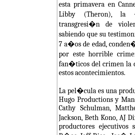
esta primavera en Canne
Libby (Theron), la 
transgresi�n de viole
sabiendo que su testimon
7 a�os de edad, conden�
por este horrible crim
fan�ticos del crimen la 
estos acontecimientos.
La pel�cula es una produ
Hugo Productions y Mand
Cathy Schulman, Matth
Jackson, Beth Kono, AJ D
productores ejecutivos 