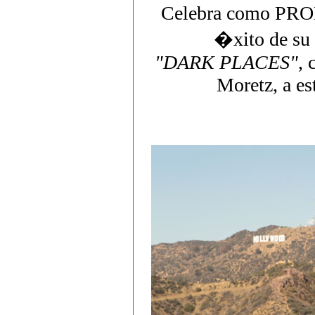
Celebra como PR
�xito de s
"DARK PLACES"
, 
Moretz, a es