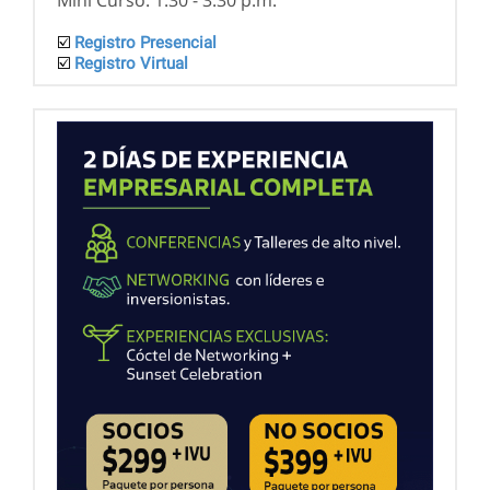
Mini Curso: 1:30 - 3:30 p.m.
☑️
Registro Presencial
☑️
Registro Virtual