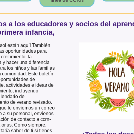
línea de CCRN
s a los educadores y socios del apren
primera infancia,
 sol están aquí! También
s oportunidades para
 crecimiento, la
a y hacer una diferencia
ara los niños y las familias
a comunidad. Este boletín
oportunidades de
e, actividades e ideas de
miento, incluyendo
alendario de
ento de verano revisado.
que le enviemos un correo
o a su personal, envíenos
ción de contacto a ccrn-
.or.us. Como siempre,
aría saber de ti si tienes