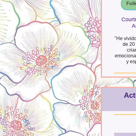
Foll
Court
A
"He vivid
de 20 
cria
emociona
y es
Act