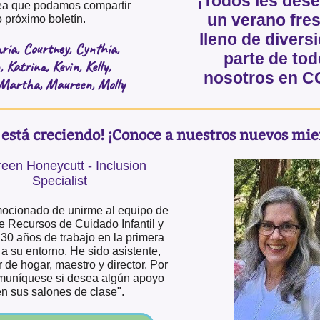
¡Todos les des
ea que podamos compartir
un verano fre
 próximo boletín.
lleno de divers
ria, Courtney, Cynthia,
parte de to
 Katrina, Kevin, Kelly,
nosotros en 
 Martha, Maureen, Molly
está creciendo! ¡Conoce a nuestros nuevos mi
een Honeycutt - Inclusion
Specialist
ocionado de unirme al equipo de
e Recursos de Cuidado Infantil y
 30 años de trabajo en la primera
 a su entorno. He sido asistente,
 de hogar, maestro y director. Por
omuníquese si desea algún apoyo
n sus salones de clase".