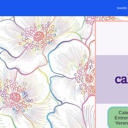
SHARE
ca
Cale
Entre
Vera