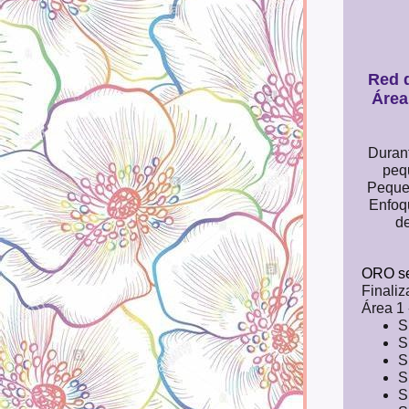
Red 
Área
Durant
pequ
Pequeñ
Enfoq
de
ORO se
Finaliz
Área 1 
S
S
S
S
S