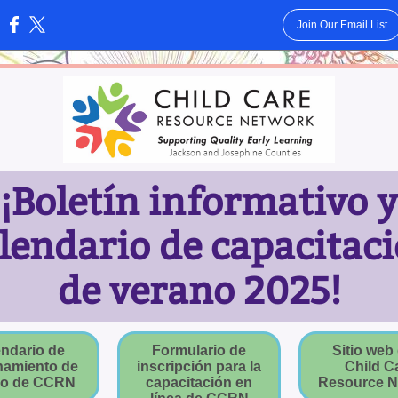
Join Our Email List
:
¡Boletín informativo y
lendario de capacitac
de verano 2025!
ndario de
Formulario de
Sitio web 
namiento de
inscripción para la
Child C
no de CCRN
capacitación en
Resource N