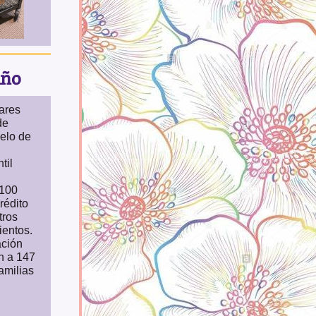
Año
ares
de
elo de
til
 100
rédito
tros
ientos.
ación
n a 147
amilias