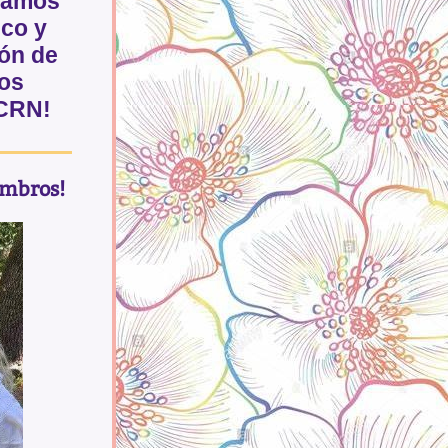
eamos
sco y
ión de
dos
CCRN!
embros!