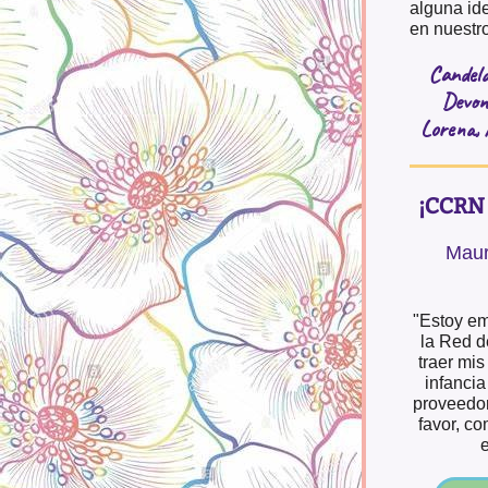
alguna id
en nuestro
Candela
Devon,
Lorena,
¡CCRN 
Maur
"Estoy em
la Red d
traer mis
infancia
proveedor
favor, c
e