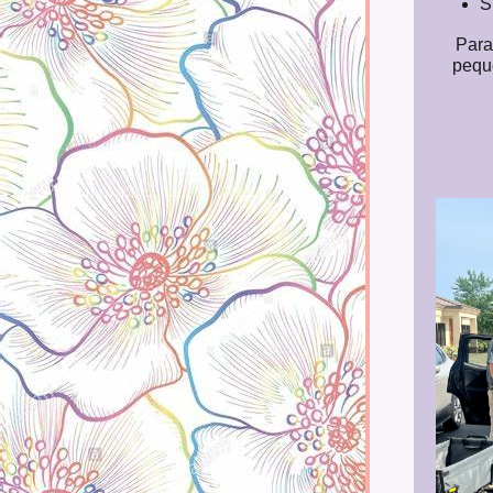
S
Para 
pequ