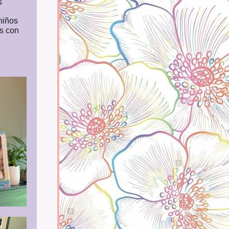
s
 niños
s con