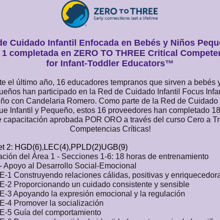
de Cuidado Infantil Enfocada en Bebés y Niños Pequ
 1 completada en ZERO TO THREE Critical Compete
for Infant-Toddler Educators™
e el último año, 16 educadores tempranos que sirven a bebés 
eños han participado en la Red de Cuidado Infantil Focus Infan
o con Candelaria Romero. Como parte de la Red de Cuidado I
ue Infantil y Pequeño, estos 16 proveedores han completado 18
 capacitación aprobada POR ORO a través del curso Cero a T
Competencias Críticas!
t 2: HGD(6),LEC(4),PPLD(2)UGB(9)
ación del Área 1 - Secciones 1-6: 18 horas de entrenamiento
- Apoyo al Desarrollo Social-Emocional
E-1 Construyendo relaciones cálidas, positivas y enriquecedor
E-2 Proporcionando un cuidado consistente y sensible
E-3 Apoyando la expresión emocional y la regulación
E-4 Promover la socialización
E-5 Guía del comportamiento