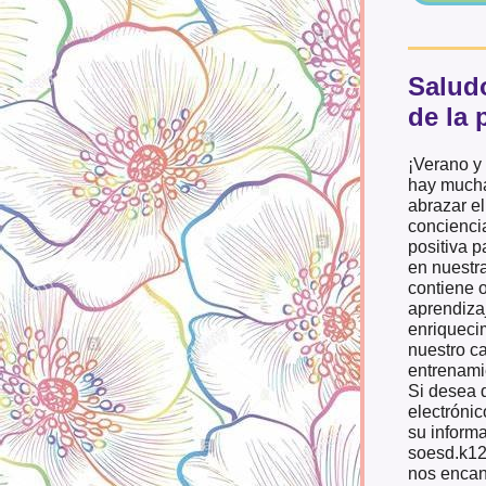
Saludo
de la 
¡Verano y
hay mucha
abrazar el
concienci
positiva p
en nuestr
contiene 
aprendizaj
enriqueci
nuestro c
entrenami
Si desea 
electrónic
su informa
soesd.k12
nos encant