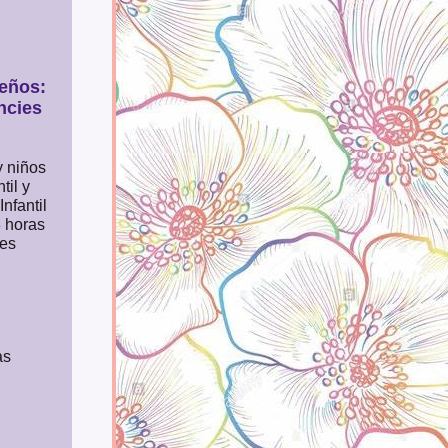
eños:
ncies
y niños
til y
nfantil
 horas
res
as