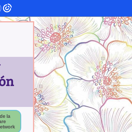
ión
de la
are
etwork