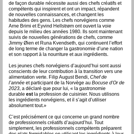
de façon durable nécessite aussi des chefs créatifs et
compétents qui inspirent et ont un impact, répandent
de nouvelles connaissances, et changent les
habitudes des gens. Les chefs norvégiens comme
Arne Brimi et Eyvind Hellstrøm ont ouvert la voie
depuis le milieu des années 1980. Ils sont maintenant
suivis de nouvelles générations de chefs, comme
Jimmy Øien et Runa Kvendseth, qui continuent l’effort
de long terme de changer la gastronomie d’une nation
et son rapport à la nourriture et aux ingrédients.
Les jeunes chefs norvégiens d’aujourd’hui sont aussi
conscients de leur contribution à la transition vers une
alimentation verte. Filip August Bendi,
Chef de
l’année
et participant de la Norvège au
Bocuse d'Or de
2023
, a déclaré que pour lui, « la gastronomie
durable
est
la profession de cuisinier. Nous utilisons
les ingrédients norvégiens, et il s’agit d’utiliser
absolument tout.»
C’est précisément ce qui concerne un grand nombre
de professionnels créatifs d’aujourd’hui. Tout
simplement, les professionnels compétents préparent
des plats formidables en utilisant les ingrédients à leur