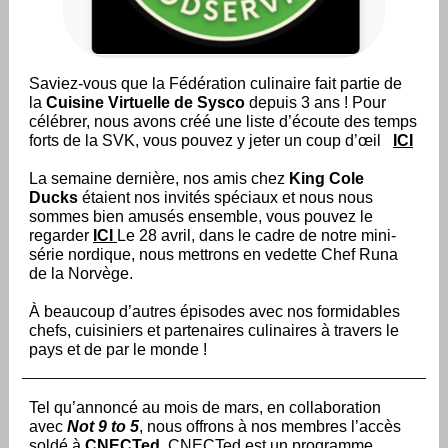
Saviez-vous que la Fédération culinaire fait partie de
la
Cuisine Virtuelle de Sysco
depuis 3 ans ! Pour
célébrer, nous avons créé une liste d’écoute des temps
forts de la SVK, vous pouvez y jeter un coup d’œil
ICI
La semaine dernière, nos amis chez
King Cole
Ducks
étaient nos invités spéciaux et nous nous
sommes bien amusés ensemble, vous pouvez le
regarder
ICI
Le 28 avril, dans le cadre de notre mini-
série nordique, nous mettrons en vedette Chef Runa
de la Norvège.
À beaucoup d’autres épisodes avec nos formidables
chefs, cuisiniers et partenaires culinaires à travers le
pays et de par le monde !
Tel qu’annoncé au mois de mars, en collaboration
avec
Not 9 to 5
, nous offrons à nos membres l’accès
soldé à
CNECTed
. CNECTed est un programme