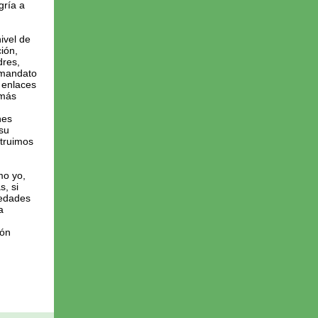
gría a
ivel de
ión,
dres,
 mandato
 enlaces
 más
.
nes
 su
struimos
mo yo,
s, si
 edades
a
ión