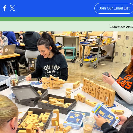
Join Our Email List
:
D
iciembre
2023