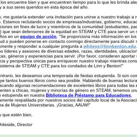
los encuentre bien y que encuentren tiempo para lo que les brinda ale
y a sus seres queridos en esta época del año.
, me gustaría extender una invitación para unirse a nuestro trabajo a n
o. Estamos reclutando socios de empresas/industrias, gobierno, educac
ciones sin fines de lucro y miembros de la comunidad (estudiantes, pa
s) que sean defensores de la equidad en STEAM y CTE para servir un
años en un
equipo de acción
. "Se proporciona más información en los
itud o pueden ponerse en contacto conmigo directamente para discutir
amente y responder a cualquier pregunta a
whitess@linnbenton.edu
 líderes y asesores de diversas edades, razas, identidades, ubicacio
cas, géneros y experiencias para servir. ¡Por favor, consideren aportar
cia y perspectiva únicas para enriquecer nuestro trabajo mientras con
sistema de STEAM y CTE para los condados de Linn y Benton!"
ontrario, les deseamos una temporada de fiestas estupenda. Si son co
uye tantos buenos libros como sea posible. Hablando de buenas lectura
scando algunas recomendaciones de excelentes libros para todas las
enten a chicas, mujeres y minorías de género en STEAM, tenemos un
n estupenda en nuestra
Biblioteca de Préstamo para Educadores
,
mente respaldada por nuestros socios del capítulo local de la Asociac
a de Mujeres Universitarias. ¡Gracias, AAUW!"
y que estén bien,
iteside, Director