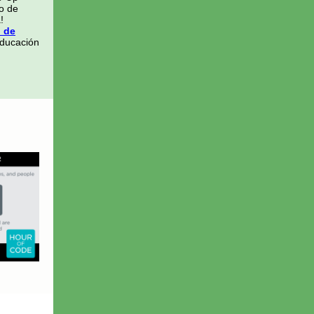
ro de
!
o de
educación