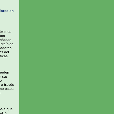
dores en
róximos
tos
señadas
ncreíbles
cadores.
os del
ticas
pueden
r sus
lo
 a través
ómo estos
a
os a que
op-Up