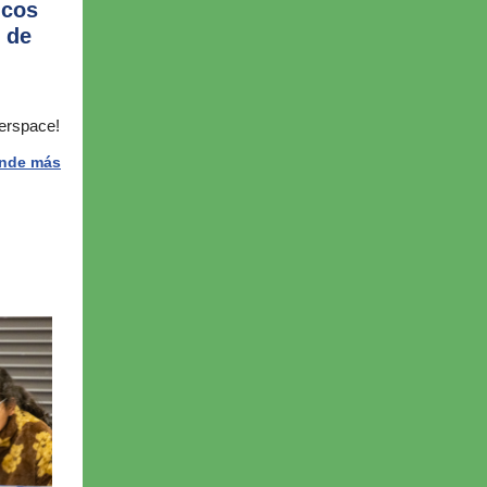
icos
l de
erspace!
nde más