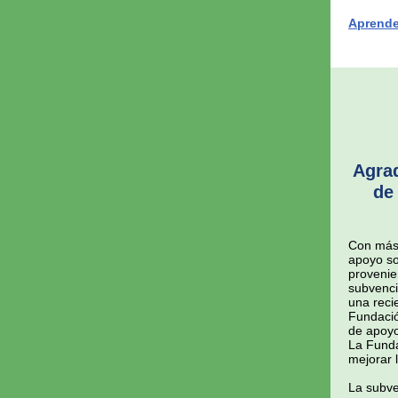
Aprend
Agrad
de
Con más 
apoyo so
provenie
subvenci
una reci
Fundació
de apoyo
La Funda
mejorar 
La subve