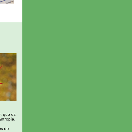
, que es
antropía.
es de