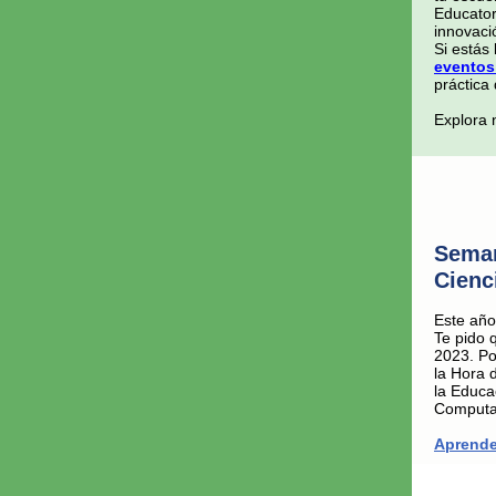
Educator
innovaci
Si estás
evento
práctica
Explora 
Seman
Cienc
Este añ
Te pido 
2023. Po
la Hora 
la Educa
Computac
Aprend