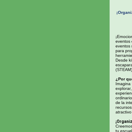
¡Organi
¡Emocion
eventos 
eventos 
para pro
herramie
Desde ki
escapara
(STEAM) 
¿Por qué
Imagina 
explorar
experien
ordinari
de la in
recursos
atractiv
¡Organiz
Creemos 
tu escue