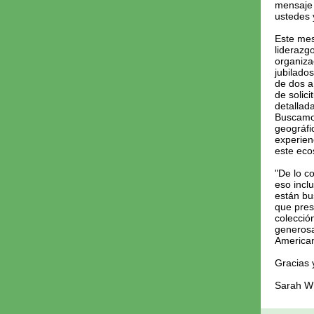
mensaje 
ustedes 
Este mes
liderazg
organiza
jubilado
de dos 
de solic
detallad
Buscamos
geográfi
experien
este eco
"De lo c
eso incl
están bu
que pres
colecció
generosa
American
Gracias 
Sarah Wh