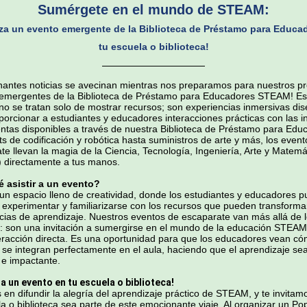
Sumérgete en el mundo de STEAM:
za un evento emergente de la Biblioteca de Préstamo para Educa
tu escuela o biblioteca!
antes noticias se avecinan mientras nos preparamos para nuestros p
emergentes de la Biblioteca de Préstamo para Educadores STEAM! Es
no se tratan solo de mostrar recursos; son experiencias inmersivas di
porcionar a estudiantes y educadores interacciones prácticas con las i
ntas disponibles a través de nuestra Biblioteca de Préstamo para Edu
ts de codificación y robótica hasta suministros de arte y más, los event
te llevan la magia de la Ciencia, Tecnología, Ingeniería, Arte y Matemá
directamente a tus manos.
 asistir a un evento?
un espacio lleno de creatividad, donde los estudiantes y educadores 
, experimentar y familiarizarse con los recursos que pueden transforma
cias de aprendizaje. Nuestros eventos de escaparate van más allá de 
o: son una invitación a sumergirse en el mundo de la educación STEAM
teracción directa. Es una oportunidad para que los educadores vean c
 se integran perfectamente en el aula, haciendo que el aprendizaje se
o e impactante.
a un evento en tu escuela o biblioteca!
en difundir la alegría del aprendizaje práctico de STEAM, y te invitam
la o biblioteca sea parte de este emocionante viaje. Al organizar un P