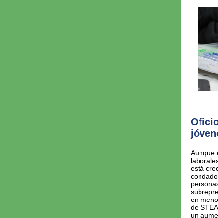
Ofici
jóven
Aunque 
laborale
está cre
condados
personas
subrepre
en menor
de STEAM
un aumen