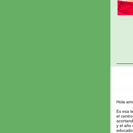
Hola am
Es esa t
el centro
acortand
y el año
educador