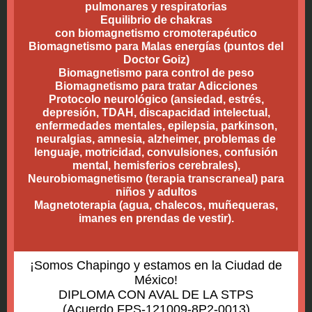
pulmonares y respiratorias
Equilibrio de chakras
con biomagnetismo cromoterapéutico
Biomagnetismo para Malas energías (puntos del
Doctor Goiz)
Biomagnetismo para control de peso
Biomagnetismo para tratar Adicciones
Protocolo neurológico (ansiedad, estrés,
depresión, TDAH, discapacidad intelectual,
enfermedades mentales, epilepsia, parkinson,
neuralgias, amnesia, alzheimer, problemas de
lenguaje, motricidad, convulsiones, confusión
mental, hemisferios cerebrales),
Neurobiomagnetismo (terapia transcraneal) para
niños y adultos
Magnetoterapia (agua, chalecos, muñequeras,
imanes en prendas de vestir).
¡Somos Chapingo y estamos en la Ciudad de
México!
DIPLOMA CON AVAL DE LA STPS
(Acuerdo FPS-121009-8P2-0013)