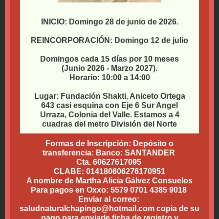
INICIO: Domingo 28 de junio de 2026.
REINCORPORACIÓN: Domingo 12 de julio
RE
Domingos cada 15 días por 10 meses
(Junio 2026 - Marzo 2027).
Horario: 10:00 a 14:00
Lugar: Fundación Shakti. Aniceto Ortega
643 casi esquina con Eje 6 Sur Angel
Urraza, Colonia del Valle. Estamos a 4
cuadras del metro División del Norte
Formas de Inscripción: Depósito o
transferencia: Banco: SANTANDER
Cta. 60627617095
CLABE: 014180606276170951
A nombre de Martha Alicia Gálvez Consuelos
Para pagos en Oxxo: 5579 0701 4385 9018
Enviar al correo:
saludnaturalchapingo@hotmail.com copia de su
pago para enviarle ficha de registro y