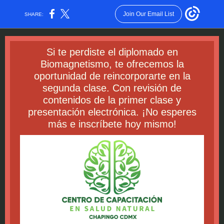
Join Our Email List
SHARE:
Si te perdiste el diplomado en
Biomagnetismo, te ofrecemos la
oportunidad de reincorporarte en la
segunda clase. Con revisión de
contenidos de la primer clase y
presentación electrónica. ¡No esperes
más e inscríbete hoy mismo!