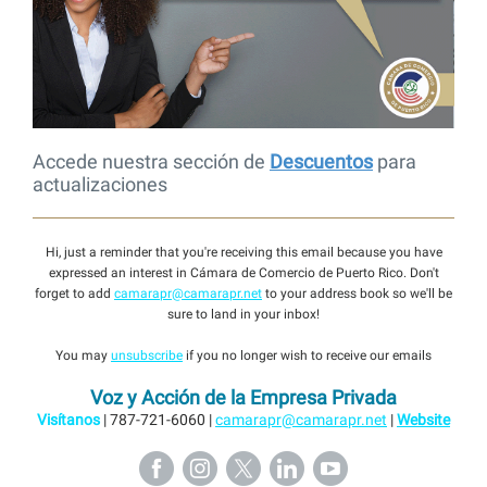
Accede nuestra sección de
Descuentos
para
actualizaciones
Hi, just a reminder that you're receiving this email because you have
expressed an interest in Cámara de Comercio de Puerto Rico. Don't
forget to add
camarapr@camarapr.net
to your address book so we'll be
sure to land in your inbox!
You may
unsubscribe
if you no longer wish to receive our emails
Voz y Acción de la Empresa Privada
Visítanos
| 787-721-6060 |
camarapr@camarapr.net
|
Website