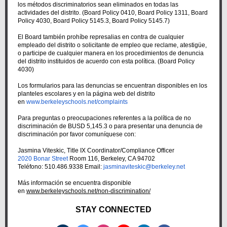
los métodos discriminatorios sean eliminados en todas las
actividades del distrito. (Board Policy 0410, Board Policy 1311, Board
Policy 4030, Board Policy 5145.3, Board Policy 5145.7)
El Board también prohíbe represalias en contra de cualquier
empleado del distrito o solicitante de empleo que reclame, atestigüe,
o participe de cualquier manera en los procedimientos de denuncia
del distrito instituidos de acuerdo con esta política. (Board Policy
4030)
Los formularios para las denuncias se encuentran disponibles en los
planteles escolares y en la página web del distrito
en
www.berkeleyschools.net/complaints
Para preguntas o preocupaciones referentes a la política de no
discriminación de BUSD 5,145.3 o para presentar una denuncia de
discriminación por favor comuníquese con:
Jasmina Viteskic, Title IX Coordinator/Compliance Officer
2020 Bonar Street
Room 116, Berkeley, CA 94702
Teléfono: 510.486.9338 Email:
jasminaviteskic@berkeley.net
Más información se encuentra disponible
en
www.berkeleyschools.net/non-discrimination/
STAY CONNECTED