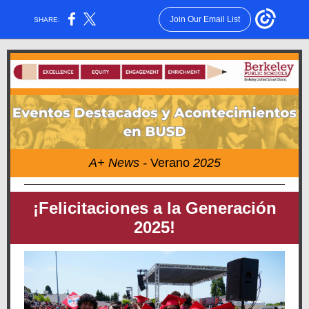
Join Our Email List
SHARE:
A+ News
-
Verano
2025
¡Felicitaciones a la Generación
2025!