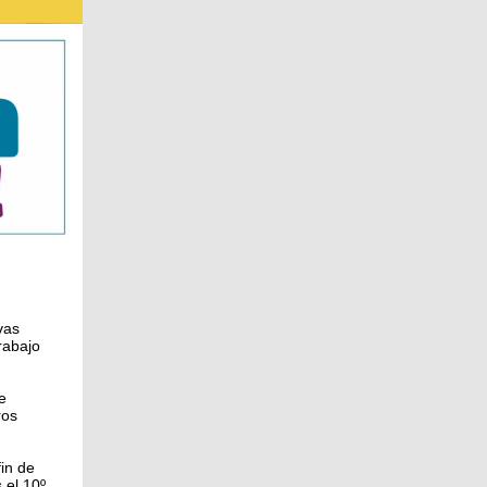
vas
trabajo
e
ros
fin de
 el 10º