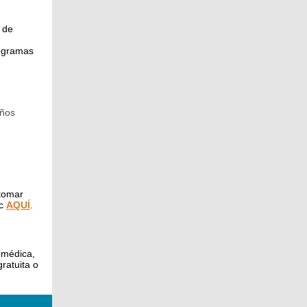
 de
rogramas
años
 tomar
ic
AQUÍ
.
 médica,
ratuita o