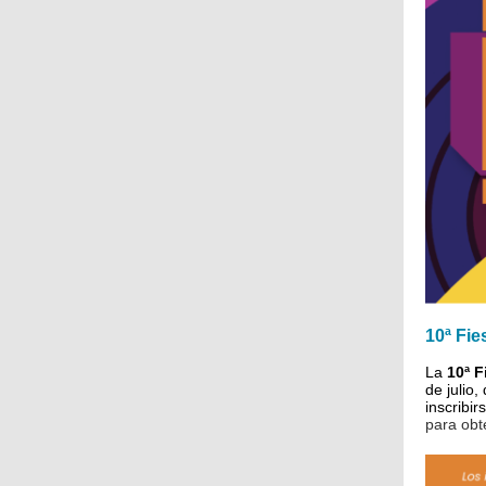
10ª Fie
La
10ª F
de julio,
inscribi
para obt