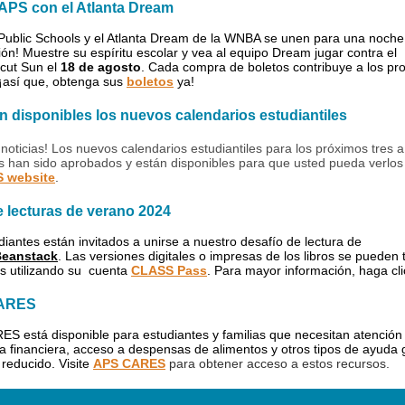
APS con el Atlanta Dream
 Public Schools y el Atlanta Dream de la WNBA se unen para una noche
ión! Muestre su espíritu escolar y vea al equipo Dream jugar contra el
cut Sun el
18 de agosto
. Cada compra de boletos contribuye a los p
¡así que, obtenga sus
boletos
ya!
n disponibles los nuevos calendarios estudiantiles
noticias! Los nuevos calendarios estudiantiles para los próximos tres 
s han sido aprobados y están disponibles para que usted pueda verlos
 website
.
e lecturas de verano 2024
diantes están invitados a unirse a nuestro desafío de lectura de
eanstack
. Las versiones digitales o impresas de los libros se pueden
s utilizando su cuenta
CLASS Pass
. Para mayor información, haga cl
ARES
S está disponible para estudiantes y familias que necesitan atención
ia financiera, acceso a despensas de alimentos y otros tipos de ayuda g
 reducido. Visite
APS CARES
para obtener acceso a estos recursos.