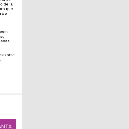
o de la
ra que
rá a
anos
 su
uenas
plazarse
.