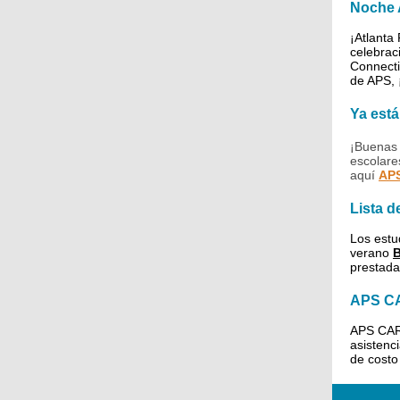
Noche 
¡Atlanta
celebrac
Connecti
de APS, 
Ya está
¡Buenas 
escolare
aquí
APS
Lista d
Los estu
verano
B
prestada
APS C
APS CARE
asistenc
de costo