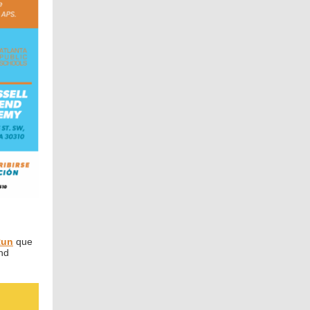
Run
que
nd