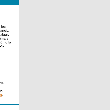
 los
ancia.
alquier
nima en
ión o la
-5-
 de
us
s
.