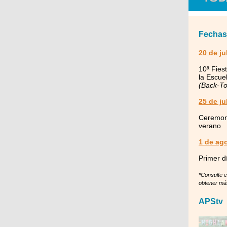
Fechas
20 de ju
10ª Fies
la Escue
(Back-To
25 de ju
Ceremon
verano
1 de ag
Primer d
*Consulte e
obtener más
APStv