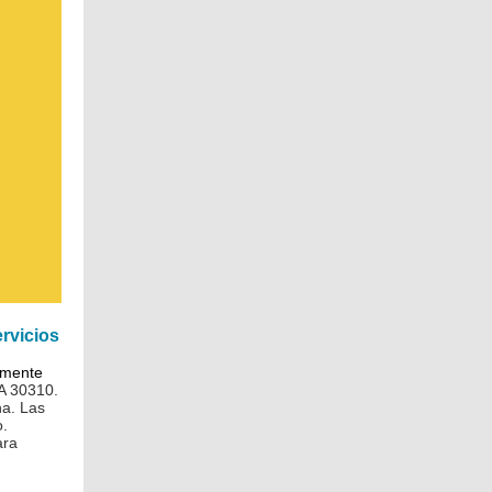
ervicios
lmente
GA 30310.
na. Las
o.
ara