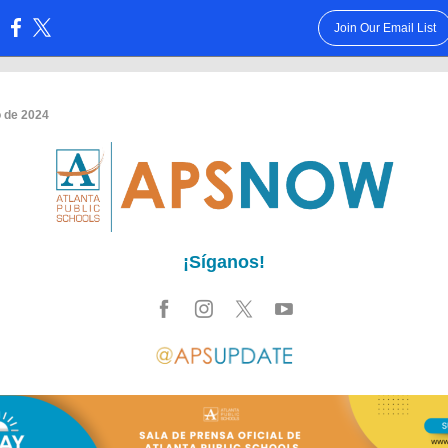
Join Our Email List
:
o de 2024
¡Síganos!