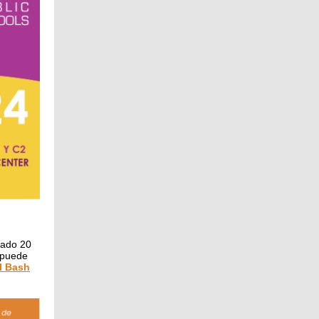
bado 20
 puede
l Bash