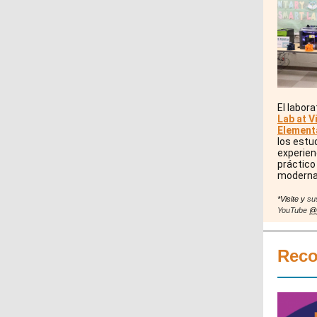
El labora
Lab at V
Element
los estu
experien
práctico
moderna
*Visite y
su
YouTube
@
Reco