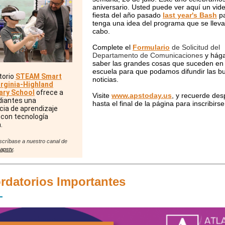
aniversario.
Usted puede ver aquí un vide
fiesta del año pasado
last year's Bash
pa
tenga una idea del programa que se lleva
cabo.
Complete el
Formulario
de Solicitud del
Departamento de Comunicaciones
y hág
saber las grandes cosas que suceden en
escuela para que podamos difundir las b
torio
STEAM Smart
noticias
.
irginia-Highland
ary School
ofrece a
Visite
www.apstoday.us
, y recuerde des
diantes una
hasta el final de la página para inscribirse
cia de aprendizaje
 con tecnología
.
scríbase a nuestro canal de
apstv
.
rdatorios Importantes