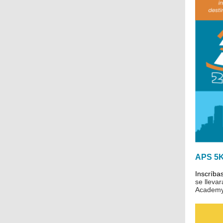
APS 5K 
Inscríba
se lleva
Academy