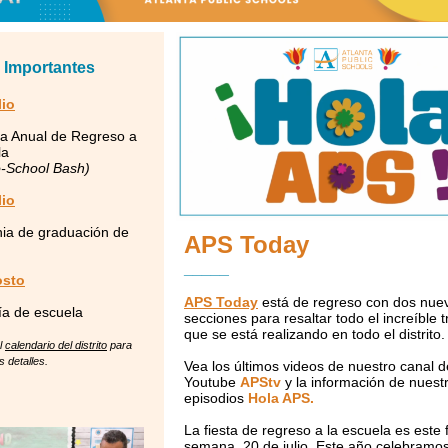
 Importantes
lio
ta Anual de Regreso a
la
-School Bash)
lio
ia de graduación de
APS Today
_____
osto
APS Today
está de regreso con dos nue
ía de escuela
secciones para resaltar todo el increíble 
que se está realizando en todo el distrito
.
l
calendario del distrito
para
 detalles.
Vea los últimos videos de nuestro canal d
Youtube
APStv
y la información de nuest
episodios
Hola APS.
La fiesta de regreso a la escuela es este 
semana, 20 de julio. Este año celebramos