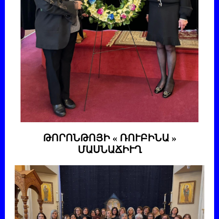
ԹՈՐՈՆԹՈՅԻ « ՌՈՒԲԻՆԱ »
ՄԱՍՆԱՃԻՒՂ