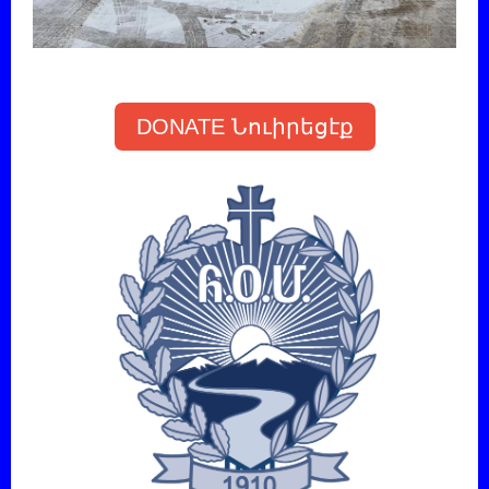
DONATE Նուիրեցէք