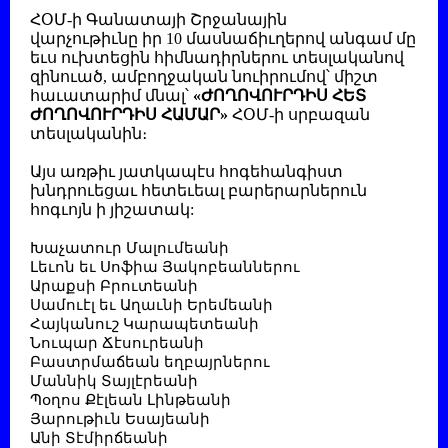
ՀՕՄ-ի Գանատայի Շրջանային
վարչութիւնը իր 10 մասնաճիւղերով անգամ մը
եւս ուխտեցին հիմնադիրներու տեսլականով
զինուած, ամբողջական նուիրումով՝ միշտ
հաւատարիմ մնալ՝
«ԺՈՂՈՎՈՒՐԴԻՍ ՀԵՏ
ԺՈՂՈՎՈՒՐԴԻՍ ՀԱՄԱՐ»
ՀՕՄ-ի սրբազան
տեսլականին։
Այս առթիւ յատկապէս հոգեհանգիստ
խնդրուեցաւ հետեւեալ բարերարներուն
հոգւոյն ի յիշատակ:
Խաչատուր Մալումեանի
Լեւոն եւ Սոֆիա Յակոբեաններու
Արաքսի Բրուտեանի
Սամուէլ եւ Աղաւնի Երեմեանի
Հայկանուշ Կարապետեանի
Նուպար Ճէսուրեանի
Բաստրմաճեան եղբայրներու
Մաննիկ Տայլէրեանի
Պօղոս Քէլեան Լինթեանի
Յարութիւն Եսայեանի
Անի Տէմիրճեանի