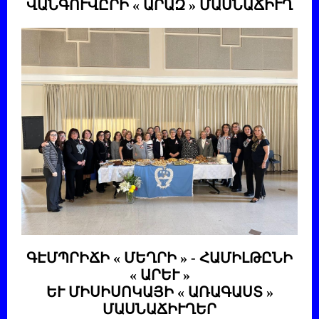
ՎԱՆԳՈՒՎԸՐԻ « ԱՐԱԶ » ՄԱՍՆԱՃԻՒՂ
ԳԷՄՊՐԻՃԻ « ՄԵՂՐԻ » - ՀԱՄԻԼԹԸՆԻ
« ԱՐԵՒ »
ԵՒ ՄԻՍԻՍՈԿԱՅԻ « ԱՌԱԳԱՍՏ »
ՄԱՍՆԱՃԻՒՂԵՐ