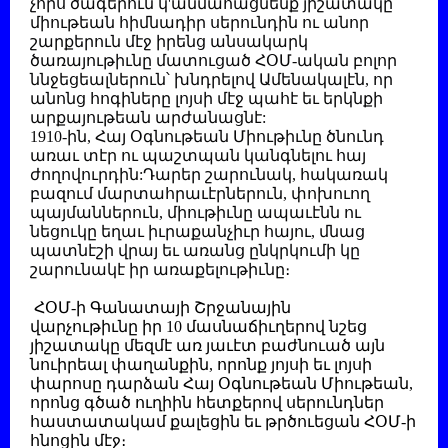
չորս ծագերուն կ'անմահացնենք յիշատակը
միութեան հիմնադիր սերունդին ու անոր
շարքերուն մէջ իրենց անսակարկ
ծառայութիւնը մատուցած ՀՕՄ-ական բոլոր
ննջեցեալներուն՝ խնդրելով Ամենակալէն, որ
անոնց հոգիները լոյսի մէջ պահէ եւ երկնքի
արքայութեան արժանացնէ:
1910-ին, Հայ Օգնութեան Միութիւնը ծնունդ
առաւ տէր ու պաշտպան կանգնելու հայ
ժողովուրդին:Դարեր շարունակ, հակառակ
բազում մարտահրաւէրներուն, փոխուող
պայմաններուն, միութիւնը ապաւէնն ու
նեցուկը եղաւ իւրաքանչիւր հայու, մնաց
պատնէշի վրայ եւ առանց ընկրկումի կը
շարունակէ իր առաքելութիւնը։
ՀՕՄ-ի Գանատայի Շրջանային
վարչութիւնը իր 10 մասնաճիւղերով նշեց
յիշատակը մեզմէ առ յաւէտ բաժնուած այն
նուիրեալ փաղանքին, որոնք յոյսի եւ լոյսի
փարոսը դարձան Հայ Օգնութեան Միութեան,
որոնց գծած ուղիին հետքերով սերունդներ
հաստատակամ քալեցին եւ թրծուեցան ՀՕՄ-ի
հնոցին մէջ։