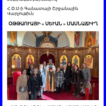
Հ.Օ.Մ-ի Գանատայի Շրջանային
Վարչութիւն
ՕԹԹԱՈՒԱՅԻ « ՍԵՒԱՆ » ՄԱՍՆԱՃԻՒՂ