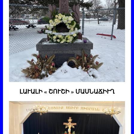
ԼԱՒԱԼԻ « ՇՈՒՇԻ » ՄԱՍՆԱՃԻՒՂ