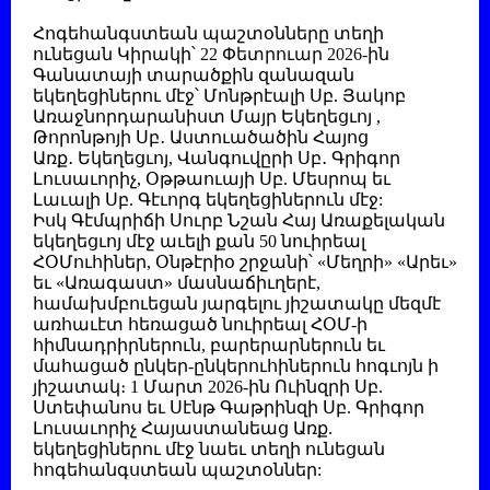
Հոգեհանգստեան պաշտօնները տեղի
ունեցան Կիրակի՝
22 Փետրուար 2026
-ին
Գանատայի տարածքին զանազան
եկեղեցիներու մէջ՝
Մոնթրէալի Սբ. Յակոբ
Առաջնորդարանիստ Մայր Եկեղեցւոյ ,
Թորոնթոյի Սբ․ Աստուածածին Հայոց
Առք․ Եկեղեցւոյ, Վանգուվըրի Սբ․ Գրիգոր
Լուսաւորիչ, Օթթաուայի Սբ. Մեսրոպ եւ
Լաւալի Սբ. Գէւորգ եկեղեցիներուն մէջ:
Իսկ Գէմպրիճի Սուրբ Նշան Հայ Առաքելական
եկեղեցւոյ մէջ աւելի քան 50 նուիրեալ
ՀՕՄուհիներ, Օնթէրիօ շրջանի՝ «Մեղրի» «Արեւ»
եւ «Առագաստ» մասնաճիւղերէ,
համախմբուեցան յարգելու յիշատակը մեզմէ
առհաւէտ հեռացած նուիրեալ ՀՕՄ-ի
հիմնադրիրներուն, բարերարներուն եւ
մահացած ընկեր-ընկերուհիներուն հոգւոյն ի
յիշատակ։ 1 Մարտ 2026-ին Ուինզրի Սբ.
Ստեփանոս եւ Սէնթ Գաթրինզի Սբ. Գրիգոր
Լուսաւորիչ Հայաստանեաց Առք.
եկեղեցիներու մէջ նաեւ տեղի ունեցան
հոգեհանգստեան պաշտօններ: