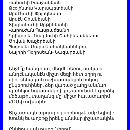
Վանուհի Իսաջանեան
Թէօլինտա Կարապետեանի
Արմէնուհի Փիլիկեանի
Արսէն Օհանեանի
Տիգրանուհի Արթինեանի
Վարուժան Պասթաճեանի
Գրիգոր եւ Ռազմուհի Շահինեաններու
Ծովակ Խաչերեանի
Պօղոս եւ Մարօ Սահակեաններու
Նայիրի Պօղոսեան- Նազարեանի
Ննջէ՜ք հանգիստ, մեզմէ հեռու, սակայն
անդէնականէն միշտ մեզի հետ եղող ու
միութենական աշխատանքին հսկող
ընկերուհիներ, ձեր վառած ջահը անմար
պահելու նպատակով կը շարունակէ գործել
մեծաթիւ փաղանգ մը՝ միշտ հաւատարիմ
ՀՕՄ-ի ուխտին։
Յիշատակն արդարոց օրհնութեամբ եղիցի։
Խունկ եւ աղօթք իրենց անմար յիշատակին։
Ընկերական բարեւներով՝