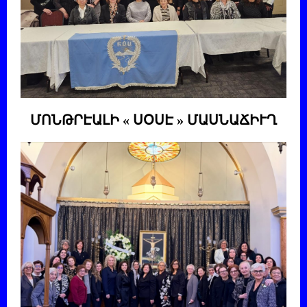
ՄՈՆԹՐԷԱԼԻ « ՍՕՍԷ » ՄԱՍՆԱՃԻՒՂ