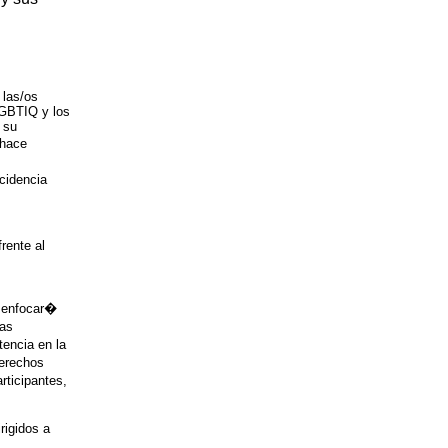
 las/os
LGBTIQ y los
 su
 hace
cidencia
rente al
e enfocar�
tas
tencia en la
derechos
rticipantes,
rigidos a