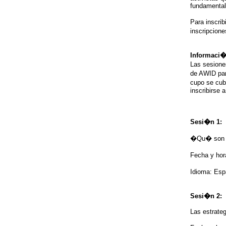
fundamental
Para inscrib
inscripcion
Informaci�
Las sesione
de AWID par
cupo se cub
inscribirse 
Sesi�n 1:
�Qu� son l
Fecha y hor
Idioma: Es
Sesi�n 2:
Las estrateg