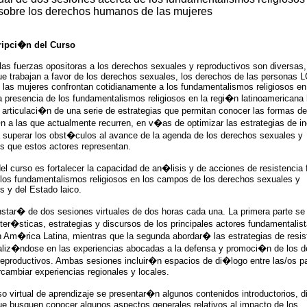
sobre los derechos humanos de las mujeres
ripci�n del Curso
las fuerzas opositoras a los derechos sexuales y reproductivos son diversas,
que trabajan a favor de los derechos sexuales, los derechos de las personas 
 las mujeres confrontan cotidianamente a los fundamentalismos religiosos en
a presencia de los fundamentalismos religiosos en la regi�n latinoamericana
 articulaci�n de una serie de estrategias que permitan conocer las formas de
n a las que actualmente recurren, en v�as de optimizar las estrategias de in
a superar los obst�culos al avance de la agenda de los derechos sexuales y
os que estos actores representan.
del curso es fortalecer la capacidad d
e an�lisis y de acciones de resistencia f
 los fundamentalismos religiosos en los campos de los derechos sexuales y
s y del Estado laico.
nstar� de dos sesiones virtuales de dos horas cada una. La primera parte s
ter�sticas, estrategias y discursos de los principales actores fundamentalis
n Am�rica Latina, mientras que la segunda abordar� las estrategias de resis
aliz�ndose en las experiencias abocadas a la defensa y promoci�n de los 
reproductivos. Ambas sesiones incluir�n espacios de di�logo entre las/os pa
ercambiar experiencias regionales y locales.
o virtual de aprendizaje se presentar�n algunos contenidos introductorios, di
que busquen conocer algunos aspectos generales relativos al impacto de los