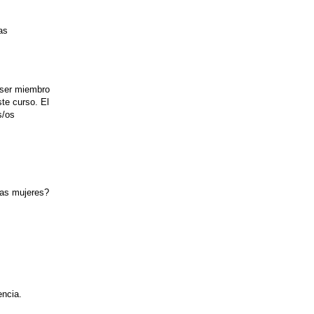
as
 ser miembro
te curso. El
s/os
as mujeres?
encia.