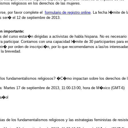
ismos religiosos en los derechos de las mujeres.
irse, por favor complete el
formulario de registro online
. La fecha l�mite de l
es ser� el 12 de septiembre de 2013.
n importante:
s del curso estar�n dirigidas a activistas de habla hispana. No es necesario
a participar. Contamos con una capacidad l�mite de 30 participantes para es
rir� por orden de inscripci�n, por lo que recomendamos a las/os interesada
a la brevedad.
os fundamentalismos religiosos? �C�mo impactan sobre los derechos de l
a: Martes 17 de septiembre de 2013, 11:00-13:00, hora de M�xico (GMT-6)
pa�ol
ias de los fundamentalismos religiosos y las estrategias feministas de resist