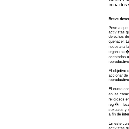
impactos 
Breve desc
Pese a que 
activistas 
derechos de
quehacer. L
necesaria la
organizaci�
orientadas 
reproductiv
El objetivo 
accionar de
reproductivo
El curso co
en las carac
religiosos e
regi�n, foc
sexuales y 
a fin de int
En este curs
activistas 