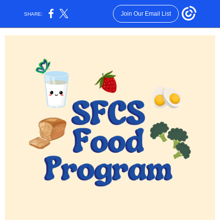
Join Our Email List
SHARE: