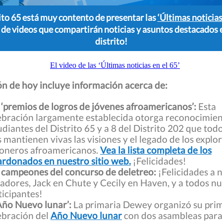
rito 65 está muy contento de presentar las
‘Últimas noticia s
 de videos que compartirán noticias y asuntos destacados 
distrito!
ón de hoy incluye información acerca de:
 ‘premios de logros de jóvenes afroamericanos’:
Esta
ebración largamente establecida otorga reconocimien
udiantes del Distrito 65 y a 8 del Distrito 202 que todo
s mantienen vivas las visiones y el legado de los expl
ioneros afroamericanos.
Vea la lista completa de los
ardonados en nuestro sitio web.
¡Felicidades!
 campeones del concurso de deletreo:
¡Felicidades a 
adores, Jack en Chute y Cecily en Haven, y a todos n
ticipantes!
‘Año Nuevo lunar’:
La primaria Dewey organizó su pri
ebración del
Año Nuevo lunar
con dos asambleas para