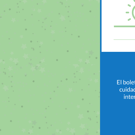
El bole
cuidad
inte