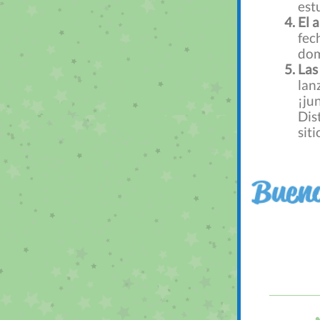
est
El 
fec
dom
Las
lan
¡ju
Dis
sit