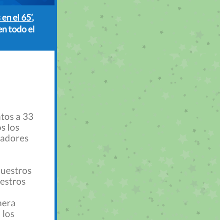
 en el 65’
,
en todo el
tos a 33
s los
oradores
nuestros
uestros
mera
 los