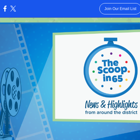
Join Our Email List
: