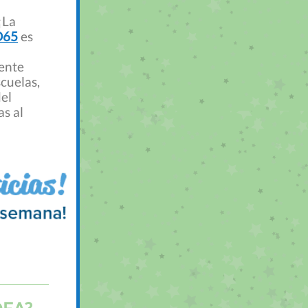
¡La
D65
es
ente
cuelas,
del
as al