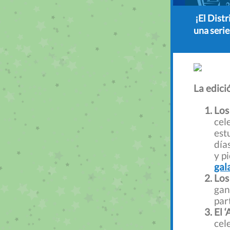
¡El Dist
una serie
La edici
Los
cel
est
día
y p
gal
Los
gan
par
El 
cel