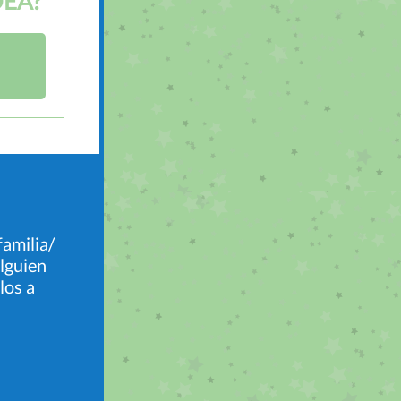
DEA?
familia/
alguien
los a