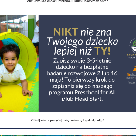
Aby uzyskać więcej informacji, kliknij powyższy obraz.
Kliknij obraz powyżej, aby zobaczyć galerię zdjęć.