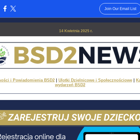
Join Our Email List
:
14 Kwietnia 2025 r.
ości i Powiadomienia BSD2
|
Ulotki Dzielnicowe i Społecznościowe
|
K
wydarzeń BSD2