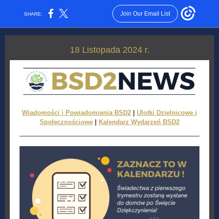
Join Our Email List
SHARE:
18 Listopada 2024 r.
Wiadomości i Powiadomienia BSD2
|
Ulotki Dzielnicowe i
Społecznościowe
|
Kalendarz Wydarzeń BSD2