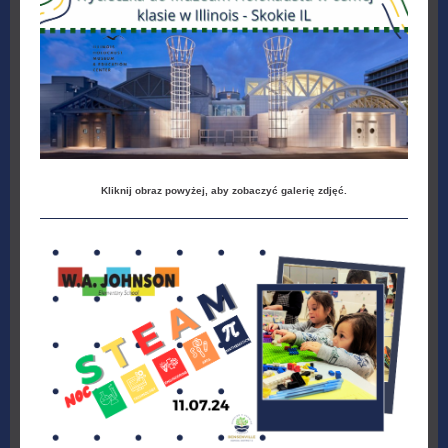
Kliknij obraz powyżej, aby zobaczyć galerię zdjęć.