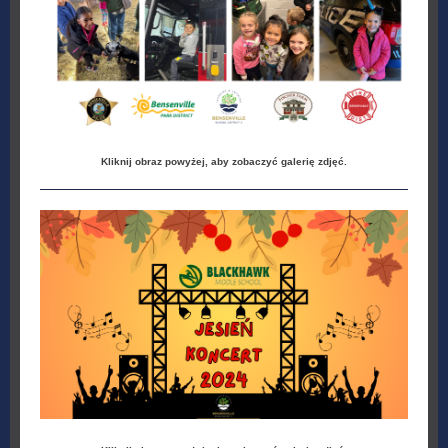
Kliknij obraz powyżej, aby zobaczyć galerię zdjęć.