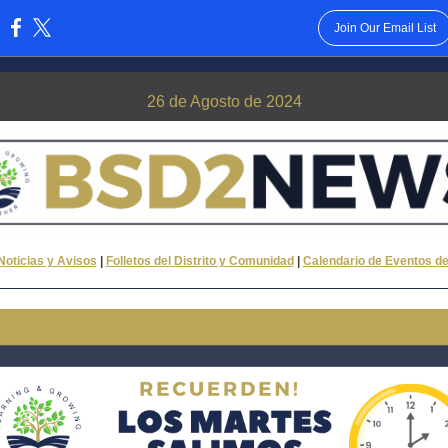
Join Our Email List
:
26 de Agosto de 2024
oticias y Avisos
|
Folletos del Distrito y Comunidad
|
Calendario de Eventos d