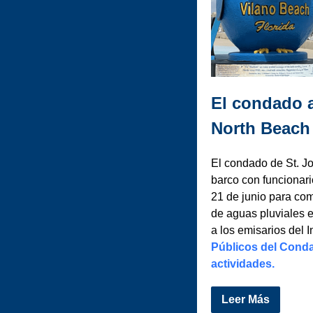
El condado 
North Beach
El condado de St. Jo
barco con funcionari
21 de junio para co
de aguas pluviales 
a los emisarios del 
Públicos del Conda
actividades.
Leer Más