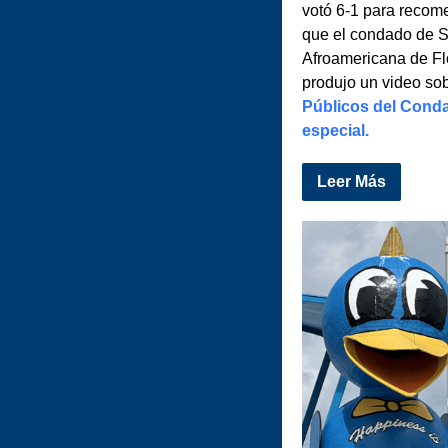
votó 6-1 para recom
que el condado de St
Afroamericana de Fl
produjo un video sob
Públicos del Conda
especial.
Leer Más