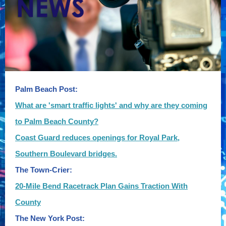
Palm Beach Post:
What are 'smart traffic lights' and why are they coming
to Palm Beach County?
Coast Guard reduces openings for Royal Park,
Southern Boulevard bridges.
The Town-Crier :
20-Mile Bend Racetrack Plan Gains Traction With
County
The New York Post: