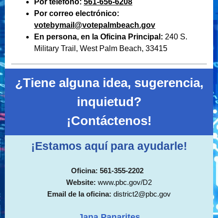
Por teléfono:
561-656-6208
Por correo electrónico:
votebymail@votepalmbeach.gov
En persona, en la Oficina Principal:
240 S.
Military Trail, West Palm Beach, 33415
¿Tiene alguna idea, sugerencia,
inquietud?
¡Contáctenos!
¡Estamos aquí para ayudarle!
Oficina: 561-355-2202
Website:
www.pbc
.gov/D2
Email de la oficina:
district2@pbc
.gov
Jana Panarites