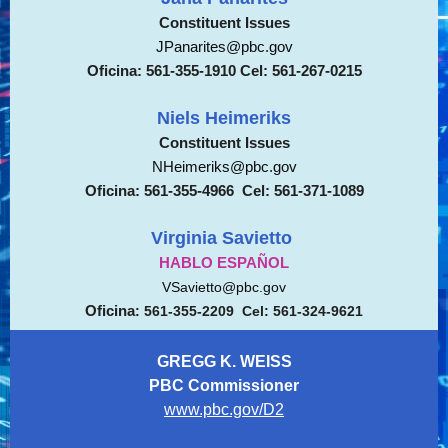
Constituent Issues
JPanarites@
pbc.gov
Oficina: 561-355-1910 Cel: 561-267-0215
Niels Heimeriks
Constituent Issues
NHeimeriks@pbc.
gov
Oficina
: 561-355-4966 Cel: 561-371-1089
Virginia Savietto
HABLO
ESPAÑOL
VSavietto@pbc
.gov
Oficina
: 561-355-2209 Cel: 561-324-9621
GREGG K. WEISS
PBC Commissioner
www.pbc.gov/D2