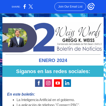
Join Our Email List
SHARE:
ENERO 2024
Síganos en las redes sociales:
En este boletín:
La Inteligencia Artificial en el gobierno.
La aplicaci
ó
n de t
é
lefono "Connect PBC".