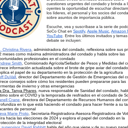
cuestiones urgentes del condado y brinda a 
oyentes la oportunidad de escuchar directa
los líderes, el personal y los socios del cond
sobre asuntos de importancia pública.
Escuche, vea y suscríbase a la serie de pod
SoCo Chat en
Spotify
,
Apple Music
,
Amazon 
YouTube
. Entre los últimos invitados y temas
debate se incluyen:
. Christina Rivera
, administradora del condado, reflexiona sobre sus p
2 meses como máxima administradora del condado y habla sobre las
portunidades profesionales en el condado
ndrew Smith
, Comisionado Agrícola/Sellador de Pesos y Medidas del 
frece información actualizada sobre el brote de gripe aviar del condado
xplica el papel de su departamento en la protección de la agricultura
eff DuVall
, director del Departamento de Gestión de Emergencias del 
frece consejos sobre cómo los residentes pueden prepararse para las
ormentas de invierno y otras emergencias
a Dra. Tanya Phares
, nueva responsable de Sanidad del condado, habl
ltimo sobre el COVID y la temporada de resfriados en el condado de 
anell Crane
, directora del Departamento de Recursos Humanos del co
rofundiza en lo que está haciendo el condado para hacer frente a su t
acantes de personal
eva Marie Proto
, Secretaria-Registradora-Asesora-Registradora de Vot
ira hacia las elecciones de 2024 y explora el papel del condado en la
rotección de la integridad electoral
l supervisor David Rabbitt
habla del año que viene y de su nuevo pape