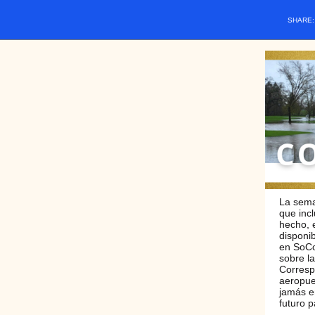
SHARE
La sema
que incl
hecho, 
disponi
en SoCo
sobre l
Corresp
aeropue
jamás e
futuro 