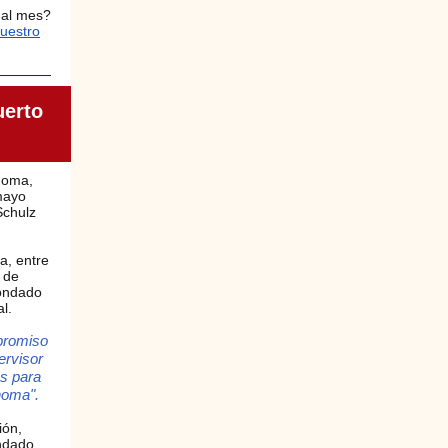
 al mes?
nuestro
uerto
onoma,
mayo
Schulz
a, entre
o de
condado
l.
promiso
ervisor
os para
noma".
ión,
ondado