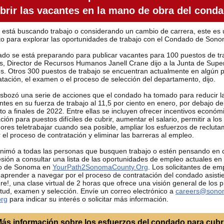
brir las vacantes en la mano de obra del cond
d está buscando trabajo o considerando un cambio de carrera, este es
 para explorar las oportunidades de trabajo con el Condado de Sono
ado se está preparando para publicar vacantes para 100 puestos de tr
s, Director de Recursos Humanos Janell Crane dijo a la Junta de Supe
es. Otros 300 puestos de trabajo se encuentran actualmente en algún 
atación, el examen o el proceso de selección del departamento, dijo.
sbozó una serie de acciones que el condado ha tomado para reducir l
tes en su fuerza de trabajo al 11,5 por ciento en enero, por debajo de
to a finales de 2022. Entre ellas se incluyen ofrecer incentivos económ
ción para puestos difíciles de cubrir, aumentar el salario, permitir a los
ores teletrabajar cuando sea posible, ampliar los esfuerzos de recluta
 el proceso de contratación y eliminar las barreras al empleo.
nimó a todas las personas que busquen trabajo o estén pensando en 
sión a consultar una lista de las oportunidades de empleo actuales en 
o de Sonoma en
YourPath2SonomaCounty.Org
. Los solicitantes de em
aprender a navegar por el proceso de contratación del condado asisti
re!, una clase virtual de 2 horas que ofrece una visión general de los 
citud, examen y selección. Envíe un correo electrónico a
careers@sono
org
para indicar su interés o solicitar más información.
ás información sobre los esfuerzos del condado para cubr