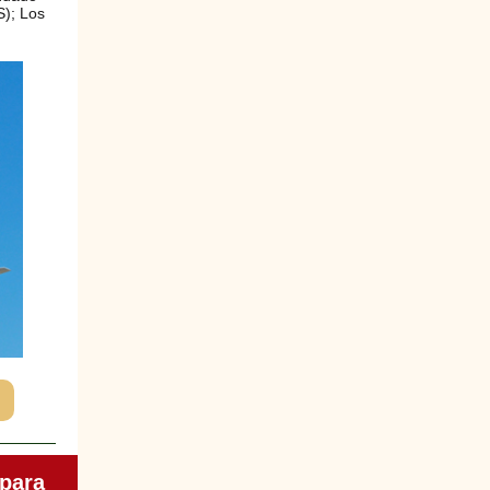
); Los
 para