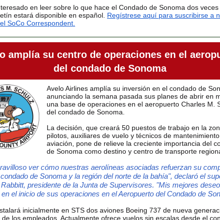
nteresado en leer sobre lo que hace el Condado de Sonoma dos veces
etín estará disponible en español
.
Regístrese aquí para suscribirse a 
, el SoCo Correspondent.
o amplía su centro de operaciones en el aerop
del condado de Sonoma
Avelo Airlines amplía su inversión en el condado de S
anunciando la semana pasada sus planes de abrir en 
una base de operaciones en el aeropuerto Charles M. 
del condado de Sonoma.
La decisión, que creará 50 puestos de trabajo en la zon
pilotos, auxiliares de vuelo y técnicos de mantenimient
aviación, pone de relieve la creciente importancia del 
de Sonoma como destino y centro de transporte regiona
ravilloso ver cómo nuestras aerolíneas asociadas refuerzan su com
 condado de Sonoma y la región del norte de la bahía", declaró el sup
Rabbitt, presidente de la Junta de Supervisores. "Mis mejores dese
 en el inicio de sus operaciones en el Aeropuerto del Condado de So
nstalará inicialmente en STS dos aviones Boeing 737 de nueva generac
de los empleados. Actualmente ofrece vuelos sin escalas desde el c