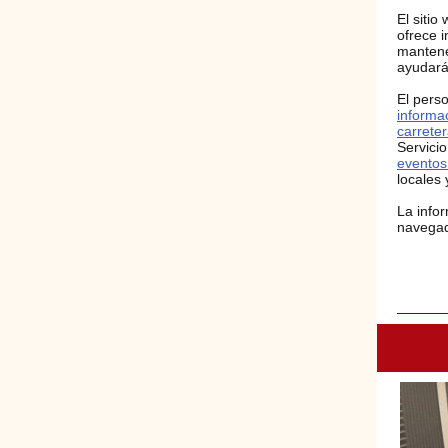
El siti
ofrece 
mantene
ayudará
El pers
informa
carrete
Servicio
eventos
locales 
La info
navegad