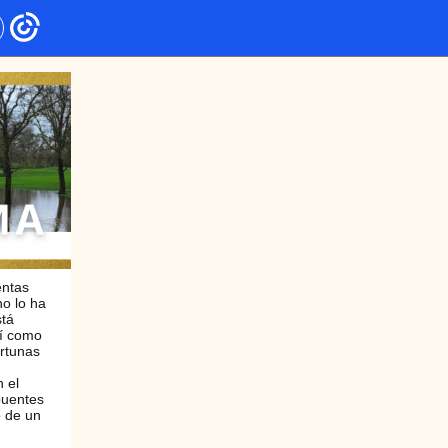
entas
no lo ha
stá
sí como
rtunas
 el
puentes
o de un