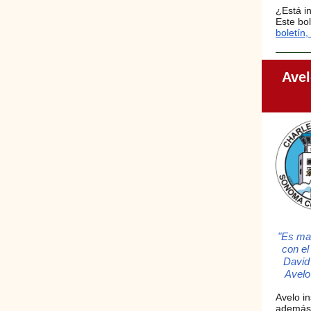
¿Está i
Este bol
boletín
Avel
"Es ma
con el
David 
Avelo
Avelo i
además 