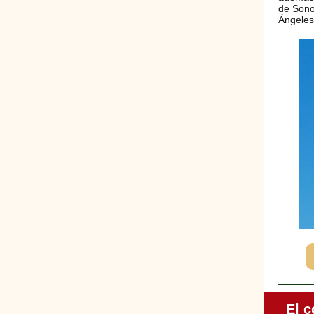
de Sono
Ángeles
El c