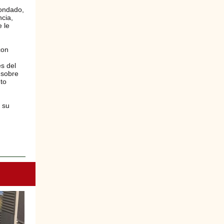
condado,
cia,
 le
con
es del
 sobre
nto
 su