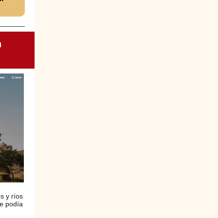
n
s y ríos
se podía