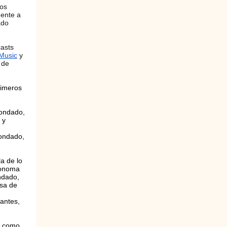
los
mente a
ado
casts
Music
y
 de
rimeros
condado,
 y
condado,
a de lo
Sonoma
ndado,
asa de
antes,
l como