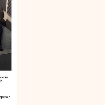
irector
io
espera?