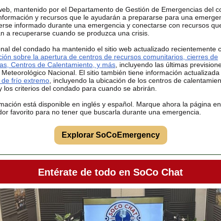
o web, mantenido por el Departamento de Gestión de Emergencias del 
información y recursos que le ayudarán a prepararse para una emergen
rse informado durante una emergencia y conectarse con recursos que
n a recuperarse cuando se produzca una crisis.
onal del condado ha mantenido el sitio web actualizado recientemente 
ción sobre la apertura de centros de recursos comunitarios, cierres de
ras, Centros de Calentamiento, y más
, incluyendo las últimas prevision
 Meteorológico Nacional. El sitio también tiene información actualizada
 de frío extremo
, incluyendo la ubicación de los centros de calentamie
y los criterios del condado para cuando se abrirán.
rmación está disponible en inglés y español. Marque ahora la página en
or favorito para no tener que buscarla durante una emergencia.
Explorar SoCoEmergency
Entérate de todo en SoCo Chat