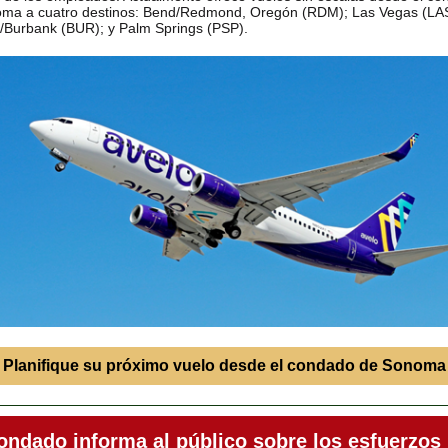
ma a cuatro destinos: Bend/Redmond, Oregón (RDM); Las Vegas (LAS
/Burbank (BUR); y Palm Springs (PSP).
Planifique su próximo vuelo desde el condado de Sonoma
ondado informa al público sobre los esfuerzos