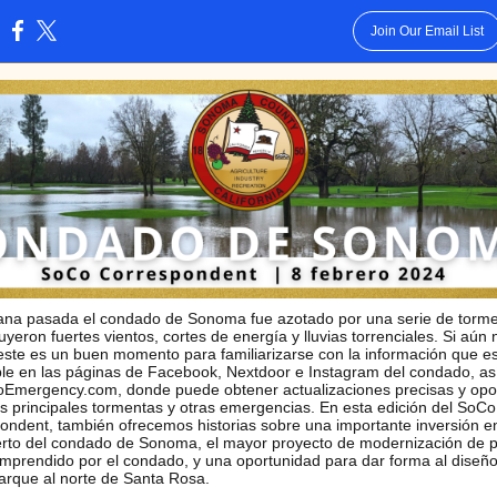
Join Our Email List
:
na pasada el condado de Sonoma fue azotado por una serie de torm
uyeron fuertes vientos, cortes de energía y lluvias torrenciales. Si aún 
este es un buen momento para familiarizarse con la información que e
ble en las páginas de Facebook, Nextdoor e Instagram del condado, a
Emergency.com, donde puede obtener actualizaciones precisas y opo
as principales tormentas y otras emergencias. En esta edición del SoCo
ondent, también ofrecemos historias sobre una importante inversión en
rto del condado de Sonoma, el mayor proyecto de modernización de 
mprendido por el condado, y una oportunidad para dar forma al diseñ
parque al norte de Santa Rosa.