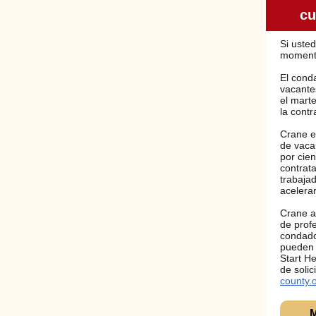
cu
Si uste
momento
El cond
vacante
el mart
la contr
Crane e
de vacan
por cien
contrata
trabajad
acelerar
Crane a
de profe
condad
pueden 
Start He
de soli
county.
M