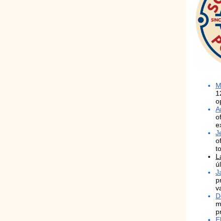
M
1
o
A
o
e
J
o
t
L
ú
J
p
v
D
m
p
E