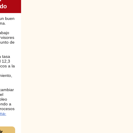
ado
 un buen
ma.
abajo
rvisores
punto de
a tasa
l 12,3
icos a la
miento,
cambiar
el
pleo
endo a
procesos
ma-
ir