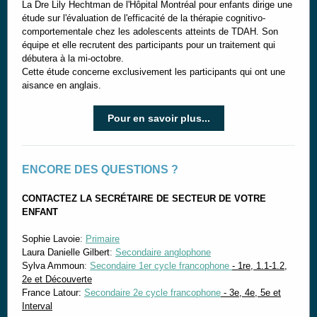
La Dre Lily Hechtman de l'Hôpital Montréal pour enfants dirige une
étude sur l'évaluation de l'efficacité de la thérapie cognitivo-
comportementale chez les adolescents atteints de TDAH. Son
équipe et elle recrutent des participants pour un traitement qui
débutera à la mi-octobre.
Cette étude concerne exclusivement les participants qui ont une
aisance en anglais.
Pour en savoir plus...
ENCORE DES QUESTIONS ?
CONTACTEZ LA SECRÉTAIRE DE SECTEUR DE VOTRE
ENFANT
Sophie Lavoie
:
Primaire
Laura Danielle Gilbert
:
Secondaire anglophone
Sylva Ammoun
:
Secondaire 1er cycle francophone
-
1re, 1.1-1.2,
2e et Découverte
France Latour:
Secondaire 2e cycle francophone
- 3e, 4e, 5e et
Interval