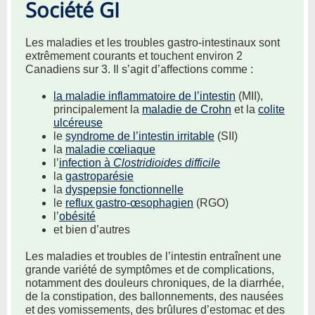
Société GI
Les maladies et les troubles gastro-intestinaux sont
extrêmement courants et touchent environ 2
Canadiens sur 3. Il s’agit d’affections comme :
la maladie inflammatoire de l’intestin
(MII),
principalement la
maladie de Crohn
et la
colite
ulcéreuse
le
syndrome de l’intestin irritable
(SII)
la
maladie cœliaque
l’
infection à
Clostridioides difficile
la
gastroparésie
la
dyspepsie fonctionnelle
le
reflux gastro-œsophagien
(RGO)
l’
obésité
et bien d’autres
Les maladies et troubles de l’intestin entraînent une
grande variété de symptômes et de complications,
notamment des douleurs chroniques, de la diarrhée,
de la constipation, des ballonnements, des nausées
et des vomissements, des brûlures d’estomac et des