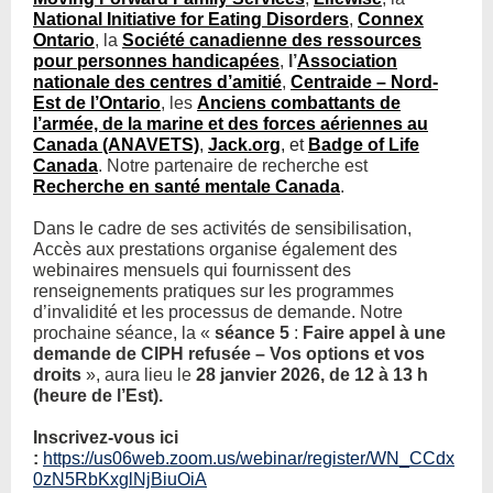
National Initiative for Eating Disorders
,
Connex
Ontario
, la
Société canadienne des ressources
pour personnes handicapées
,
l’
Association
nationale des centres d’amitié
,
Centraide – Nord-
Est de l’Ontario
, les
Anciens combattants de
l’armée, de la marine et des forces aériennes au
Canada (ANAVETS)
,
Jack.org
, et
Badge of Life
Canada
. Notre partenaire de recherche est
Recherche en santé mentale Canada
.
Dans le cadre de ses activités de sensibilisation,
Accès aux prestations organise également des
webinaires mensuels qui fournissent des
renseignements pratiques sur les programmes
d’invalidité et les processus de demande. Notre
prochaine séance, la «
séance 5
:
Faire appel à une
demande de CIPH refusée – Vos options et vos
droits
», aura lieu le
28 janvier 2026, de 12 à 13 h
(heure de l’Est).
Inscrivez-vous ici
:
https://us06web.zoom.us/webinar/register/WN_CCdx
0zN5RbKxglNjBiuOiA