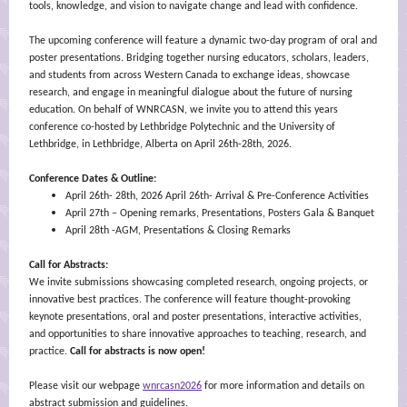
tools, knowledge, and vision to navigate change and lead with confidence.
The upcoming conference will feature a dynamic two-day program of oral and
poster presentations. Bridging together nursing educators, scholars, leaders,
and students from across Western Canada to exchange ideas, showcase
research, and engage in meaningful dialogue about the future of nursing
education. On behalf of WNRCASN, we invite you to attend this years
conference co-hosted by Lethbridge Polytechnic and the University of
Lethbridge, in Lethbridge, Alberta on April 26th-28th, 2026.
Conference Dates & Outline:
April 26th- 28th, 2026 April 26th- Arrival & Pre-Conference Activities
April 27th – Opening remarks, Presentations, Posters Gala & Banquet
April 28th -AGM, Presentations & Closing Remarks
Call for Abstracts:
We invite submissions showcasing completed research, ongoing projects, or
innovative best practices. The conference will feature thought-provoking
keynote presentations, oral and poster presentations, interactive activities,
and opportunities to share innovative approaches to teaching, research, and
practice.
Call for abstracts is now open!
Please visit our webpage
wnrcasn2026
for more information and details on
abstract submission and guidelines.