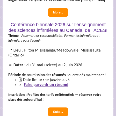
—
Registration: Early-bird rates available
secure your spot today!
More...
Conférence biennale 2026 sur l’enseignement
des sciences infirmières au Canada, de l’ACESI
Thème
:
Assumer nos responsabilités : Former les infirmières et
infirmiers pour l'avenir
📍
Lieu
: Hilton Mississauga/Meadowvale, Mississauga
(Ontario)
📅
Dates
: du 31 mai (soirée) au 2 juin 2026
Période de soumission des résumés :
ou
erte dès maintenant !
🗓️ Date limite :
12 janvier 2026
🔗
Faire parvenir un résumé
Inscription : Profitez des tarifs préférentiels — réservez votre
place dès aujourd’hui !
Suite...