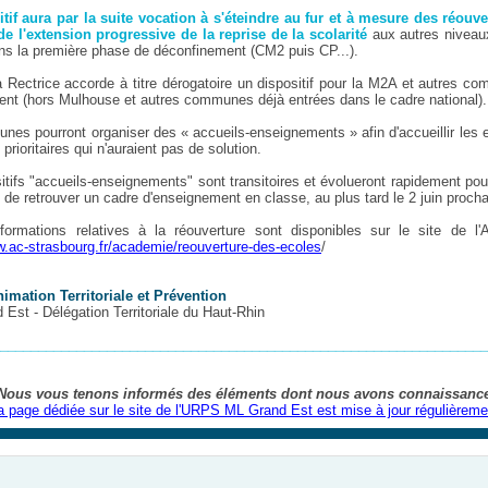
tif aura par la suite vocation à s'éteindre au fur et à mesure des réouv
de l'extension progressive de la reprise de la scolarité
aux autres niveau
ns la première phase de déconfinement (CM2 puis CP...).
Rectrice accorde à titre dérogatoire un dispositif pour la M2A et autres c
sent (hors Mulhouse et autres communes déjà entrées dans le cadre national).
es pourront organiser des « accueils-enseignements » afin d'accueillir les 
prioritaires qui n'auraient pas de solution.
itifs "accueils-enseignements" sont transitoires et évolueront rapidement pou
 de retrouver un cadre d'enseignement en classe, au plus tard le 2 juin procha
formations relatives à la réouverture sont disponibles sur le site de l
w.ac-strasbourg.fr/academie/reouverture-des-ecoles
/
imation Territoriale et Prévention
Est - Délégation Territoriale du Haut-Rhin
________________________________________________________________
Nous vous tenons informés des éléments dont nous avons connaissanc
a page dédiée sur le site de l'URPS ML Grand Est est mise à jour régulièreme