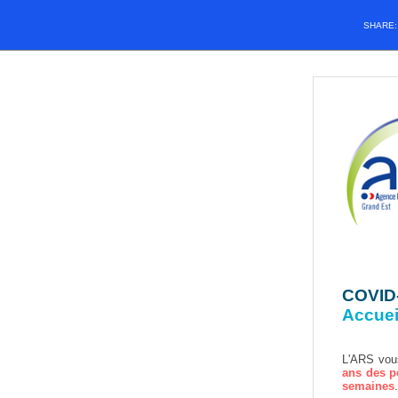
SHARE
COVID
Accuei
L'ARS vou
ans des p
semaines
.