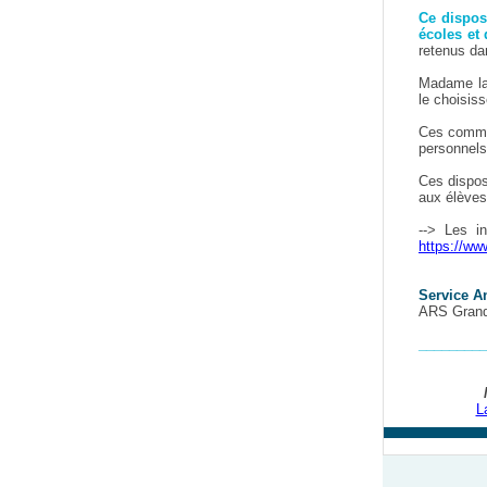
Ce disposi
écoles et 
retenus da
Madame la 
le choisis
Ces commun
personnels 
Ces dispos
aux élèves
--> Les in
https://ww
Service An
ARS Grand 
_________
L