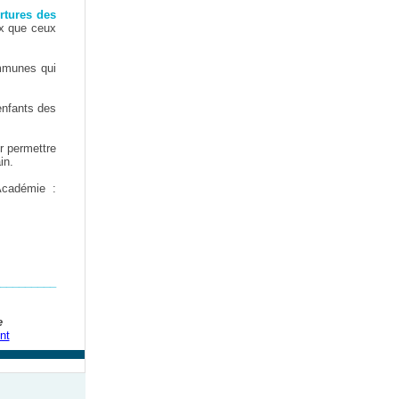
ertures des
x que ceux
ommunes qui
enfants des
r permettre
in.
'Académie :
_________
e
nt