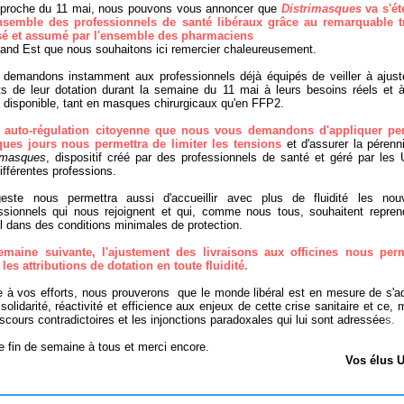
pproche du 11 mai, nous pouvons vous annoncer que
Distrimasques
va s'ét
ensemble des professionnels de santé libéraux
grâce au remarquable tr
isé et assumé par l'ensemble des pharmaciens
and Est que nous souhaitons ici remercier chaleureusement.
demandons instamment aux professionnels déjà équipés de veiller à ajust
its de leur dotation durant la semaine du 11 mai à leurs besoins réels et 
 disponible, tant en masques chirurgicaux qu'en FFP2.
e auto-régulation citoyenne que nous vous demandons d'appliquer pe
ques jours nous permettra de limiter les tensions
et d'assurer la pérenn
imasques
, dispositif créé par des professionnels de santé et géré par le
ifférentes professions.
este nous permettra aussi d'accueillir avec plus de fluidité les nou
ssionnels qui nous rejoignent et qui, comme nous tous, souhaitent repren
il dans des conditions minimales de protection.
emaine suivante, l'ajustement des livraisons aux officines nous perm
 les attributions de dotation en toute fluidité.
 à vos efforts, nous prouverons que le monde libéral est en mesure de s'a
solidarité, réactivité et efficience aux enjeux de cette crise sanitaire et ce, 
iscours contradictoires et les injonctions paradoxales qui lui sont adressée
s.
 fin de semaine à tous et merci encore.
Vos élus 