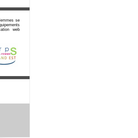
-femmes se
équipements
cation web