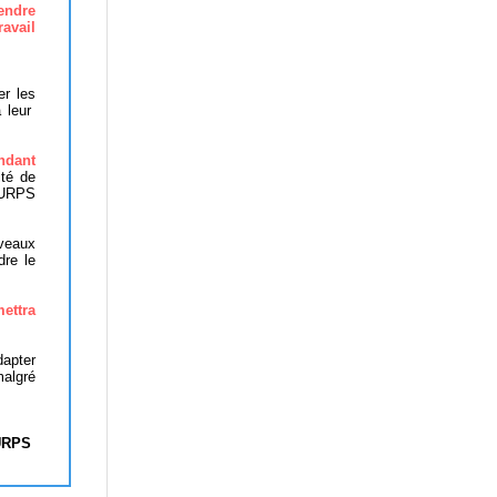
endre
avail
er les
à leur
ndant
ité de
s URPS
veaux
dre le
ettra
dapter
malgré
URPS