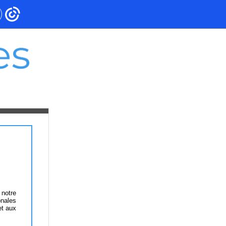
 notre
onales
et aux