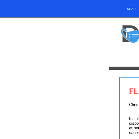
SHARE
FL
Chers
Initi
dispo
et no
sages