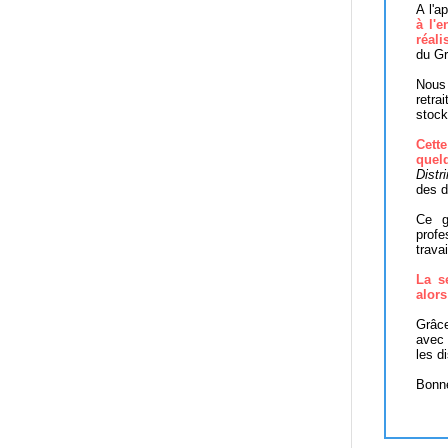
A l'a
à l'
réal
du Gr
Nous 
retra
stock
Cett
quel
Distr
des d
Ce g
profe
trava
La s
alors
Grâce
avec 
les d
Bonne