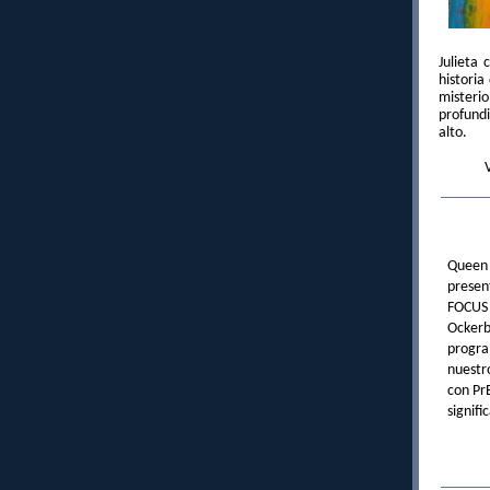
Julieta 
historia
misterio
profund
alto.
Queen 
presen
FOCUS 
Ockerb
progra
nuestr
con Pr
signifi