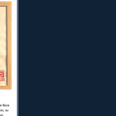
e lleva
as, su
nas