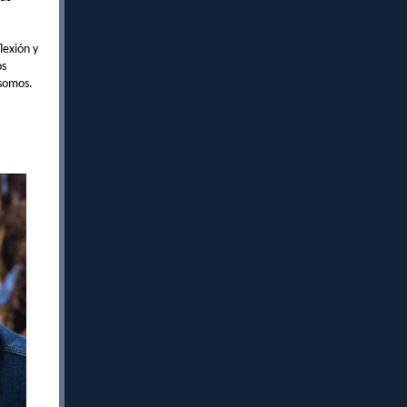
lexión y
os
 somos.