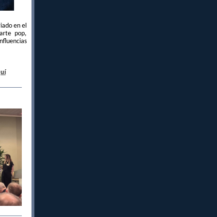
iado en el
arte pop,
fluencias
uí