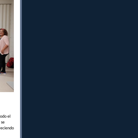
todo el
 se
reciendo