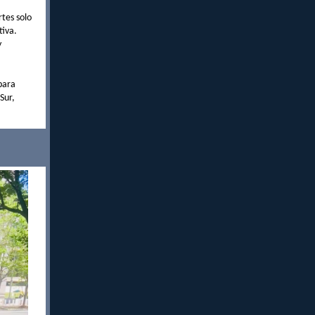
rtes solo
tiva.
y
para
Sur,