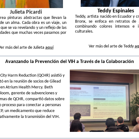
Teddy Espinales
Julieta Picardi
Teddy, artista nacido en Ecuador y cr
crea pinturas abstractas que llevan la
Bronx, se enfoca en retratos de 
 de un alma. Cada obra es un viaje, un
combinando colores intensos e in
 que se va revelando y un reflejo de las
culturales.
idades que muchas veces pasamos por
Ver más del arte de Teddy
aq
Ver más del arte de Julieta
aquí
Avanzando la Prevención del VIH a Través de la Colaboración
City Harm Reduction (QCHR) asistió y
tó en la reunión de socios de Gilead
en Atrium Health Mercy. Beth
loom, gerente de subvenciones y
mas de QCHR, compartió datos sobre
o proceso para conectar a personas
EP, un medicamento que reduce
cativamente la transmisión del VIH.