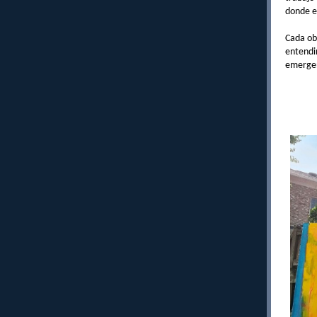
donde e
Cada ob
entendim
emergen