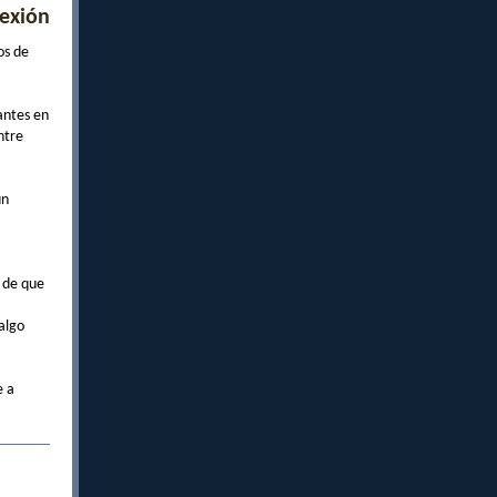
exión
os de
antes en
ntre
un
 de que
algo
e a