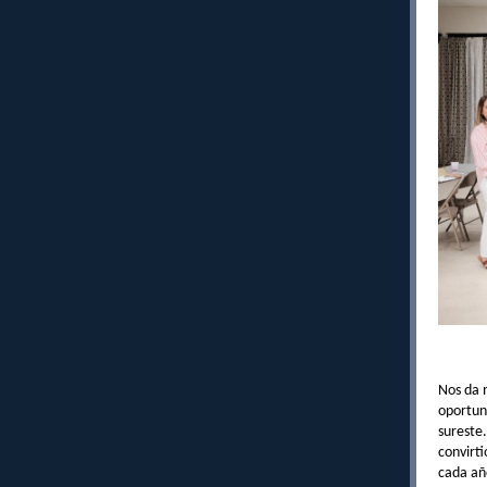
Nos da 
oportuni
sureste
convirt
cada añ