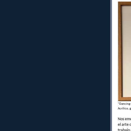
“Dancing o
Acrílico, 
Nos emo
el arte 
trabajo 