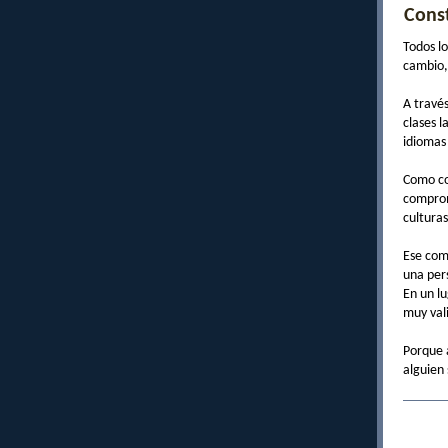
Cons
Todos l
cambio,
A travé
clases l
idiomas 
Como co
comprom
culturas
Ese com
una per
En un l
muy vali
Porque a
alguien