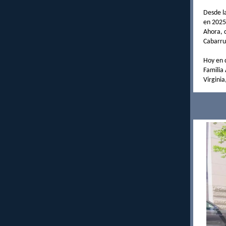
Desde la
en 2025
Ahora, 
Cabarru
Hoy en d
Familia 
Virgini