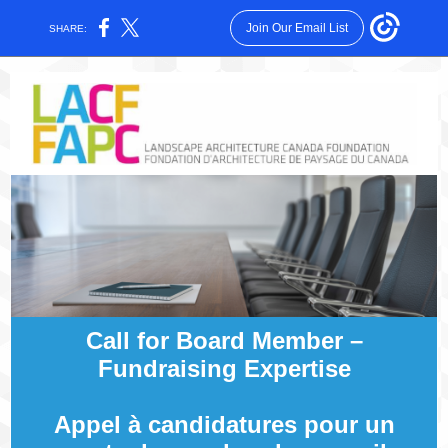
Join Our Email List
SHARE:
Call for Board Member –
Fundraising Expertise
Appel à candidatures pour un