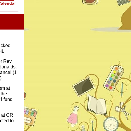
Calendar
packed
it.
er Rev
donalds,
ance! (1
)
pm at
 the
JH fund
e at CR
cted to