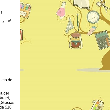
ns.
l year!
pleto de
Raider
arget,
¡Gracias
ada $10