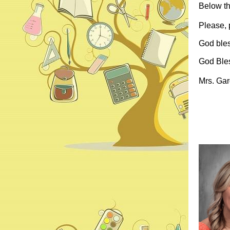
Below th
Please, 
God bles
God Ble
Mrs. Ga