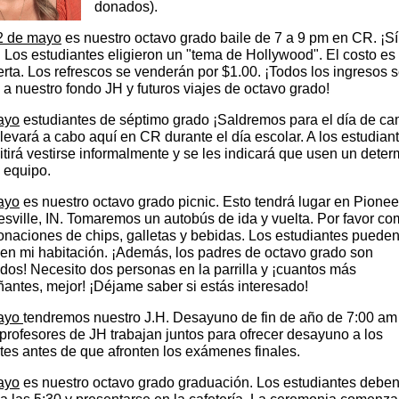
donados).
 2 de mayo
es nuestro octavo grado baile de 7 a 9 pm en CR. ¡Sí
Los estudiantes eligieron un "tema de Hollywood". El costo es
erta. Los refrescos se venderán por $1.00. ¡Todos los ingresos 
 a nuestro fondo JH y futuros viajes de octavo grado!
ayo
estudiantes de séptimo grado ¡Saldremos para el día de c
llevará a cabo aquí en CR durante el día escolar. A los estudian
itirá vestirse informalmente y se les indicará que usen un dete
l equipo.
ayo
es nuestro octavo grado picnic. Esto tendrá lugar en Pionee
sville, IN. Tomaremos un autobús de ida y vuelta. Por favor co
onaciones de chips, galletas y bebidas. Los estudiantes puede
 en mi habitación. ¡Además, los padres de octavo grado son
dos! Necesito dos personas en la parrilla y ¡cuantos más
ntes, mejor! ¡Déjame saber si estás interesado!
ayo
tendremos nuestro J.H. Desayuno de fin de año de 7:00 am
profesores de JH trabajan juntos para ofrecer desayuno a los
tes antes de que afronten los exámenes finales.
ayo
es nuestro octavo grado graduación. Los estudiantes deben