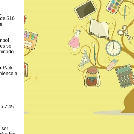
,
 de $10
se
ampo!
tes se
rminado
r Park
mience a
n
 a 7:45
 ser