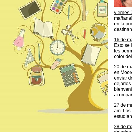
viernes
mañana! 
en la pu
destinan
16 de m
Esto se 
les perm
color de
20 de m
en Moore
enviar d
dejarlos
bienveni
acompaña
27 de m
am. Los 
estudian
28 de m