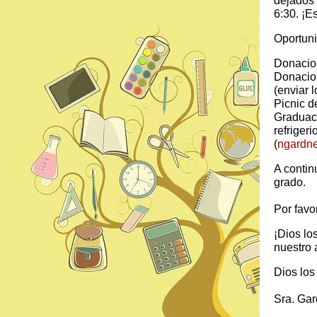
dejados 
6:30. ¡E
Oportuni
Donacion
Donacion
(enviar l
Picnic d
Graduaci
refriger
(
ngardne
A contin
grado.
Por favo
¡Dios lo
nuestro 
Dios los
Sra. Gar