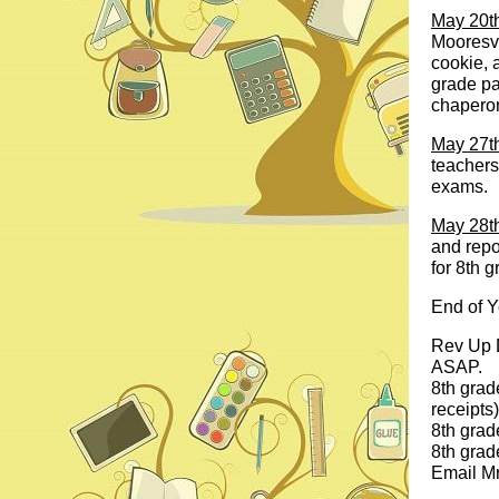
May 20t
Mooresvi
cookie, 
grade pa
chaperon
May 27t
teachers
exams.
May 28t
and repor
for 8th g
End of Y
Rev Up D
ASAP.
8th grad
receipts)
8th grad
8th grad
Email Mr