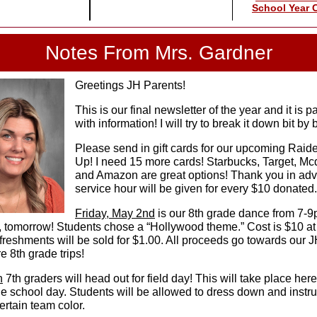
School Year 
Notes From Mrs. Gardner
Greetings JH Parents!
This is our final newsletter of the year and it is 
with information! I will try to break it down bit by b
Please send in gift cards for our upcoming Raid
Up! I need 15 more cards! Starbucks, Target, Mc
and Amazon are great options! Thank you in adv
service hour will be given for every $10 donated.
Friday, May 2nd
is our 8th grade dance from 7-9
 tomorrow! Students chose a “Hollywood theme.” Cost is $10 at
freshments will be sold for $1.00. All proceeds go towards our 
e 8th grade trips!
h
7th graders will head out for field day! This will take place her
he school day. Students will be allowed to dress down and instru
ertain team color.