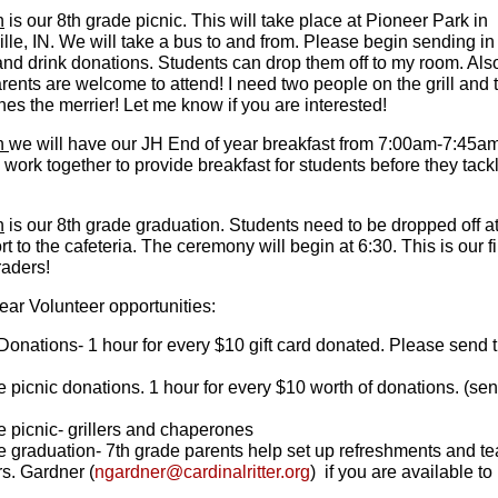
h
is our 8th grade picnic. This will take place at Pioneer Park in
lle, IN. We will take a bus to and from. Please begin sending in
and drink donations. Students can drop them off to my room. Also
rents are welcome to attend! I need two people on the grill and
es the merrier! Let me know if you are interested!
h
we will have our JH End of year breakfast from 7:00am-7:45a
 work together to provide breakfast for students before they tackl
h
is our 8th grade graduation. Students need to be dropped off a
t to the cafeteria. The ceremony will begin at 6:30. This is our f
raders!
ear Volunteer opportunities:
onations- 1 hour for every $10 gift card donated. Please send 
e picnic donations. 1 hour for every $10 worth of donations. (sen
e picnic- grillers and chaperones
e graduation- 7th grade parents help set up refreshments and t
s. Gardner (
ngardner@cardinalritter.org
) if you are available to