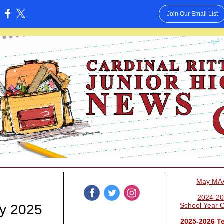
Join Our Email List
:
May MA
2024-2
School Year 
y 2025
2025-2026 Te