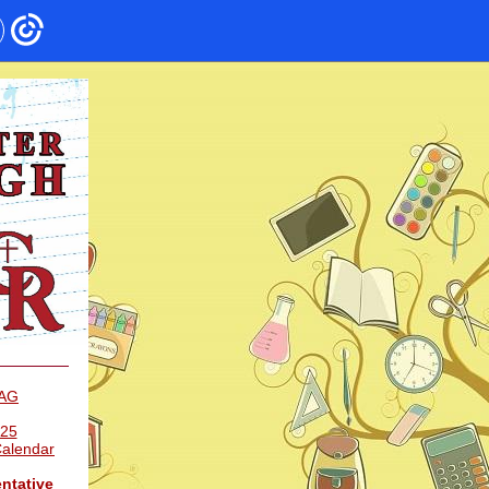
AG
025
Calendar
ntative