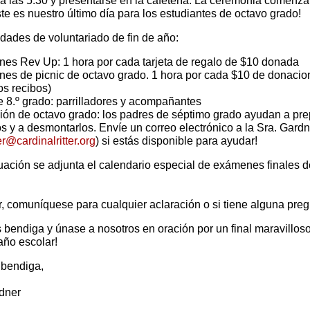
a las 5:30 y presentarse en la cafetería. La ceremonia comenza
ste es nuestro último día para los estudiantes de octavo grado!
dades de voluntariado de fin de año:
es Rev Up: 1 hora por cada tarjeta de regalo de $10 donada
es de picnic de octavo grado. 1 hora por cada $10 de donacio
os recibos)
e 8.º grado: parrilladores y acompañantes
ón de octavo grado: los padres de séptimo grado ayudan a pre
ios y a desmontarlos. Envíe un correo electrónico a la Sra. Gard
r@cardinalritter.org
) si estás disponible para ayudar!
uación se adjunta el calendario especial de exámenes finales d
r, comuníquese para cualquier aclaración o si tiene alguna preg
s bendiga y únase a nosotros en oración por un final maravillos
año escolar!
 bendiga,
dner