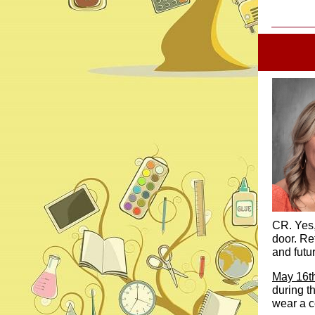
CR. Yes,
door. Re
and futur
May 16t
during t
wear a c