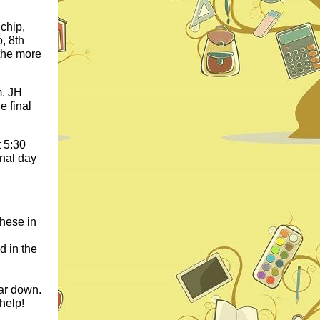
 chip,
, 8th
 the more
m. JH
e final
t 5:30
inal day
these in
d in the
ear down.
 help!