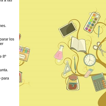
rá a las
nes.
parar los
ner
e 8º
unta.
o para