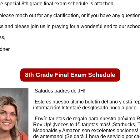
e special 8th grade final exam schedule is attached.
please reach out for any clarification, or if you have any questio
s and please join us in praying for a wonderful end to our schoo
ss,
rdner
8th Grade Final Exam Schedule
¡Saludos padres de JH!
¡Este es nuestro último boletín del año y está re
información! Intentaré desglosarlo poco a poco.
¡Envíe tarjetas de regalo para nuestro próximo 
Rev Up! ¡Necesito 15 tarjetas más! ¡Starbucks, T
Mcdonalds y Amazon son excelentes opciones! 
de antemano! (Se dará 1 hora de servicio por c