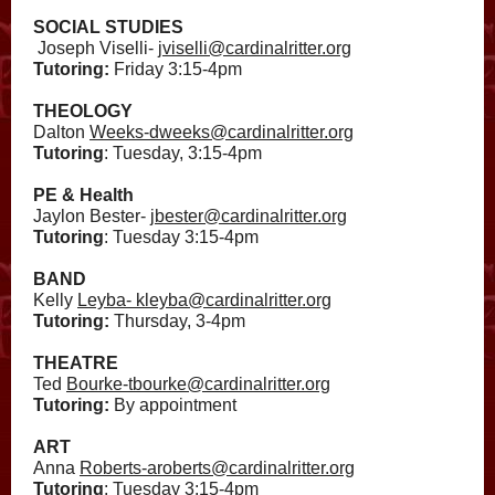
SOCIAL STUDIES
Joseph Viselli-
jviselli@cardinalritter.org
Tutoring:
Friday 3:15-4pm
THEOLOGY
Dalton
Weeks-dweeks@cardinalritter.org
Tutoring
: Tuesday, 3:15-4pm
PE & Health
Jaylon Bester-
jbester@cardinalritter.org
Tutoring
: Tuesday 3:15-4pm
BAND
Kelly
Leyba- kleyba@cardinalritter.org
Tutoring:
Thursday, 3-4pm
THEATRE
Ted
Bourke-tbourke@cardinalritter.org
Tutoring:
By appointment
ART
Anna
Roberts-aroberts@cardinalritter.org
Tutoring
: Tuesday 3:15-4pm