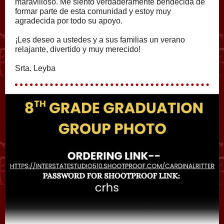
maravilloso. Me siento verdaderamente bendecida de
formar parte de esta comunidad y estoy muy
agradecida por todo su apoyo.
¡Les deseo a ustedes y a sus familias un verano
relajante, divertido y muy merecido!
Srta. Leyba