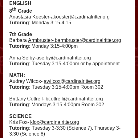
ENGLISH
th
8
Grade
Anastasia Koester-
akoester@cardinalritter.org
Tutoring:
Monday 3:15-4:15
7th Grade
Barbara
Armbruster- barmbruster@cardinalritter.org
Tutoring
: Monday 3:15-4:00pm
Anna
Selby-aselby@cardinalritter.org
Tutoring:
Tuesday 3:15-4:00pm or by appointment
MATH:
Audrey Wilcox-
awilcox@cardinalritter.org
Tutoring:
Tuesday 3:15-4:00pm Room 302
Brittany Cottrell-
bcottrell@cardinalritter.org
Tutoring
: Mondays 3:15-4:00pm Room 302
SCIENCE
Kris Fox-
kfox@cardinalritter.org
Tutoring:
Tuesday 3-3:30 (Science 7), Thursday 3-
3:30 (Science 8)