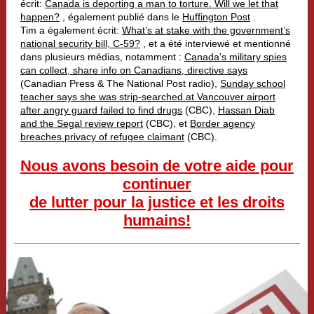
écrit:
Canada is deporting a man to torture. Will we let that
happen?
,
également publié dans le
Huffington Post
.
Tim a également écrit:
What’s at stake with the government’s
national security bill, C-59?
, et a été interviewé et mentionné
dans plusieurs médias, notamment :
Canada's military spies
can collect, share info on Canadians, directive says
(Canadian Press & The National Post radio),
Sunday school
teacher says she was strip-searched at Vancouver airport
after angry guard failed to find drugs
(CBC),
Hassan Diab
and the Segal review report
(CBC), et
Border agency
breaches privacy of refugee claimant
(CBC).
Nous avons besoin de votre aide pour
continuer
de lutter pour la justice et les droits
humains!