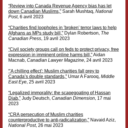
“
Review into Canada Revenue Agency bias has let
down Canadian Muslims,”
Sarah Mushtaq,
National
Post
, 6 avril 2023
“
Charities find loopholes in 'broken' terror laws to help
Afghans as MPs study bill,”
Dylan Robertson,
The
Canadian Press
, 19 avril 2023
“
Civil society groups call on feds to protect privacy, free
expression in imminent online harms bill,”
Aidan
Macnab,
Canadian Lawyer Magazine
, 24 avril 2023
“
'A chilling effect': Muslim charities fall prey to
Canada’s double standards,”
Umar A Farooq,
Middle
East Eye
, 25 avril 2023
“
Legalized immorality: the scapegoating of Hassan
Diab,”
Judy Deutsch,
Canadian Dimension
, 17 mai
2023
“
CRA persecution of Muslim charities
counterproductive to anti-radicalization,”
Navaid Aziz,
National Post
, 26 mai 2023