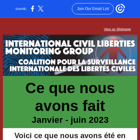
Join Our Email List
SHARE:
View as Webpage
Ce que nous
avons fait
Janvier - juin 2023
Voici ce que nous avons été en