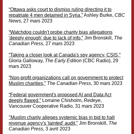
“
Ottawa asks court to dismiss ruling directing it to
repatriate 4 men detained in Syria,”
Ashley Burke,
CBC
News
, 27 mars 2023
“
Watchdog couldn't probe charity bias allegations
'deeply enough' due to lack of info,”
Jim Bronskill,
The
Canadian Press
, 27 mars 2023
“
Taking a closer look at Canada's spy agency, CSIS,”
Gloria Galloway,
The Early Edition
(CBC Radio), 29
mars 2023
“
Non-profit organizations call on government to protect
Muslim charities,”
The Canadian Press
, 30
mars
2023
“
Federal government's proposed AI and Data Act
deeply flawed,”
Lorraine Chisholm,
Redeye
,
Vancouver Cooperative Radio, 31 mars 2023
"Muslim charity alleges systemic bias in bid to halt
revenue agency's 'tainted' audit,”
Jim Bronskill,
The
Canadian Press
, 3 avril 2023