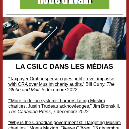
LA CSILC DANS LES MÉDIAS
“Taxpayer Ombudsperson goes public over impasse
with CRA over Muslim charity audits,”
Bill Curry,
The
Globe and Mail
, 5 décembre 2022
“‘More to do’ on systemic barriers facing Muslim
charities, Justin Trudeau acknowledges,”
Jim Bronskill,
The Canadian Press
, 7 décembre 2022
“
Why is the Canadian government still targeting Muslim
charities,”
Monia Mazigh,
Ottawa Citizen
, 13 décembre