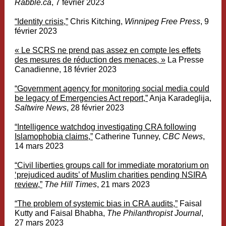
Rabble.ca
, 7 février 2023
“
Identity crisis,”
Chris Kitching,
Winnipeg Free Press
, 9
février 2023
« Le SCRS ne prend pas assez en compte les effets
des mesures de réduction des menaces, »
La Presse
Canadienne, 18 février 2023
“
Government agency for monitoring social media could
be legacy of Emergencies Act report,”
Anja Karadeglija,
Saltwire News
, 28 février 2023
“
Intelligence watchdog investigating CRA following
Islamophobia claims,”
Catherine Tunney,
CBC News
,
14 mars 2023
“
Civil liberties groups call for immediate moratorium on
‘prejudiced audits’ of Muslim charities pending NSIRA
review,”
The Hill Times
, 21 mars 2023
“The problem of systemic bias in CRA audits,”
Faisal
Kutty and Faisal Bhabha,
The Philanthropist Journal
,
27 mars 2023