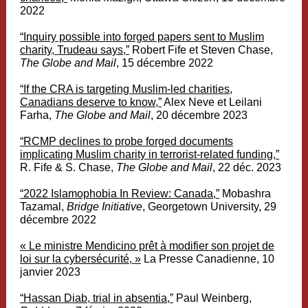
2022
“
Inquiry possible into forged papers sent to Muslim
charity, Trudeau says,”
Robert Fife et Steven Chase,
The Globe and Mail
, 15 décembre 2022
“
If the CRA is targeting Muslim-led charities,
Canadians deserve to know,”
Alex Neve et Leilani
Farha,
The Globe and Mail
, 20 décembre 2023
“
RCMP declines to probe forged documents
implicating Muslim charity in terrorist-related funding,”
R. Fife & S. Chase,
The Globe and Mail
, 22 déc. 2023
“
2022 Islamophobia In Review: Canada,”
Mobashra
Tazamal,
Bridge Initiative
, Georgetown University, 29
décembre 2022
« Le ministre Mendicino prêt à modifier son projet de
loi sur la cybersécurité, »
La Presse Canadienne, 10
janvier 2023
“
Hassan Diab, trial in absentia,”
Paul Weinberg,