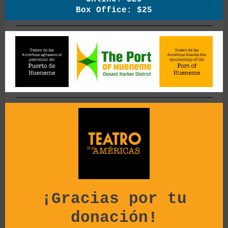
Box Office: $25
¡Gracias por tu
donación!