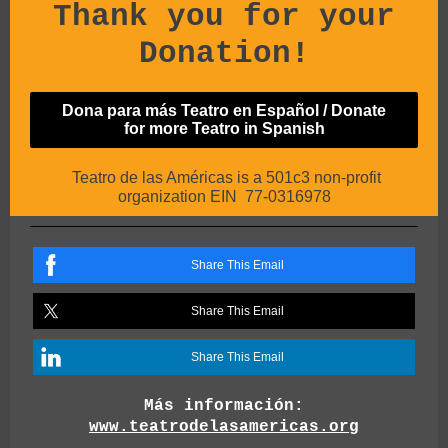
Thank you for your
Donation!
Dona para más Teatro en Español / Donate
for more Teatro in Spanish
Teatro de las Américas is a 501c3 non-profit
organization EIN 77-0316978
Share This Email
Share This Email
Share This Email
Más información:
www.teatrodelasamericas.org