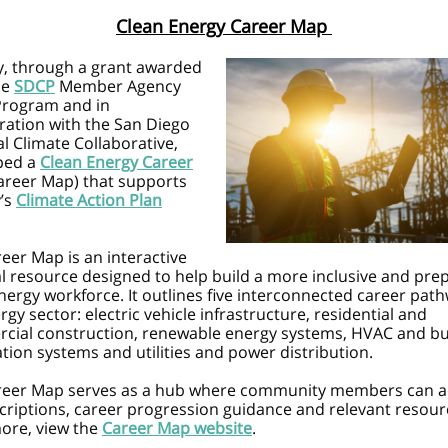
Clean Energy Career Map
y, through a grant awarded
he
SDCP
Member Agency
Program
and in
ration with the San Diego
l Climate Collaborative,
ped a
Clean Energy Career
areer Map) that supports
y’s
Climate Action Plan
eer Map is an interactive
l resource designed to help build a more inclusive and pre
nergy workforce. It outlines five interconnected career path
rgy sector: electric vehicle infrastructure, residential and
cial construction, renewable energy systems, HVAC and bu
ion systems and utilities and power distribution.
reer Map serves as a hub where community members can a
criptions, career progression guidance and relevant resour
ore, view the
Career Map website
.