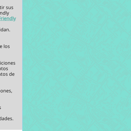
ir sus
endly
Friendly
idan.
e los
iciones
ntos
ntos de
iones,
s
dades.