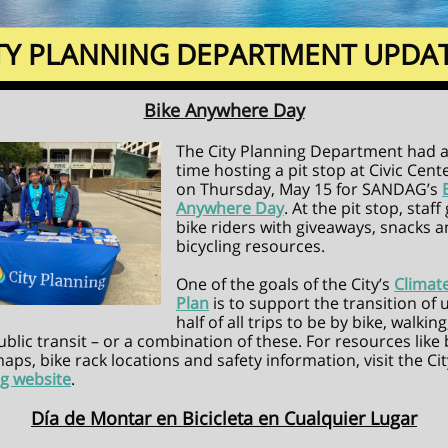
TY PLANNING DEPARTMENT UPDA
Bike Anywhere Day
The City Planning Department had a
time hosting a pit stop at Civic Cent
on Thursday, May 15 for SANDAG’s
Anywhere Day
. At the pit stop, staf
bike riders with giveaways, snacks 
bicycling resources.
One of the goals of the City’s
Climat
Plan
is to support the transition of 
half of all trips to be by bike, walking
ublic transit – or a combination of these. For resources like 
aps, bike rack locations and safety information, visit the Cit
ng website
.
Día de Montar en Bicicleta en Cualquier Lugar