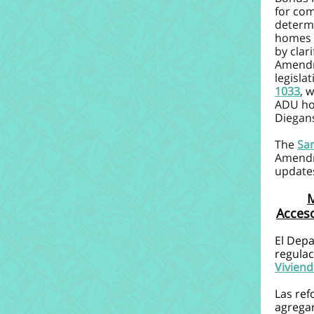
for co
determ
homes a
by clar
Amendm
legisla
1033
, 
ADU ho
Diegan
The
San
Amendm
updates
M
Acceso
El Dep
regulac
Vivien
Las re
agregar