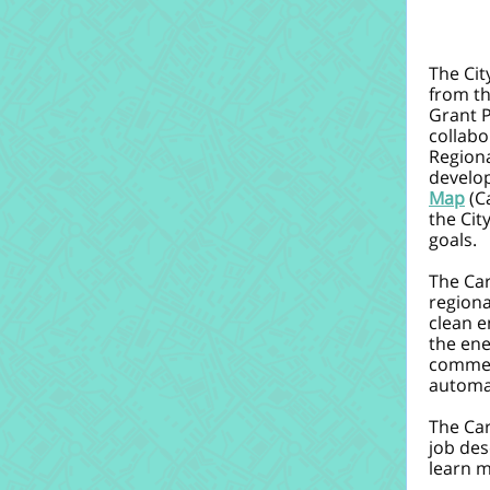
The Cit
from t
Grant 
collabo
Regiona
develo
Map
(C
the Cit
goals.
The Car
regiona
clean e
the ene
commer
automat
The Ca
job des
learn m