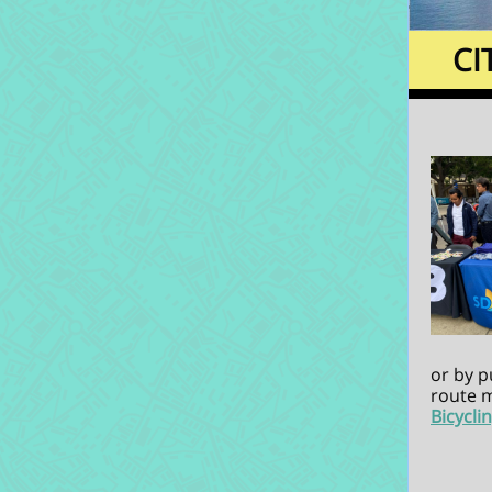
CI
or by p
route m
Bicycli