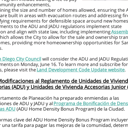
mmunity enhancements,
ining the size and number of homes allowed, ensuring the
re built in areas with evacuation routes and addressing fir
ifying requirements for defensible space around new homes
ents to the ADU and JADU regulations implement state
tion and align with state law, including implementing
Assembl
which allows the City to allow for the sale and ownership tran
mes, providing more homeownership opportunities for Sa
s.
 Diego City Council
will consider the ADU and JADU Regulat
ents on Monday, June 16. To learn more and subscribe for
, please visit the
Land Development Code Update website
.
odificaciones al Reglamento de Unidades de Vivien
rias (ADU) y Unidades de Vivienda Accesorias Junior
artamento de Planeación ha preparado enmiendas a las
iones de ADU y JADU y al
Programa de Bonificación de Dens
das ADU
(ADU Home Density Bonus Program) de la Ciudad.
formas clave del ADU Home Density Bonus Program incluye
 una tarifa para pagar las mejoras de la comunidad, determ