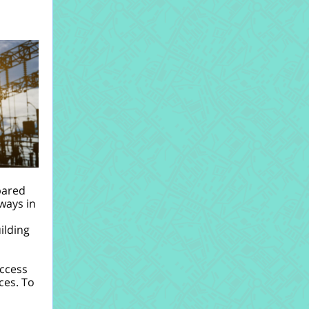
pared
ways in
ilding
ccess
ces. To