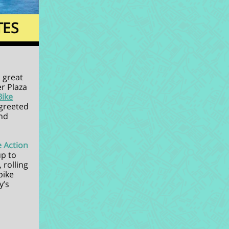
TES
 great
er Plaza
Bike
f greeted
and
e Action
up to
, rolling
bike
y’s