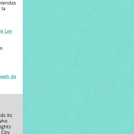
iviendas
 la
e
e Ley
an
o web de
ds its
 who
sights
 City