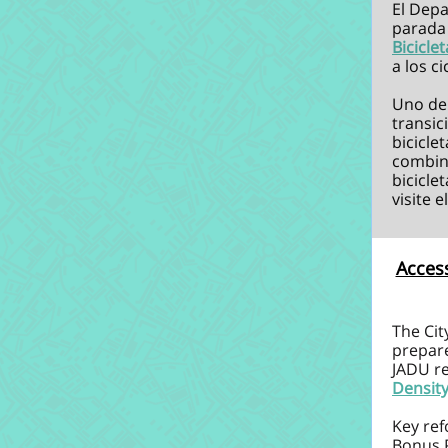
El Dep
parada 
Bicicle
a los c
Uno de 
transic
bicicle
combin
bicicle
visite e
Access
The Ci
prepar
JADU re
Densit
Key re
Bonus P