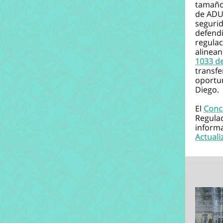
tamaño 
de ADU 
segurid
defendi
regulac
alinean
1033 d
transf
oportun
Diego.
El
Conc
Regulac
informa
Actuali