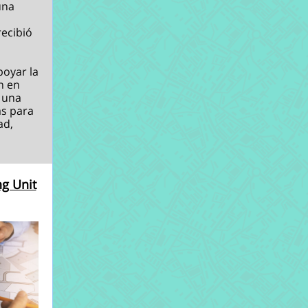
una
recibió
poyar la
n en
o una
as para
ad,
ng Unit