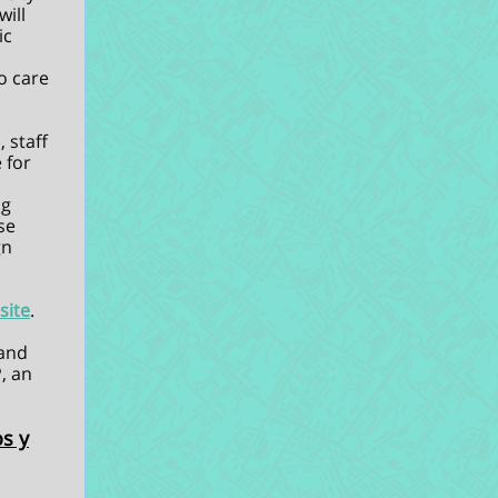
will
ic
o care
 staff
 for
ng
se
gn
site
.
 and
, an
os y