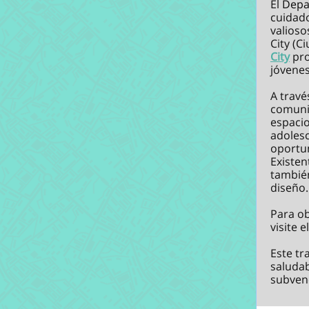
El
Depa
cuidado
valioso
City (C
City
pro
jóvenes
A travé
comunid
espacio
adolesc
oportun
Existen
también
diseño
Para ob
visite e
Este tr
saludab
subven