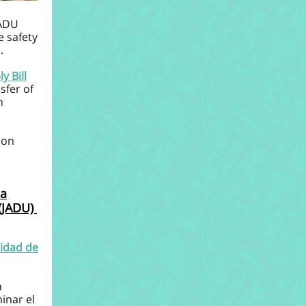
 ADU
e safety
.
y Bill
sfer of
n
ion
da
 (JADU)
idad de
n
inar el