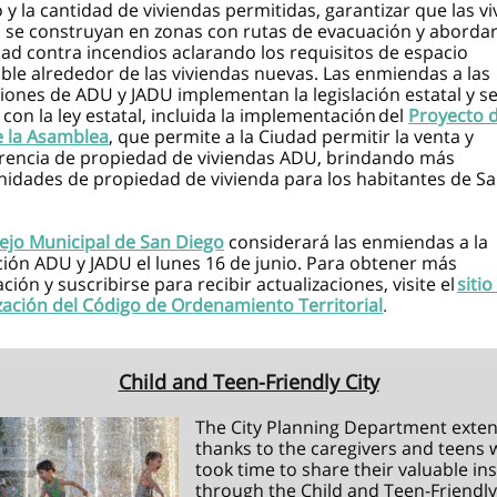
y la cantidad de viviendas permitidas, garantizar que las v
se construyan en zonas con rutas de evacuación y abordar
ad contra incendios aclarando los requisitos de espacio
ble alrededor de las viviendas nuevas. Las enmiendas a las
iones de ADU y JADU implementan la legislación estatal y s
 con la ley estatal, incluida la implementación del
Proyecto d
e la Asamblea
, que permite a la Ciudad permitir la venta y
erencia de propiedad de viviendas ADU, brindando más
idades de propiedad de vivienda para los habitantes de S
ejo Municipal de San Diego
considerará las enmiendas a la
ión ADU y JADU el lunes 16 de junio. Para obtener más
ción y suscribirse para recibir actualizaciones, visite el
siti
zación del Código de Ordenamiento Territorial
.
Child and Teen-Friendly City
The City Planning Department exten
thanks to the caregivers and teens
took time to share their valuable in
through the Child and Teen-Friendly