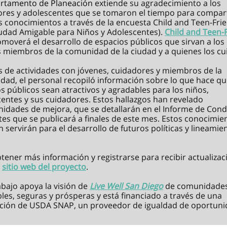
rtamento de Planeación
extiende su agradecimiento a los
res y adolescentes que se tomaron el tiempo para compart
s conocimientos a través de la encuesta Child and Teen-Fri
iudad Amigable para Niños y Adolescentes).
Child and Teen-
moverá el desarrollo de espacios públicos que sirvan a los
 miembros de la comunidad de la ciudad y a quienes los cu
s de actividades con jóvenes, cuidadores y miembros de la
ad, el personal recopiló información sobre lo que hace qu
s públicos sean atractivos y agradables para los niños,
entes y sus cuidadores. Estos hallazgos han revelado
idades de mejora, que se detallarán en el Informe de Cond
tes que se publicará a finales de este mes. Estos conocimie
 servirán para el desarrollo de futuros políticas y lineamie
.
tener más información y registrarse para recibir actualizac
l
sitio web del proyecto
.
abajo apoya la visión de
Live Well San Diego
de comunidade
les, seguras y prósperas y está financiado a través de una
ción de USDA SNAP, un proveedor de igualdad de oportuni