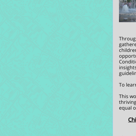
Through
gathere
childre
opportu
Conditi
insight
guideli
To lear
This w
thrivin
equal 
Chi