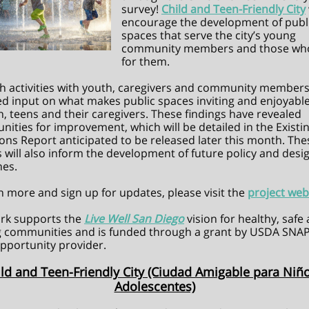
survey!
Child and Teen-Friendly City
encourage the development of publ
spaces that serve the city’s young
community members and those wh
for them.
 activities with youth, caregivers and community members,
d input on what makes public spaces inviting and enjoyable
n, teens and their caregivers. These findings have revealed
nities for improvement, which will be detailed in the Existi
ons Report anticipated to be released later this month. The
s will also inform the development of future policy and desi
nes.
n more and sign up for updates, please visit the
project web
ork supports the
Live Well San Diego
vision for healthy, safe
g communities and is funded through a grant by USDA SNAP
opportunity provider.
ld and Teen-Friendly City (Ciudad Amigable para Niñ
Adolescentes)