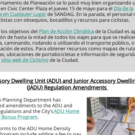
artamento de Planeación se lo pasó muy bien organizando 
en Civic Center Plaza el jueves 15 de mayo para el
Día de la
ta en Cualquier Lugar
de SANDAG. En la parada, el personal 
iclistas con obsequios, bocadillos y recursos para ciclistas.
los objetivos del
Plan de Acción Climática
de la Ciudad es a
ión de hasta la mitad de todos los viajes para que se realice
ta, caminando, rodando o utilizando el transporte público, 
ación de estos. Para obtener recursos como mapas de rut
tas, ubicaciones de portabicicletas e información de segurid
l
sitio web de Ciclismo
de la Ciudad.
ory Dwelling Unit (ADU) and Junior Accessory Dwelli
(JADU) Regulation Amendments
ty Planning Department has
ed amendments to the ADU and
gulations and the City’s
ADU Home
y Bonus Program
.
forms to the ADU Home Density
rogram include adding a fee to pay