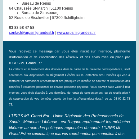
Bureau de Reims
64 Chaussée St-Martin | 51100 Reims
Bureau de Strasbourg
52 Route de Bischwiller | 67300 Schiltigheim
03 83 58 47 58
contact@urpsmlgrandest.fr
|
www.urpsmlgrandest.fr
Vous recevez ce message car vous êtes inscrit sur Interface, plateforme
d'information et de coordination des réseaux et des soins mise en place par
l'URPS ML Grand Est.
La collecte et le traitement des données dans le cadre de la présente correspondance, sont
conformes aux dispositions du Règlement Général sur la Protection des Données qui vise à
renforcer et harmoniser l'encadrement des pratiques en matière de collecte et d'utilisation des
données à caractère personnel de chaque personne physique. Vous pouvez faire valoir à tout
moment votre droit d'accès à vos données, de retrait de consentement, ou de rectification /
de suppression de vos données auprès de
interface@urpsmlgrandest.fr
ou au 03 90 22 73
73.
L'URPS ML Grand Est - Union Régionale des Professionnels de
Santé - Médecins Libéraux - est l'organe représentant les médecins
libéraux au sein des politiques régionales de santé.
L'URPS ML
Grand Est ne communique pas vos coordonnées personnelles à des