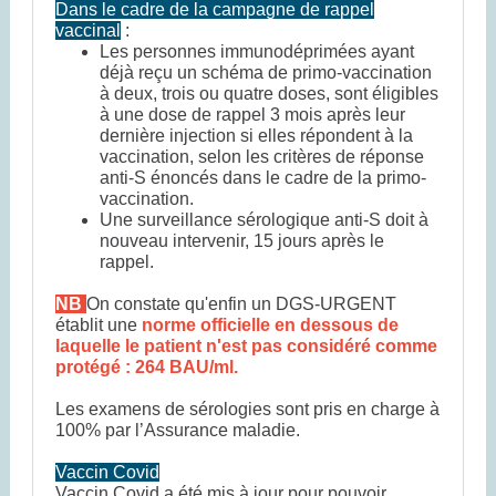
Dans le cadre de la campagne de rappel
vaccinal
:
Les personnes immunodéprimées ayant
déjà reçu un schéma de primo-vaccination
à deux, trois ou quatre doses, sont éligibles
à une dose de rappel 3 mois après leur
dernière injection si elles répondent à la
vaccination, selon les critères de réponse
anti-S énoncés dans le cadre de la primo-
vaccination.
Une surveillance sérologique anti-S doit à
nouveau intervenir, 15 jours après le
rappel.
NB
On constate qu'enfin un DGS-URGENT
établit une
norme officielle en dessous de
laquelle le patient n'est pas considéré comme
protégé : 264 BAU/ml.
Les examens de sérologies sont pris en charge à
100% par l’Assurance maladie.
Vaccin Covid
Vaccin Covid a été mis à jour pour pouvoir