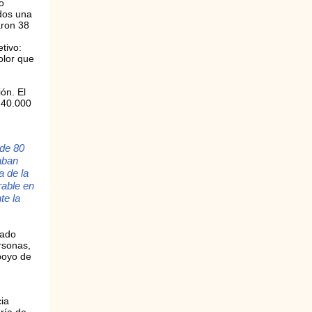
o
dos una
aron 38
tivo:
olor que
ón. El
 40.000
 de 80
aban
a de la
rable en
te la
iado
rsonas,
poyo de
cia