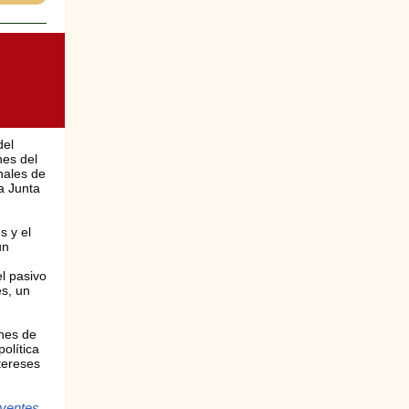
del
nes del
nales de
a Junta
s y el
un
l pasivo
es, un
ones de
olítica
tereses
uyentes