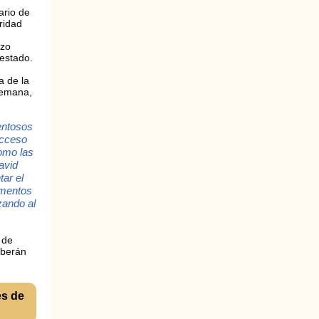
ario de
ridad
ozo
 estado.
a de la
semana,
entosos
acceso
como las
avid
ar el
imentos
zando al
 de
eberán
es de