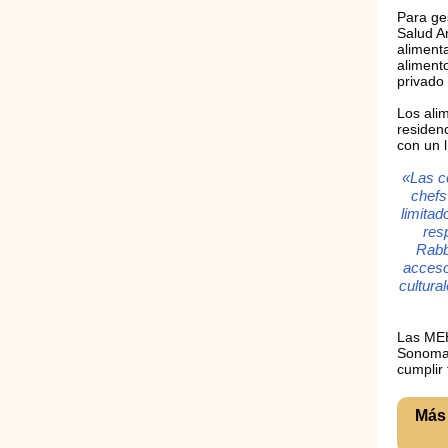
Para ge
Salud A
aliment
aliment
privado
Los ali
residen
con un 
«Las c
chefs
limitad
res
Rabb
acceso
cultura
Las MEH
Sonoma 
cumplir
Más 