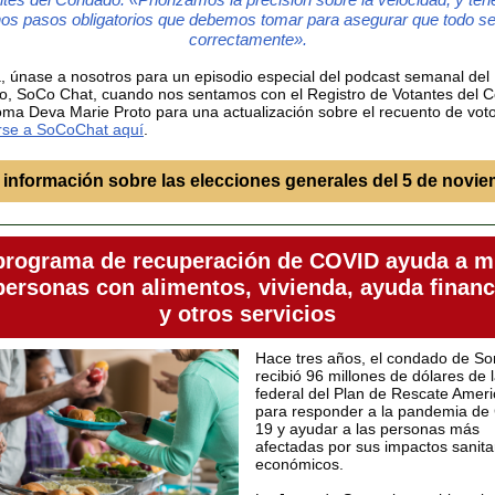
s pasos obligatorios que debemos tomar para asegurar que todo s
correctamente».
 únase a nosotros para un episodio especial del podcast semanal del
, SoCo Chat, cuando nos sentamos con el Registro de Votantes del 
ma Deva Marie Proto para una actualización sobre el recuento de vot
irse a SoCoChat aquí
.
información sobre las elecciones generales del 5 de novi
programa de recuperación de COVID ayuda a m
personas con alimentos, vivienda, ayuda financ
y otros servicios
Hace tres años, el condado de S
recibió 96 millones de dólares de 
federal del Plan de Rescate Amer
para responder a la pandemia de
19 y ayudar a las personas más
afectadas por sus impactos sanita
económicos.