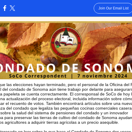
Join Our Email List
:
ue las elecciones hayan terminado, pero el personal de la Oficina del 
al del condado de Sonoma aún tiene trabajo por delante para asegurar
a papeleta se cuenta correctamente. El corresponsal de SoCo de hoy 
una actualización del proceso electoral, incluida información sobre có
sar el recuento de votos. También encontrará artículos sobre una nuev
za del condado que legaliza las pequeñas cocinas comerciales casera
 sobre la salud del sistema de pensiones del condado y un innovador
a para preservar las tierras de cultivo del condado de Sonoma ayudan
 agricultores a adquirir tierras agrícolas a un precio asequible.
nteresado en leer sobre lo que hace el Condado de Sonoma dos veces