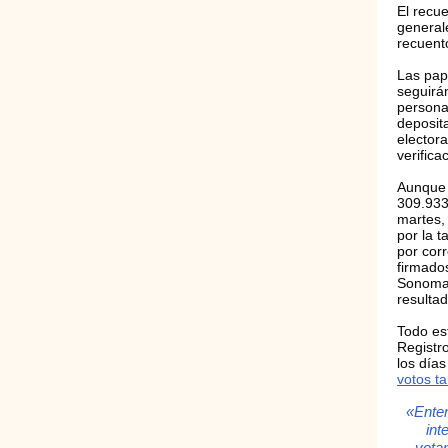
El recu
general
recuent
Las pap
seguirá
persona
deposita
elector
verifica
Aunque t
309.933
martes, 
por la 
por cor
firmados
Sonoma t
resultad
Todo est
Registr
los día
votos t
«Enten
int
vota