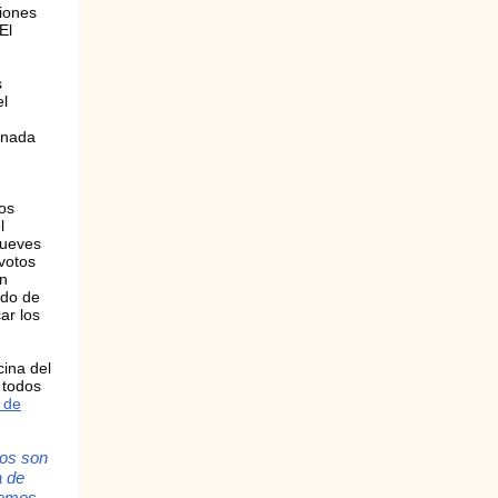
ciones
El
s
el
ornada
los
l
jueves
votos
on
ado de
ar los
cina del
 todos
 de
sos son
a de
nemos