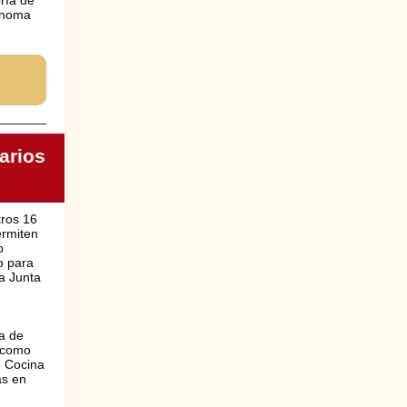
ría de
Sonoma
arios
ros 16
ermiten
o
o para
la Junta
ta de
s como
 Cocina
as en