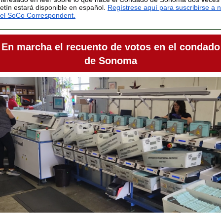
etín estará disponible en español
.
Regístrese aquí para suscribirse a 
, el SoCo Correspondent.
En marcha el recuento de votos en el condado
de Sonoma