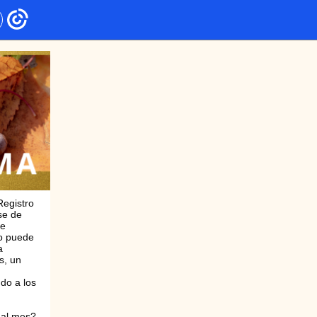
Registro
se de
le
mo puede
a
s, un
do a los
 al mes?