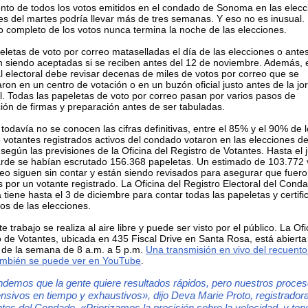
ento de todos los votos emitidos en el condado de Sonoma en las elec
es del martes podría llevar más de tres semanas. Y eso no es inusual. 
o completo de los votos nunca termina la noche de las elecciones.
eletas de voto por correo mataselladas el día de las elecciones o ante
n siendo aceptadas si se reciben antes del 12 de noviembre. Además, 
l electoral debe revisar decenas de miles de votos por correo que se
ron en un centro de votación o en un buzón oficial justo antes de la j
al. Todas las papeletas de voto por correo pasan por varios pasos de
ción de firmas y preparación antes de ser tabuladas.
odavía no se conocen las cifras definitivas, entre el 85% y el 90% de 
 votantes registrados activos del condado votaron en las elecciones de
según las previsiones de la Oficina del Registro de Votantes. Hasta el 
tarde se habían escrutado 156.368 papeletas. Un estimado de 103.772 
reo siguen sin contar y están siendo revisados para asegurar que fuer
 por un votante registrado. La Oficina del Registro Electoral del Cond
iene hasta el 3 de diciembre para contar todas las papeletas y certific
os de las elecciones.
e trabajo se realiza al aire libre y puede ser visto por el público. La Ofi
o de Votantes, ubicada en 435 Fiscal Drive en Santa Rosa, está abierta
s de la semana de 8 a.m. a 5 p.m.
Una transmisión en vivo del recuento
ambién se puede ver en YouTube
.
demos que la gente quiere resultados rápidos, pero nuestros proce
ensivos en tiempo y exhaustivos», dijo Deva Marie Proto, registrador
ntes del Condado.
«Priorizamos la precisión sobre la velocidad, y te