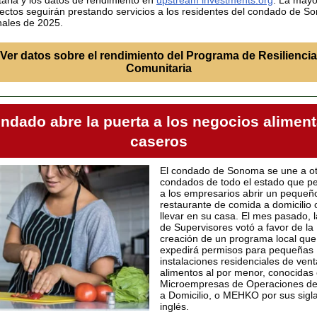
aria y los datos de rendimiento en
upstream investments.org
. La mayo
yectos seguirán prestando servicios a los residentes del condado de 
nales de 2025.
Ver datos sobre el rendimiento del Programa de Resiliencia
Comunitaria
ondado abre la puerta a los negocios aliment
caseros
El condado de Sonoma se une a ot
condados de todo el estado que p
a los empresarios abrir un pequeñ
restaurante de comida a domicilio 
llevar en su casa. El mes pasado, 
de Supervisores votó a favor de la
creación de un programa local que
expedirá permisos para pequeñas
instalaciones residenciales de ven
alimentos al por menor, conocida
Microempresas de Operaciones de
a Domicilio, o MEHKO por sus sigl
inglés.