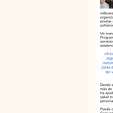
millone
organiz
prestar 
sufrier
Un nuev
Program
servicio
asisten
«A tr
org
nuestr
Junta d
las 
Desde s
más de 
ha ayud
salud m
persona
Puede c