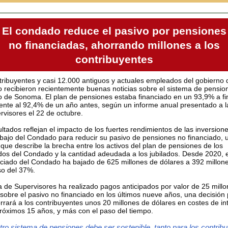
El condado reduce el pasivo por pensiones
no financiadas, ahorrando millones a los
contribuyentes
tribuyentes y casi 12.000 antiguos y actuales empleados del gobierno 
 recibieron recientemente buenas noticias sobre el sistema de pensio
 de Sonoma. El plan de pensiones estaba financiado en un 93,9% a fi
rente al 92,4% de un año antes, según un informe anual presentado a l
rvisores el 22 de octubre.
ltados reflejan el impacto de los fuertes rendimientos de las inversione
abajo del Condado para reducir su pasivo de pensiones no financiado, 
que describe la brecha entre los activos del plan de pensiones de los
os del Condado y la cantidad adeudada a los jubilados. Desde 2020, e
nciado del Condado ha bajado de 625 millones de dólares a 392 millon
o del 37%.
a de Supervisores ha realizado pagos anticipados por valor de 25 mill
sobre el pasivo no financiado en los últimos nueve años, una decisión p
rrará a los contribuyentes unos 20 millones de dólares en costes de in
próximos 15 años, y más con el paso del tiempo.
ro sistema de pensiones debe ser sostenible, tanto para los contrib