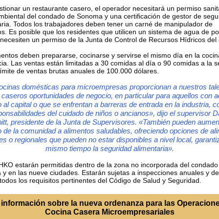
stionar un restaurante casero, el operador necesitará un permiso sanit
mbiental del condado de Sonoma y una certificación de gestor de segu
aria. Todos los trabajadores deben tener un carné de manipulador de
os. Es posible que los residentes que utilicen un sistema de agua de p
 necesiten un permiso de la Junta de Control de Recursos Hídricos del
mentos deben prepararse, cocinarse y servirse el mismo día en la cocin
cia. Las ventas están limitadas a 30 comidas al día o 90 comidas a la 
límite de ventas brutas anuales de 100.000 dólares.
ocinas domésticas para microempresas proporcionan a nuestros tal
 caseros oportunidades de negocio, en particular para aquellos con 
o al capital o que se enfrentan a barreras de entrada en la industria, 
ponsabilidades del cuidado de niños o ancianos», dijo el supervisor D
itt, presidente de la Junta de Supervisores. «También pueden aument
 de la comunidad a alimentos saludables, ofreciendo opciones de al
les o regionales que pueden no estar disponibles a nivel local, garanti
mismo tiempo la seguridad alimentaria».
KO estarán permitidas dentro de la zona no incorporada del condado
y en las nueve ciudades. Estarán sujetas a inspecciones anuales y d
 todos los requisitos pertinentes del Código de Salud y Seguridad.
información sobre la nueva ordenanza para las Operacion
Cocina Casera Microempresariales