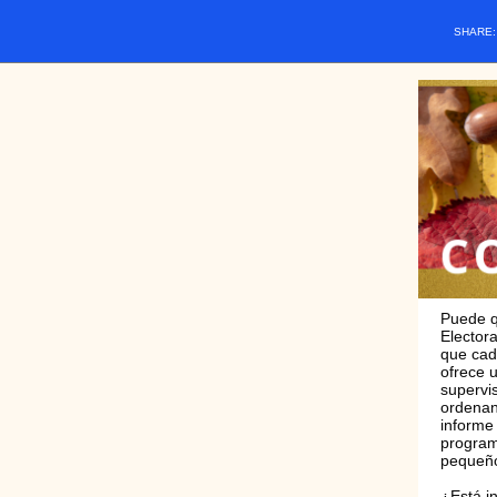
SHARE
Puede q
Elector
que cad
ofrece 
supervi
ordenan
informe
program
pequeños
¿Está i