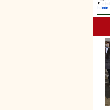
Este bol
boletín