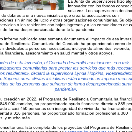
La Junta de Supervisores hizo alg
innovador con los fondos concedi
sola vez. Los supervisores destin
s de dólares a una nueva iniciativa que crearía asociaciones con
aciones sin ánimo de lucro y otras organizaciones comunitarias. Su obje
servicios a los residentes con bajos ingresos y a las comunidades de c
on de forma desproporcionada durante la pandemia.
o informe publicado esta semana documenta el impacto de esa inversi
a de Resiliencia Comunitaria del Condado ha proporcionado cerca de
s individuales a personas necesitadas, incluyendo alimentos, vivienda,
cia financiera, asesoramiento en salud mental y otros apoyos.
avés de esta inversión, el Condado desarrolló asociaciones con más
anizaciones comunitarias para prestar los servicios que más necesit
os residentes», declaró la supervisora Lynda Hopkins, vicepresident
e Supervisores. «Estas iniciativas están teniendo un impacto mensu
vidas de las personas que sufrieron de forma desproporcionada duran
pandemia».
u creación en 2022, el Programa de Resiliencia Comunitaria ha financ
848.000 comidas, ha proporcionado ayuda financiera directa a 885 pe
ado a casi 450 personas con inseguridad de vivienda, ha financiado a
ental a 316 personas, ha proporcionado formación profesional a 380
s, y mucho más.
onsultar una lista completa de los proyectos del Programa de Resilien