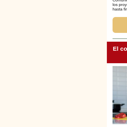
Comunit
los pro
hasta fi
El c