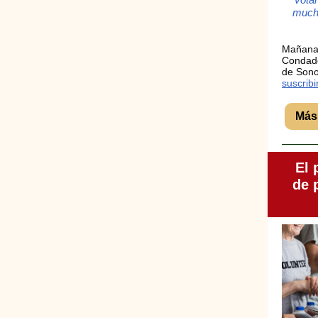
mucho
Mañana,
Condado
de Sono
suscrib
Más 
El 
de 