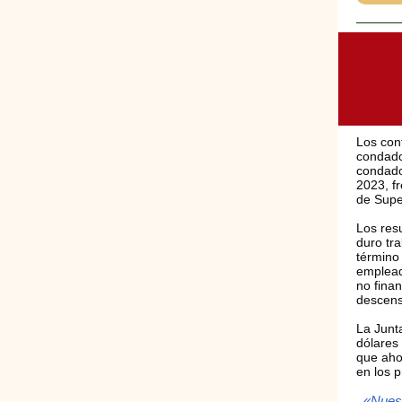
Los con
condado
condado
2023, f
de Supe
Los resu
duro tr
término 
emplead
no fina
descens
La Junt
dólares 
que aho
en los 
«Nuest