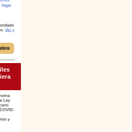
e haga
Condado
os.
Ver y
embre
iles
iera
onoma
la Ley
icano
 COVID-
rios y