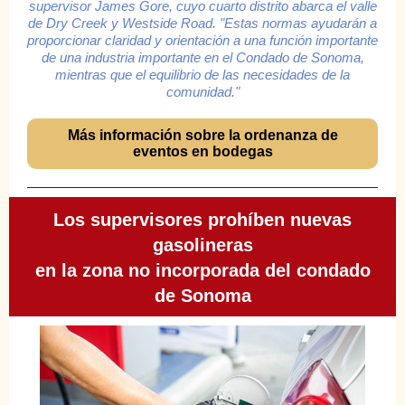
supervisor James Gore, cuyo cuarto distrito abarca el valle
de Dry Creek y Westside Road. "Estas normas ayudarán a
proporcionar claridad y orientación a una función importante
de una industria importante en el Condado de Sonoma,
mientras que el equilibrio de las necesidades de la
comunidad."
Más información sobre la ordenanza de
eventos en bodegas
Los supervisores prohíben nuevas
gasolineras
en la zona no incorporada del condado
de Sonoma