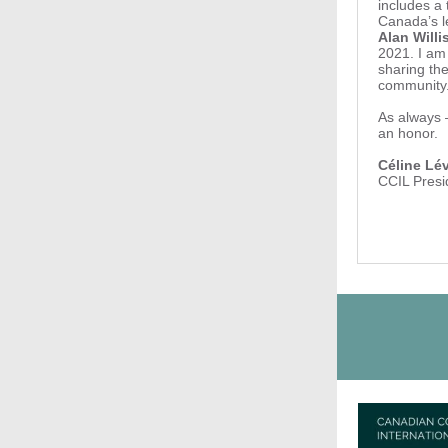
includes a 
Canada’s le
Alan Willi
2021. I am 
sharing th
community
As always 
an honor.
Céline Lé
CCIL Presi