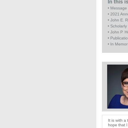
In this 
• Message 
• 2021 Ann
• John E. 
• Scholarl
• John P. 
• Publicati
• In Memo
It is with 
hope that 