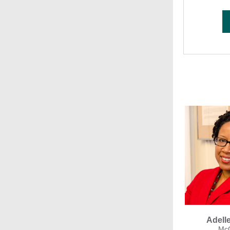
Adelle
McG