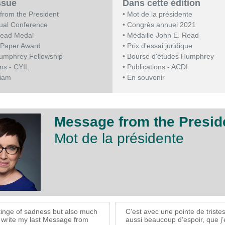
issue
Dans cette édition
from the President
• Mot de la présidente
ual Conference
• Congrès annuel 2021
Read Medal
• Médaille John E. Read
y Paper Award
• Prix d'essai juridique
Humphrey Fellowship
• Bourse d'études Humphrey
ons - CYIL
• Publications - ACDI
riam
• En souvenir
Message from the Preside
Mot de la présidente
a tinge of sadness but also much
C’est avec une pointe de triste
I write my last Message from
aussi beaucoup d’espoir, que j