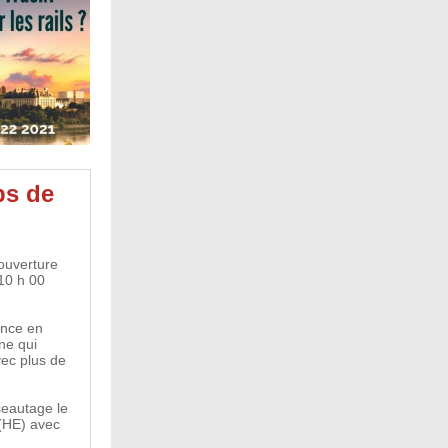
ps de
ouverture
10 h 00
ence en
ne qui
ec plus de
seautage le
 (HE) avec