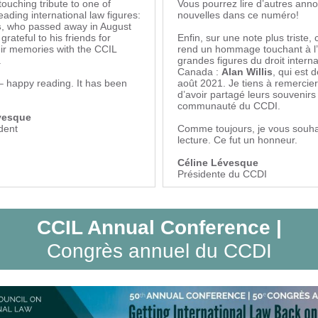
touching tribute to one of
Vous pourrez lire d’autres ann
ading international law figures:
nouvelles dans ce numéro!
s
, who passed away in August
grateful to his friends for
Enfin, sur une note plus triste, 
eir memories with the CCIL
rend un hommage touchant à l
.
grandes figures du droit interna
Canada :
Alan Willis
, qui est 
– happy reading. It has been
août 2021. Je tiens à remercie
d’avoir partagé leurs souvenirs
communauté du CCDI.
vesque
dent
Comme toujours, je vous souh
lecture. Ce fut un honneur.
Céline Lévesque
Présidente du CCDI
CCIL Annual Conference |
Congrès annuel du CCDI