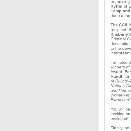
organisin
Kyffin
of 
Lamp and 
done a fant
The CCIL i
recipient 
Kimberly 
Criminal Co
description
to the dev
interpretati
I am also t
winners of
Award,
Pe
Handl
, for
of Ruling: 
Nations Gu
and Human 
Women in t
Extraction”
You will b
exciting 
enclosed!
Finally, on