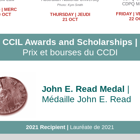
CDPQ Mo
Photo: Kym Smith
 | MERC
FRIDAY | 
0 OCT
THURSDAY | JEUDI
22 O
21 OCT
CCIL Awards and Scholarships |
Prix et bourses du CCDI
ohn E. Read Medal
|
J
Médaille John E. Read
2021 Recipient |
Lauréate de 2021