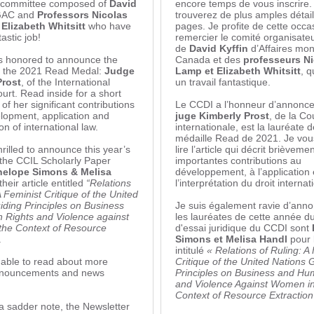
g committee composed of
David
encore temps de vous inscrire.
GAC and
Professors Nicolas
trouverez de plus amples détai
Elizabeth Whitsitt
who have
pages. Je profite de cette occa
astic job!
remercier le comité organisat
de
David Kyffin
d’Affaires mon
s honored to announce the
Canada et des
professeurs Ni
of the 2021 Read Medal:
Judge
Lamp et Elizabeth Whitsitt
, q
Prost
, of the International
un travail fantastique.
urt. Read inside for a short
 of her significant contributions
Le CCDI a l’honneur d’annonce
elopment, application and
juge Kimberly Prost
, de la Co
on of international law.
internationale, est la lauréate d
médaille Read de 2021. Je vous
hrilled to announce this year’s
lire l’article qui décrit brièveme
 the CCIL Scholarly Paper
importantes contributions au
nelope Simons & Melisa
développement, à l’application 
 their article entitled
“Relations
l’interprétation du droit internat
A Feminist Critique of the United
iding Principles on Business
Je suis également ravie d’ann
Rights and Violence against
les lauréates de cette année du
he Context of Resource
d'essai juridique du CCDI sont
.
Simons et Melisa Handl
pour l
intitulé
« Relations of Ruling: A
e able to read about more
Critique of the United Nations 
announcements and news
Principles on Business and Hu
and Violence Against Women in
Context of Resource Extraction
 a sadder note, the Newsletter