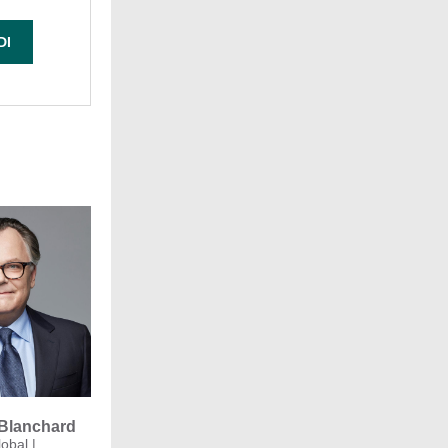
DI
Blanchard
obal |