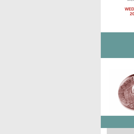
WED
2