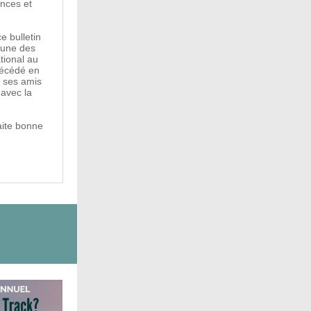
onces et
ce bulletin
’une des
tional au
décédé en
r ses amis
 avec la
aite bonne