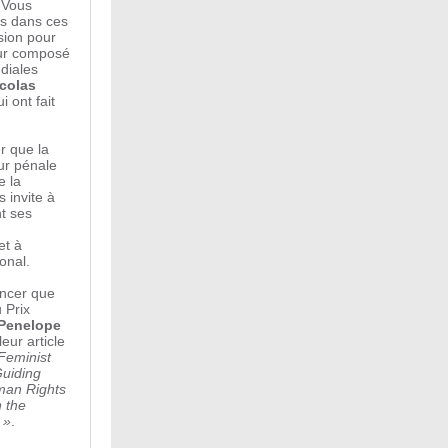
 Vous
ls dans ces
sion pour
eur composé
diales
colas
ui ont fait
r que la
ur pénale
e la
 invite à
nt ses
et à
ional.
oncer que
 Prix
Penelope
eur article
 Feminist
Guiding
man Rights
 the
 »
.