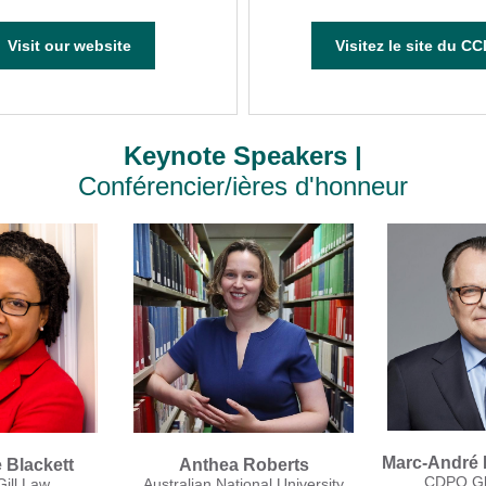
Visit our website
Visitez le site du CC
Keynote Speakers |
Conférencier/ières d'honneur
Marc-André 
 Blackett
Anthea Roberts
CDPQ Gl
ill Law
Australian National University