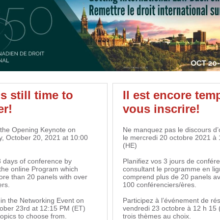
s still time to
Il est encore tem
er!
vous inscrire!
 the Opening Keynote on
Ne manquez pas le discours d’
 October 20, 2021 at 10:00
le mercredi 20 octobre 2021 à 
(HE)
3 days of conference by
Planifiez vos 3 jours de confér
 the online Program which
consultant le programme en lig
ore than 20 panels with over
comprend plus de 20 panels av
rs.
100 conférenciers/ères.
 in the Networking Event on
Participez à l’événement de ré
tober 23rd at 12:15 PM (ET)
vendredi 23 octobre à 12 h 15
topics to choose from.
trois thèmes au choix.