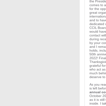
the Presid
comes to a 
for the opp
great orga
internatio
and to hav
dedicated 
CCIL Board 
would have
contact wi
during rec
by your co
and I remai
holds, incl
50th annive
2022! Final
Thanksgivi
grateful for
who act as 
much behin
deserve to 
As you rea
is left befo
annual co
October 20
as it is sti
inside. I t