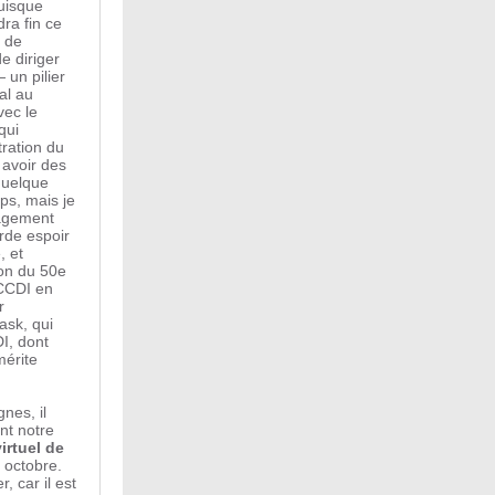
puisque
ra fin ce
e de
e diriger
 un pilier
al au
vec le
qui
tration du
 avoir des
quelque
s, mais je
gagement
rde espoir
, et
on du 50e
 CCDI en
r
ask, qui
DI, dont
mérite
nes, il
nt notre
irtuel de
2 octobre.
, car il est