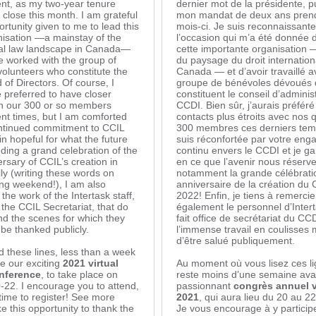
ent, as my two-year tenure
dernier mot de la présidente, 
close this month. I am grateful
mon mandat de deux ans prend
ortunity given to me to lead this
mois-ci. Je suis reconnaissant
nisation —a mainstay of the
l’occasion qui m’a été donnée d
nal law landscape in Canada—
cette importante organisation —
e worked with the group of
du paysage du droit internation
volunteers who constitute the
Canada — et d’avoir travaillé a
of Directors. Of course, I
groupe de bénévoles dévoués 
 preferred to have closer
constituent le conseil d’adminis
th our 300 or so members
CCDI. Bien sûr, j’aurais préféré
ent times, but I am comforted
contacts plus étroits avec nos 
ntinued commitment to CCIL
300 membres ces derniers temp
n hopeful for what the future
suis réconfortée par votre en
uding a grand celebration of the
continu envers le CCDI et je ga
rsary of CCIL’s creation in
en ce que l’avenir nous réserve
ly (writing these words on
notamment la grande célébrati
ng weekend!), I am also
anniversaire de la création du
 the work of the Intertask staff,
2022! Enfin, je tiens à remercie
the CCIL Secretariat, that do
également le personnel d’Intert
d the scenes for which they
fait office de secrétariat du CC
be thanked publicly.
l’immense travail en coulisses 
d’être salué publiquement.
d these lines, less than a week
re our exciting
2021 virtual
Au moment où vous lisez ces lig
nference
, to take place on
reste moins d’une semaine ava
-22. I encourage you to attend,
passionnant
congrès annuel v
ll time to register! See more
2021
, qui aura lieu du 20 au 2
ake this opportunity to thank the
Je vous encourage à y participer