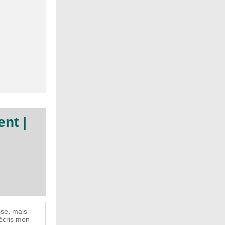
nt |
sse, mais
’écris mon