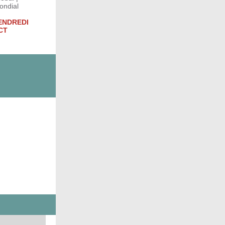
ndial
VENDREDI
CT