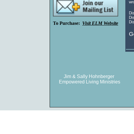
wr
Di
Di
Dis
To Purchase:
Visit ELM Website
G
Jim & Sally Hohnberger
Empowered Living Ministries