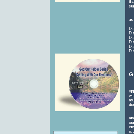
th
su
Yo
as
Di
Di
Di
Di
Di
Di
G
Ma
op
wi
mu
do
Se
an
ou
em
is