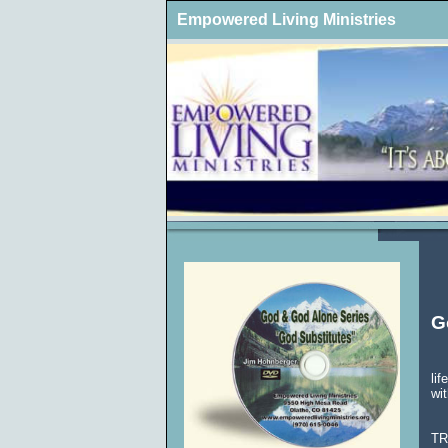
Empowered Living Ministries
G
Do
lif
wi
Le
TR