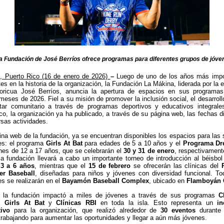
a Fundación de José Berríos ofrece programas para diferentes grupos de jóve
, Puerto Rico (16 de enero de 2026)
–
Luego de uno de los años más impo
es en la historia de la organización, la Fundación La Mákina, liderada por la es
boricua José Berríos, anuncia la apertura de espacios en sus programas
meses de 2026. Fiel a su misión de promover la inclusión social, el desarrollo
star comunitario a través de programas deportivos y educativos integrale
co, la organización ya ha publicado, a través de su página web, las fechas d
rsas actividades.
ina web de la fundación, ya se encuentran disponibles los espacios para las 
es: el programa
Girls At Bat
para edades de 5 a 10 años y el
Programa Dr
nes de 12 a 17 años, que se celebrarán el
30 y 31 de enero
, respectivament
la fundación llevará a cabo un importante torneo de introducción al béisbol 
e
3 a 6 años
, mientras que el
15 de febrero
se ofrecerán las clínicas del
er Baseball
, diseñadas para niños y jóvenes con diversidad funcional. T
es se realizarán en el
Bayamón Baseball Complex
, ubicado en
Flamboyán 
 la fundación impactó a miles de
jóvenes a través de sus programas
C
,
Girls At Bat
y
Clínicas RBI
en toda la isla. Esto representa un
i
tivo
para la organización, que realizó alrededor de
30 eventos
durante 
trabajando para aumentar las oportunidades y llegar a aún más jóvenes.