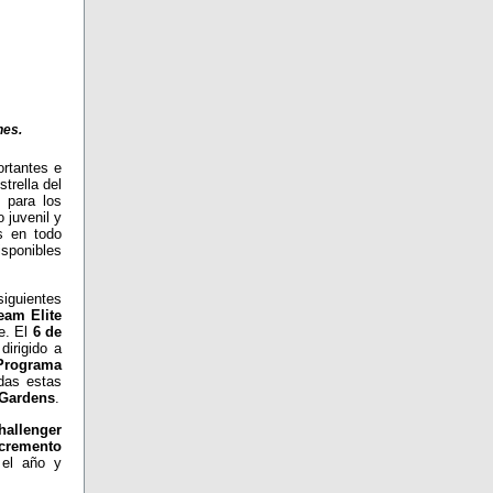
nes.
rtantes e
trella del
 para los
 juvenil y
s en todo
isponibles
siguientes
eam Elite
e. El
6 de
dirigido a
Programa
odas estas
Gardens
.
hallenger
ncremento
el año y