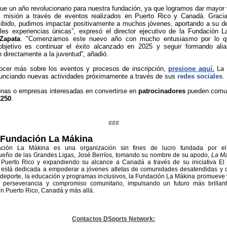
fue un año revolucionario para nuestra fundación, ya que logramos dar mayor v
a misión a través de eventos realizados en Puerto Rico y Canadá. Gracia
ibido, pudimos impactar positivamente a muchos jóvenes, aportando a su de
les experiencias únicas”, expresó el director ejecutivo de la Fundación 
Zapata
. "Comenzamos este nuevo año con mucho entusiasmo por lo q
objetivo es continuar el éxito alcanzado en 2025 y seguir formando ali
n directamente a la juventud”, añadió.
ocer más sobre los eventos y procesos de inscripción,
presione aquí.
La 
nunciando nuevas actividades próximamente a través de sus
redes sociales
.
nas o empresas interesadas en convertirse en
patrocinadores
pueden comun
2250
.
###
 Fundación La Mákina
ción La Mákina es una organización sin fines de lucro fundada por el
queño de las Grandes Ligas, José Berríos, tomando su nombre de su apodo,
La M
 Puerto Rico y expandiendo su alcance a Canadá a través de su iniciativa El
 está dedicada a empoderar a jóvenes atletas de comunidades desatendidas y d
l deporte, la educación y programas inclusivos, la Fundación La Mákina promueve 
a, perseverancia y compromiso comunitario, impulsando un futuro más brillan
en Puerto Rico, Canadá y más allá.
Contactos DSports Network: