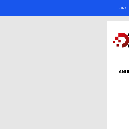
SHARE
ANU