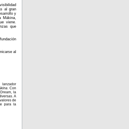
isibilidad
s al gran
sarrollo y
La Mákina,
ue viene.
anzas que
fundación
icarse al
 lanzador
ákina
. Con
 Dream, la
iversas. A
valores de
te para la