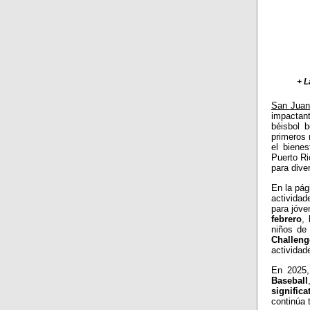
+
L
San Juan
impactant
béisbol 
primeros 
el biene
Puerto Ri
para dive
En la pág
actividad
para jóve
febrero
, 
niños d
Challeng
actividad
En 2025,
Baseball
significa
continúa 