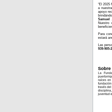
“El 2025 
a nuestr
apoyo rec
brindándo
Samuel 
Nuestro 
beneficie
Para con
estará a
Las perso
939-905-
Sobre
La Funda
puertorri
raíces en
fundación
través de
disciplin
juventud 