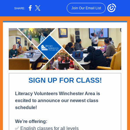
Join Our Email List
SHARE:
SIGN UP FOR CLASS!
Literacy Volunteers Winchester Area is
excited to announce our newest class
schedule!
We’re offering:
✅ English classes for all levels