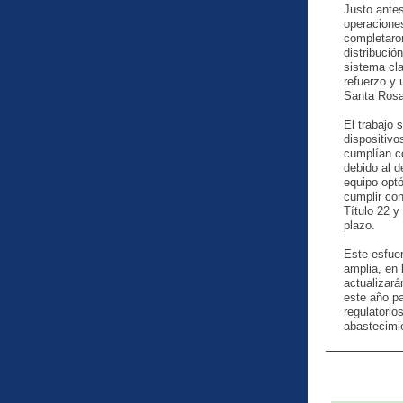
Justo antes
operacione
completaron
distribuci
sistema cl
refuerzo y
Santa Rosa
El trabajo 
dispositivo
cumplían co
debido al d
equipo opt
cumplir con
Título 22 y 
plazo.
Este esfuer
amplia, en
actualizará
este año p
regulatorio
abastecimie