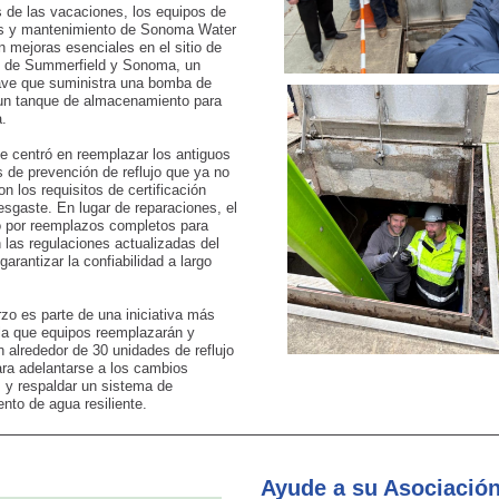
 de las vacaciones, los equipos de
s y mantenimiento de Sonoma Water
 mejoras esenciales en el sitio de
ón de Summerfield y Sonoma, un
ave que suministra una bomba de
 un tanque de almacenamiento para
.
se centró en reemplazar los antiguos
s de prevención de reflujo que ya no
n los requisitos de certificación
esgaste. En lugar de reparaciones, el
ó por reemplazos completos para
 las regulaciones actualizadas del
garantizar la confiabilidad a largo
zo es parte de una iniciativa más
 la que equipos reemplazarán y
n alrededor de 30 unidades de reflujo
ara adelantarse a los cambios
s y respaldar un sistema de
nto de agua resiliente.
Ayude a su Asociació