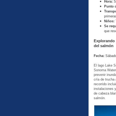
Hora:
S
Punto 
Transp
primera
Niños:
Se requ
que res
Explorando 
del salmón
Fecha:
Sábado
El lago Lake 
Sonoma Water 
prevenir inund
cría de trucha
recorrido inclu
instalaciones y
de cabeza blan
salmón.