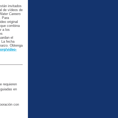
están invitados
al de vídeos de
Water Careers
h.
Para
ideo original
o que combina
r a los
es
uardan el
. La fecha
 marzo. Obtenga
org/video-
e requieren
 guiadas en
boración con