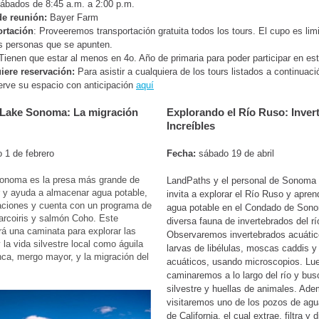
ábados de
8:45 a.m. a 2:00 p.m.
de reunión:
Bayer Farm
ortación
: Proveeremos transportación gratuita todos los tours. El cupo es lim
s personas que se apunten.
Tienen que estar al menos en 4o. Año de primaria para poder participar en es
iere reservación:
Para asistir a cualquiera de los tours listados a continuaci
erve su espacio con anticipación
aquí
Lake Sonoma: La migración
Explorando el Río Ruso: Inver
Increíbles
 1 de febrero
Fecha:
sábado 19 de abril
Sonoma es la presa más grande de
LandPaths y el personal de Sonoma 
y ayuda a almacenar agua potable,
invita a explorar el Río Ruso y apren
aciones y cuenta con un programa de
agua potable en el Condado de Sono
 arcoiris y salmón Coho. Este
diversa fauna de invertebrados del rí
irá una caminata para explorar las
Observaremos invertebrados acuáti
 la vida silvestre local como águila
larvas de libélulas, moscas caddis y
ca, mergo mayor, y la migración del
acuáticos, usando microscopios. Lu
caminaremos a lo largo del río y bu
silvestre y huellas de animales. Ad
visitaremos uno de los pozos de ag
de California, el cual extrae, filtra y 