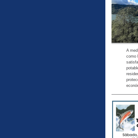
A med
como l
satisf
potabl
reside
protec
económ