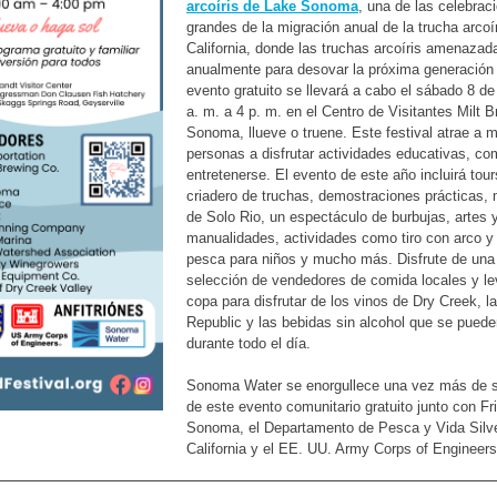
arcoíris de Lake Sonoma
, una de las celebra
grandes de la migración anual de la trucha arcoí
California, donde las truchas arcoíris amenazad
anualmente para desovar la próxima generación
evento gratuito se llevará a cabo el sábado 8 de
a. m. a 4 p. m. en el Centro de Visitantes Milt 
Sonoma, llueve o truene. Este festival atrae a m
personas a disfrutar actividades educativas, co
entretenerse. El evento de este año incluirá tour
criadero de truchas, demostraciones prácticas,
de Solo Rio, un espectáculo de burbujas, artes 
manualidades, actividades como tiro con arco y
pesca para niños y mucho más. Disfrute de una
selección de vendedores de comida locales y l
copa para disfrutar de los vinos de Dry Creek, l
Republic y las bebidas sin alcohol que se pued
durante todo el día.
Sonoma Water se enorgullece una vez más de se
de este evento comunitario gratuito junto con Fr
Sonoma, el Departamento de Pesca y Vida Silv
California y el EE. UU. Army Corps of Engineers