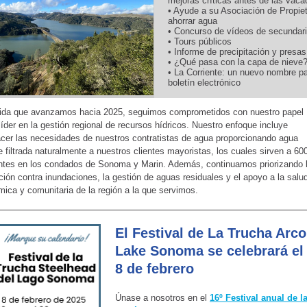
mejoras críticas antes de las vaca
• Ayude a su Asociación de Propiet
ahorrar agua
• Concurso de vídeos de secundar
• Tours públicos
• Informe de precipitación y presas
• ¿Qué pasa con la capa de nieve
• La Corriente: un nuevo nombre pa
boletín electrónico
ida que avanzamos hacia 2025, seguimos comprometidos con nuestro papel
íder en la gestión regional de recursos hídricos. Nuestro enfoque incluye
acer las necesidades de nuestros contratistas de agua proporcionando agua
e filtrada naturalmente a nuestros clientes mayoristas, los cuales sirven a 60
ntes en los condados de Sonoma y Marin. Además, continuamos priorizando 
ción contra inundaciones, la gestión de aguas residuales y el apoyo a la salu
ica y comunitaria de la región a la que servimos.
El Festival de La Trucha Arco
Lake Sonoma se celebrará el
8 de febrero
Únase a nosotros en el
16º Festival anual de l