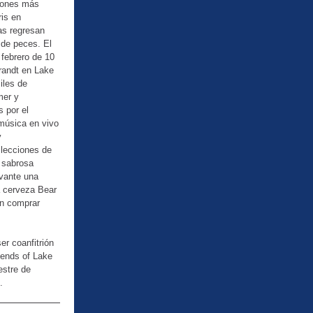
ciones más
ris en
as regresan
 de peces. El
 febrero de 10
Brandt en Lake
iles de
mer y
s por el
 música en vivo
y
 lecciones de
 sabrosa
evante una
a cerveza Bear
en comprar
r coanfitrión
iends of Lake
estre de
.