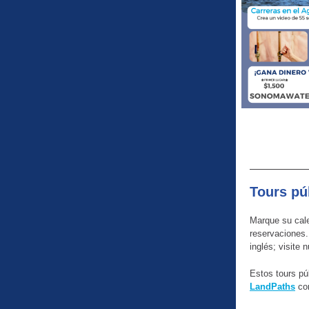
Tours pú
Marque su cale
reservaciones.
inglés; visite 
Estos tours pú
LandPaths
con