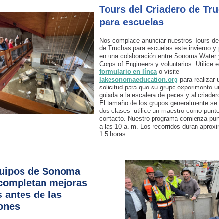
Tours del Criadero de Tr
para escuelas
Nos complace anunciar nuestros Tours del
de Truchas para escuelas este invierno y 
en una colaboración entre Sonoma Water 
Corps of Engineers y voluntarios. Utilice e
formulario en línea
o visite
lakesonomaeducation.org
para realizar 
solicitud para que su grupo experimente un
guiada a la escalera de peces y al criader
El tamaño de los grupos generalmente se 
dos clases; utilice un maestro como punt
contacto. Nuestro programa comienza pu
a las 10 a. m. Los recorridos duran apro
1.5 horas.
uipos de Sonoma
completan mejoras
s antes de las
ones