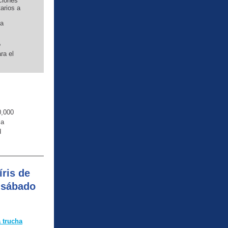
ciones
arios a
ia
?
ra el
0,000
la
d
íris de
 sábado
a trucha