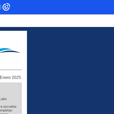
Enero 2025
 Lake
ra escuelas
ompletan