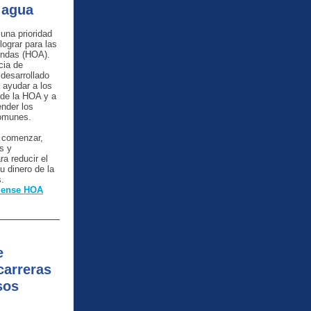
 agua
 una prioridad
lograr para las
iendas (HOA).
cia de
desarrollado
 ayudar a los
 de la HOA y a
ender los
comunes.
a comenzar,
s y
a reducir el
u dinero de la
s.
rSense HOA
e
carreras
sos