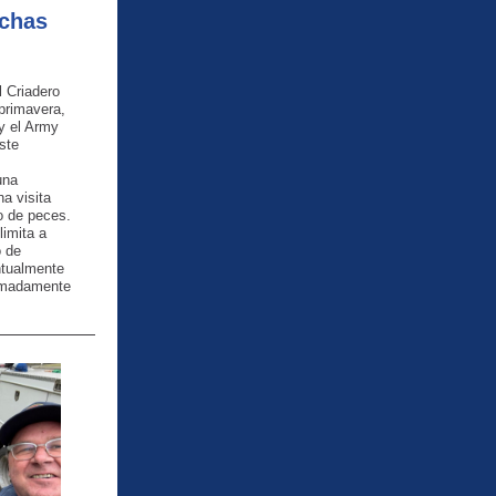
uchas
 Criadero
primavera,
y el Army
ste
una
a visita
o de peces.
limita a
o de
ntualmente
ximadamente