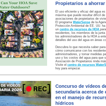
Propietarios a ahorrar
El uso eficiente y eficaz del agua es
máxima que puede resultar difícil de 
asociaciones de propietarios de viv
El programa
WaterSense
de la Agen
Protección Ambiental de EE. UU. ha 
un
centro de recursos de HOA
para
residentes, los miembros de la junta
los administradores de la HOA a ent
detalles del uso del agua en áreas 
Descubra lo que necesita saber par
cómo comunicarse con los residente
administradores, y tomar medidas par
uso y los costos del agua para que s
Asociación de Propietarios rinda má
Visite el
centro de recursos Wate
hoy para empezar.
Concurso de vídeos d
secundaria acerca de 
en el manejo de recur
hídricos