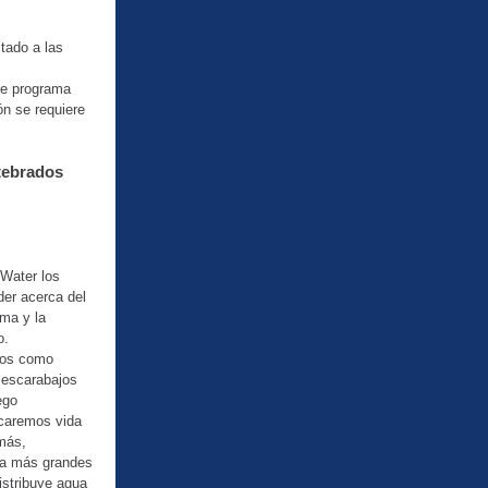
itado a las
te programa
ón se requiere
tebrados
Water los
der acerca del
ma y la
o.
cos como
 escarabajos
ego
scaremos vida
emás,
ua más grandes
distribuye agua