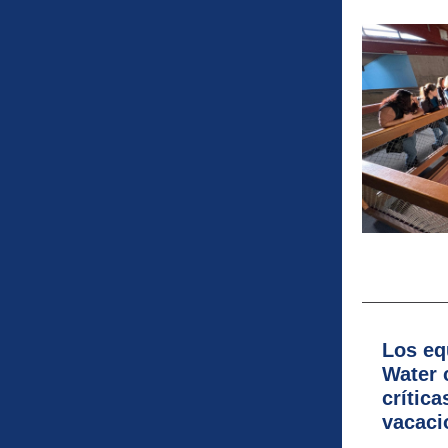
Los eq
Water 
crítica
vacaci