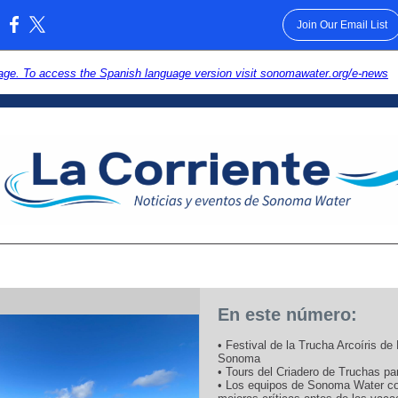
Join Our Email List
:
ge. To access the Spanish language version visit sonomawater.org/e-news
En este número:
• Festival de la Trucha Arcoíris de
Sonoma
• Tours del Criadero de Truchas pa
• Los equipos de Sonoma Water c