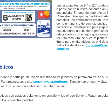
Los estudiantes de 9.º a 12.º grado 
a participar en nuestro concurso anu
secundaria. El tema de este año es
Unleashed: Navigating the Blue Pat
participar, los estudiantes crean un v
como un anuncio de servicio públic
narración e investigación para inspira
espectadores a considerar profesion
relacionadas con el agua que salvag
recurso más vital de nuestro planeta
límite para enviar videos es el 6 de
todos los detalles en
SonomaWater.
contests
blicos
ndario y participe en uno de nuestros tours públicos de primavera de 2025. S
 Para registrarse, visite
sonomawater.org/tours
. También se ofrecen visitas
nuestro sitio web para obtener más información.
blicos son guiados solamente en español y los ofrece Sonoma Water en cola
 los siguientes detalles: