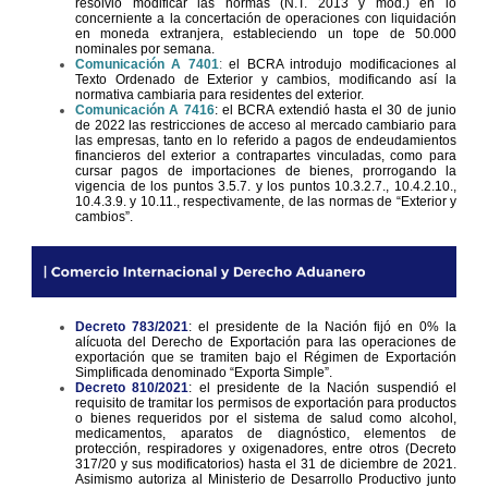
resolvió modificar las normas (N.T. 2013 y mod.) en lo
concerniente a la concertación de operaciones con liquidación
en moneda extranjera, estableciendo un tope de 50.000
nominales por semana.
Comunicación A 7401
:
el BCRA introdujo modificaciones al
Texto Ordenado de Exterior y cambios, modificando así la
normativa cambiaria para residentes del exterior.
Comunicación A 7416
: el BCRA extendió hasta el 30 de junio
de 2022 las restricciones de acceso al mercado cambiario para
las empresas, tanto en lo referido a pagos de endeudamientos
financieros del exterior a contrapartes vinculadas, como para
cursar pagos de importaciones de bienes, prorrogando la
vigencia de los puntos 3.5.7. y los puntos 10.3.2.7., 10.4.2.10.,
10.4.3.9. y 10.11., respectivamente, de las normas de “Exterior y
cambios”.
Decreto 783/2021
: el presidente de la Nación fijó en 0% la
alícuota del Derecho de Exportación para las operaciones de
exportación que se tramiten bajo el Régimen de Exportación
Simplificada denominado “Exporta Simple”.
Decreto 810/2021
: el presidente de la Nación suspendió el
requisito de tramitar los permisos de exportación para productos
o bienes requeridos por el sistema de salud como alcohol,
medicamentos, aparatos de diagnóstico, elementos de
protección, respiradores y oxigenadores, entre otros (Decreto
317/20 y sus modificatorios) hasta el 31 de diciembre de 2021.
Asimismo autoriza al Ministerio de Desarrollo Productivo junto