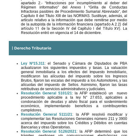
apartado 2.- “Infracciones por incumplimiento al deber del
Régimen informativo” del Anexo I “Grilla de Conductas
Infractoras pasibles de Procedimiento Sumarial Abreviado”, del
Capítulo II del Título XIII de las NORMAS. Sustituye, además, al
artículo relativo a la información que debe remitirse por medio
de la autopista de la información financiera (
apartado A.2.2) del
artículo 11 de la Sección IV del Capítulo I del Título XV)
. La
Resolución entró en vigencia el 14 de diciembre.
Ley Nº15.311
: el Senado y Cámara de Diputados de PBA
actualizaron los siguientes impuestos y tasas. La valuación
general inmobiliaria a los efectos del Impuesto Inmobiliario,
modificaron las alícuotas del impuesto sobre los Ingresos
Brutos, fijaron las escalas del impuesto a los Automotores, y las
alícuotas del impuesto de Sellos. Asimismo, fijaron las tasas
retributivas de servicios administrativos y judiciales.
Resolución General 5101/21
: la AFIP estableció un nuevo
procedimiento aplicable a la ley N° 27.653, aplicables a
condonación de deudas y alivio fiscal para el sostenimiento
económico, implementando beneficios a contribuyentes
cumplidores.
Resolución General 5111/21
: la AFIP resolvió modificar y
complementar las Resoluciones Generales número 211 y 3900
acerca del impuesto sobre los Créditos y Débitos en cuentas
Bancarias y otras Operatorias.
Resolución General 5126/2021
: la AFIP determinó que los
trámites, gestiones y/o
comunicaciones electrónicas con