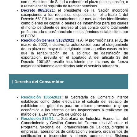
con el Ministerio de Salud a extender el plazo de suspensión, o
a restablecer el requisito de tramitar permisos.
Decreto 865/2021
: el presidente de la Nación incorporó
excepciones a los requisitos dispuestos en el artículo 1 del
Decreto 661/19 las exportaciones de mercaderías identificadas
como bienes de capital o bienes de informática para los cuales
el monto pendiente de ingreso al país conste como totalmente
prefinanciado o posfinanciado en los términos establecidos por
el BCRA.
Resolución General 5132/2021
: la AFIP prorrogó hasta el 31 de
marzo de 2022, inclusive, la autorización para el otorgamiento
de un plazo no mayor del originario para aquellos casos en los
que la rehabilitación de la solicitud de destinación de
exportación, prevista en el apartado 3. del artículo 38 del
Decreto 1001/82 resulte insuficiente por razones de fuerza
mayor debidamente acreditadas ante el servicio aduanero.
Resolución 1055/2021
: la Secretaría de Comercio Interior
estableció cómo debe efectuarse el cálculo del espacio de
exhibición en góndolas para un mismo proveedor o grupo
económico a los efectos de las inspecciones a realizarse en
marco de la Ley Nº27.545 de Góndolas.
Resolución 815/21
: la Secretaría de Industria, Economía del
Conocimiento y Gestión Comercial Externa resolvió crear el
Programa Nacional de Fortalecimiento de Calidad, dirigido a
empresas, laboratorios de calibración y ensayo, organismos de
certificación o inspección y demás agentes del Sistema