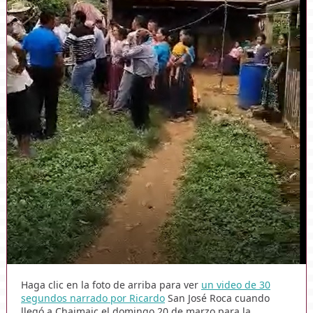
Haga clic en la foto de arriba para ver
un video de 30
segundos narrado por Ricardo
San José Roca cuando
llegó a Chajmaic el domingo 20 de marzo para la