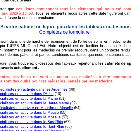
t par département.
noter que
ces listes contiennent tous les éléments qui nous été co
7 mai 2020 à 13h59
. Tous les éléments reçus après cette date figureront dan
ra diffusée la semaine prochaine.
Si votre cabinet ne figure pas dans les tableaux ci-dessous
Complétez ce formulaire
inscrit dans une démarche de recensement de l'offre de soins en médecine de 
 par l'URPS ML Grand Est. Notre objectif est de faciliter la continuité des
on, notamment pour les médecins de premier recours, dans un contexte rendu di
ment de nos patients et par les conditions sanitaires que nous rencontrons ac
dre, vous trouverez ci-dessous des tableaux répertoriant
les cabinets de sp
ouverts actuellement
.
oire, ces listes ne sont en aucun cas destinées à être communi
 ce sont des outils pour les médecins, pensés par les médecins.
écialistes en activité dans les Ardennes
(08)
ialistes en activité dans l'Aube
(10)
cialistes en activité dans la Marne
(51)
cialistes en activité dans la Haute-Marne
(52)
cialistes en activité en Meurthe-et-Moselle
(54)
cialistes en activité dans la Meuse
(55)
ialistes en activité dans la Moselle
(57)
cialistes en activité dans le Bas-Rhin
(67)
cialistes en activité dans le Haut-Rhin
(68)