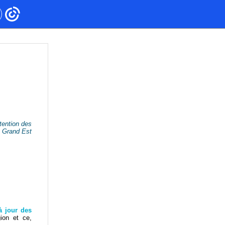
tention des
u Grand Est
 jour des
ion et ce,