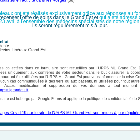
cialistes en activité dans les Vosges
(88)
leaux ont été réalisés exclusivement grâce aux réponses au fo
 recenser l'offre de soins dans le Grand Est et
qui a été adressé 
23 avril à l'ensemble des médecins spécialistes de notre région
Ils seront régulièrement mis à jour.
ellut
idente
cins Libéraux Grand Est
s collectées dans ce formulaire sont recueillies par l'URPS ML Grand Est. E
es uniquement aux confrères de votre secteur dans le but d'assurer la coord
s pourront être utilisées par l'URPS ML Grand Est pour vous informer sur la crise C
aucun cas communiquées à des tiers ou aux patients, ni utilisées pour tout autr
ci.
Accès, modification et suppression de vos données à tout moment
rpsmlgrandest.fr
naire est hébergé par Google Forms et applique la politique de confidentialité de
________________________________________________________________
ages Covid-19 sur le site de l'URPS ML Grand Est sont mises à jour réguliè