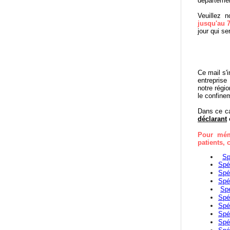
départemen
Veuillez 
jusqu'au 
jour qui se
Ce mail s'
entreprise
notre régi
le confine
Dans ce ca
déclarant
Pour mém
patients,
Sp
Spéc
Spé
Spé
Spé
Spé
Spéc
Spé
Spé