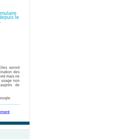
rmulaire
depuis le
.
lles seront
ination des
ovid mais ne
e usage non
 auprès de
 Google.
_________
rement