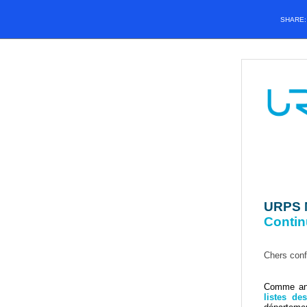
SHARE
URPS 
Contin
Chers conf
Comme an
listes de