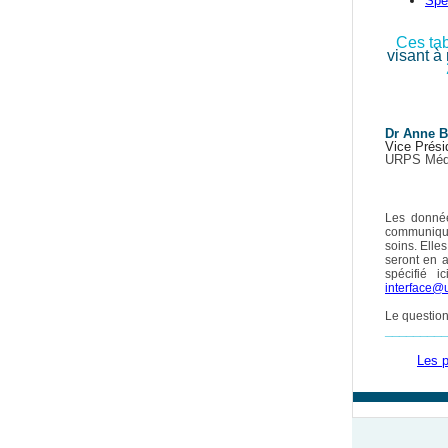
Spé
Ces tab
visant à
Dr Anne B
Vice Prés
URPS Méde
Les donnée
communiqué
soins. Elle
seront en 
spécifié i
interface@u
Le question
_________
Les p