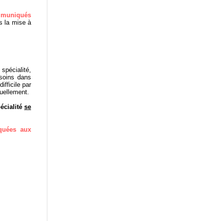
mmuniqués
s la mise à
spécialité,
 soins dans
fficile par
tuellement.
écialité
se
quées aux