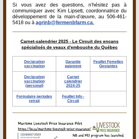
Si vous avez des questions, n'hésitez pas à
communiquer avec Kim Lipsett, coordonnatrice du
développement de la main-d'œuvre, au 506-461-
5418 ou à
agrinb@fermenbfarm.ca.
Carnet-calendrier 2025 - Le Circuit des encans
spécialisés de veaux d'embouche du Québec
Declaration
Garantie
Feuillet Femelles
vaccination
paiement
Gestantes
Declaration
Carnet
vaccination
calendrier
(personal)
2024-25
Formulaire periodes
Feuillet Info -
retrait
Circuit