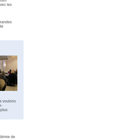
colm
avec les
grandes
 de
us voulons
e-
 plus
ndémie de