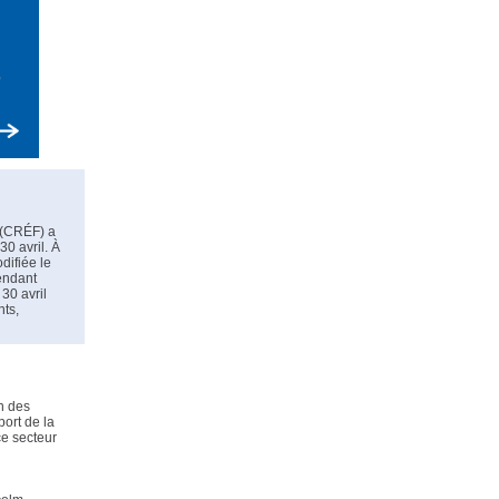
 (CRÉF) a
0 avril. À
difiée le
pendant
 30 avril
nts,
n des
port de la
ce secteur