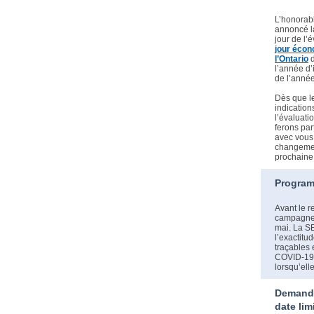
L’honorabl
annoncé la
jour de l’
jour écon
l’Ontario
l’année d’
de l’année
Dès que l
indication
l’évaluati
ferons par
avec vous 
changemen
prochaine 
Program
Avant le r
campagne 
mai. La SE
l’exactitu
traçables 
COVID-19,
lorsqu’ell
Demande
date lim