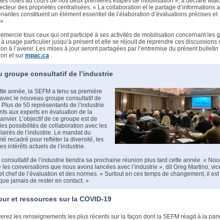
tés hôtes au cours de nos deux premières étapes de mobilisation », a déclaré Mal
recteur des propriétés centralisées. « La collaboration et le partage d’informations 
enantes constituent un élément essentiel de l’élaboration d’évaluations précises et
 »
mercie tous ceux qui ont participé à ses activités de mobilisation concernant les 
 à usage particulier jusqu’à présent et elle se réjouit de reprendre ces discussions
ion à l’avenir. Les mises à jour seront partagées par l’entremise du présent bulletin
ion et sur
mpac.ca
.
groupe consultatif de l’industrie
ette année, la SEFM a tenu sa première
avec le nouveau groupe consultatif de
e. Plus de 50 représentants de l’industrie
ints aux experts en évaluation de la
nvier. L’objectif de ce groupe est de
 des possibilités de collaboration avec les
lairés de l’industrie. Le mandat du
té recadré pour refléter la diversité, les
es intérêts actuels de l’industrie.
consultatif de l’industrie tiendra sa prochaine réunion plus tard cette année. « No
 les conversations que nous avons lancées avec l’industrie », dit Greg Martino, vic
et chef de l’évaluation et des normes. « Surtout en ces temps de changement, il est
que jamais de rester en contact. »
our et ressources sur la COVID-19
erez les renseignements les plus récents sur la façon dont la SEFM réagit à la pa