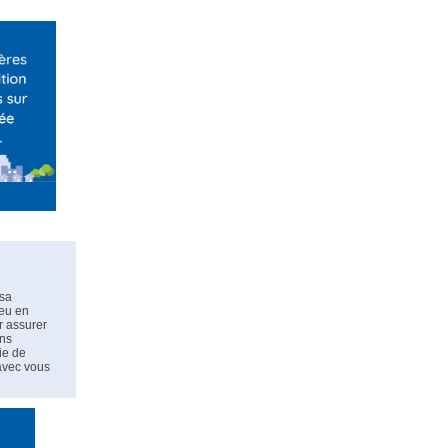
 sa
ieu en
r assurer
ons
ie de
avec vous