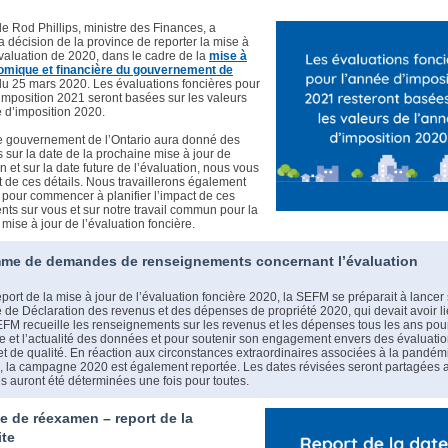
e Rod Phillips, ministre des Finances, a
 décision de la province de reporter la mise à
évaluation de 2020, dans le cadre de la
mise à
omique et financière du gouvernement de
du 25 mars 2020. Les évaluations foncières pour
imposition 2021 seront basées sur les valeurs
 d’imposition 2020.
e gouvernement de l’Ontario aura donné des
s sur la date de la prochaine mise à jour de
on et sur la date future de l’évaluation, nous vous
t de ces détails. Nous travaillerons également
pour commencer à planifier l’impact de ces
ts sur vous et sur notre travail commun pour la
mise à jour de l’évaluation foncière.
me de demandes de renseignements concernant l’évaluation
eport de la mise à jour de l’évaluation foncière 2020, la SEFM se préparait à lancer
de Déclaration des revenus et des dépenses de propriété 2020, qui devait avoir l
FM recueille les renseignements sur les revenus et les dépenses tous les ans pou
de et l’actualité des données et pour soutenir son engagement envers des évaluati
et de qualité. En réaction aux circonstances extraordinaires associées à la pandém
 la campagne 2020 est également reportée. Les dates révisées seront partagées 
es auront été déterminées une fois pour toutes.
 de réexamen – report de la
ite