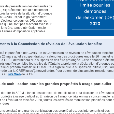
imite de présentation des demandes de
(DR) a été modifiée afin de tomber
près la levée de la situation d’urgence
à la COVID-19 par le gouvernement
. L’échéance pour les DR, pour les
res qui ne sont pas d’accord avec leur
n foncière, tombe généralement le
 l’année d’imposition applicable.
ents à la Commission de révision de l’évaluation foncière
e à la pandémie de COVID-19, la Commission de révision de l’évaluation foncière
 26 mars qu’elle suspendrait son calendrier des procédures entre le 16 mars et le 3
, la CRÉF déterminera si la suspension doit être prolongée. Cette annonce a été mo
près que l’Assemblée législative de l’Ontario a prolongé la déclaration d’urgence 
Celle-ci prendra alors fin le 12 mai. Cela signifie que la suspension initiale jusqu’au
ongée par la CRÉF jusqu’à nouvel ordre. Pour obtenir de plus amples renseigneme
ous au
site Web
de la CRÉF.
de mobilisation pour les grandes propriétés à usage particulier
dernier, la SEFM a lancé des séances de mobilisation pour discuter de l’évaluatio
opriétés à usage particulier. En raison de l’annonce faite en mars concernant le re
r de l’évaluation foncière 2020, toutes les activités de mobilisation planifiées pour 
endues.
ns constaté une grande participation des propriétaires, des intervenants et des