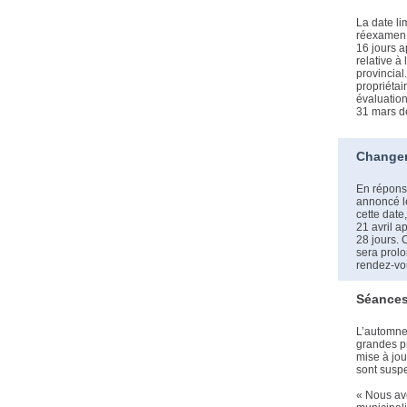
La date l
réexamen 
16 jours a
relative 
provincial
propriétai
évaluatio
31 mars de
Changem
En répons
annoncé le
cette date
21 avril a
28 jours. 
sera prol
rendez-v
Séances 
L’automne 
grandes pr
mise à jou
sont susp
« Nous avo