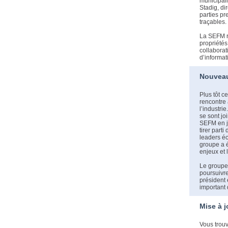
municipali
Stadig, di
parties pr
traçables.
La SEFM re
propriétés
collaborat
d’informat
Nouveau 
Plus tôt c
rencontre 
l’industri
se sont jo
SEFM en ja
tirer parti
leaders éc
groupe a é
enjeux et l
Le groupe 
poursuivre
président 
important 
Mise à j
Vous trouv