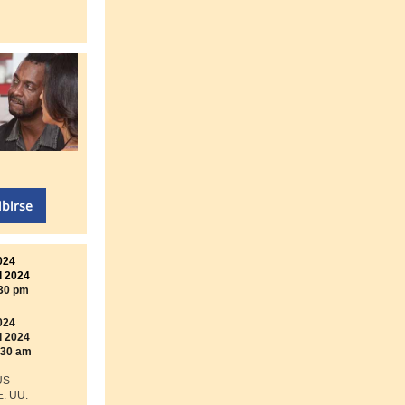
ibirse
024
l 2024
:30 pm
024
l 2024
:30 am
US
E. UU.