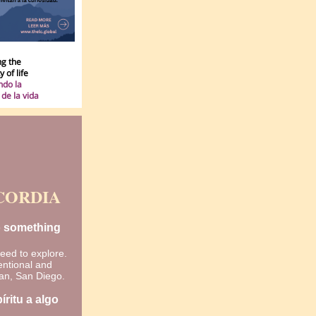
ng the
 of life
ndo la
de la vida
CORDIA
to something
need to explore.
entional and
gan, San Diego.
ritu a algo