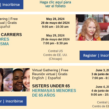
Haga clic aquí para
| Inscribirse
ver el folleto
ering | Free
May 28, 2024
ual | Gratis
28 de mayo del 2024
Español
9:00 am - 10:30 am
 CARRIERS
May 29, 2024
ORES
29 de mayo del 2024
7:00 pm - 8:30 pm
ISMA
Central US
Register | Inscr
Centro de EE. UU.
(Chicago)
Virtual Gathering | Free
June 3, 2
ó
Reuni
n virtual | Gratis
3 de junio de
English | Español
7:00 pm - 8
SISTERS UNDER 65
June 4, 2
HERMANAS MENORES
4 de junio de
9:00 am - 10
DE 65 AÑOS
r | Inscribirse
Central 
Centro de E