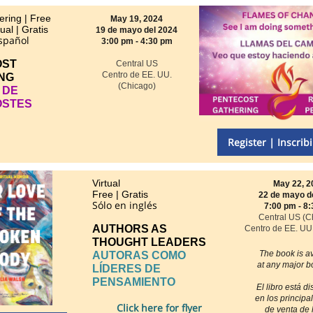
ering | Free
May 19, 2024
tual | Gratis
19 de mayo del 2024
Español
3:00 pm - 4:30 pm
OST
Central US
Centro de EE. UU.
NG
(Chicago)
 DE
OSTES
Register | Inscrib
Virtual
May 22, 2
Free | Gratis
22 de mayo d
Sólo en inglés
7:00 pm - 8
Central US (C
AUTHORS AS
Centro de EE. UU
THOUGHT LEADERS
The book is av
AUTORAS COMO
at any major bo
LÍDERES DE
PENSAMIENTO
El libro está d
en los principal
Click here for flyer
de venta de l