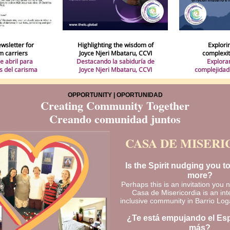
ewsletter for
Highlighting the wisdom of
Explori
m carriers
Joyce Njeri Mbataru, CCVI
complexity
e abril para
Destacando la sabiduría de
Explora
s del carisma
Joyce Njeri Mbataru, CCVI
complejidad 
OPPORTUNITY | OPORTUNIDAD
Creating Community Together
Creando comunidad juntos
CASA DE MISERI
Is the Spirit nudging you 
more?
Perhaps this is an invitation you 
Casa de Misericordia is an int
inclusive community in Barrio Lo
¿Te está empujando el Espí
más?