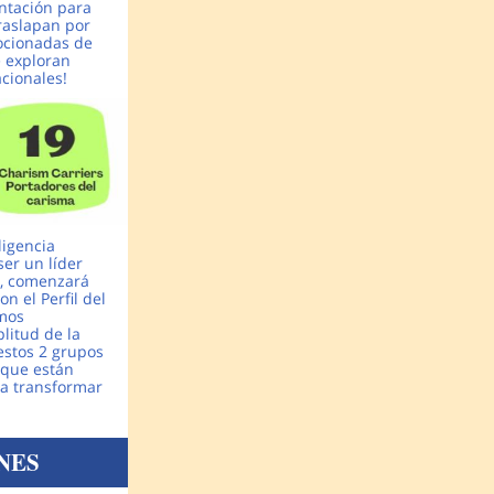
ntación para
traslapan por
cionadas de
 exploran
cionales!
ligencia
ser un líder
10, comenzará
n el Perfil del
imos
litud de la
estos 2 grupos
 que están
ra transformar
NES