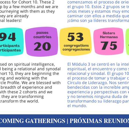
ocess for Cohort 10. These 2
comenzamos el proceso de orie
ap by a few months and we are
el grupo 10. Estos 2 grupos se 
journeying with them as they
unos meses y estamos muy emo
hey are already
caminar con ellos a medida que
al leaders!
¡cómo son ya líderes transforma
ed on spiritual intelligence,
El Módulo 3 se centró en la inte
 being a relational and synodal
espiritual, el encuentro y como 
hort 10, they are beginning the
relacional y sinodal. El grupo 
ing and working with the
el proceso de tomar y trabajar co
cle Profile. We are blessed with
Círculo de Liderazgo. Nos sent
e breadth of experience and
bendecidas con la increíble amp
with these 2 cohorts and we
experiencia y perspectivas con 
 they are transforming
y no tenemos ninguna duda de
transform the world.
transformando su liderazgo pa
el mundo.
COMING GATHERINGS | PRÓXIMAS REUNIO