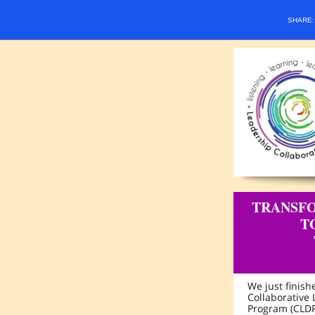
SHARE
TRANSF
T
We just finish
Collaborative
Program (CLDP