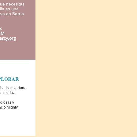
que necesitas
dia es una
iva en Barrio
.
:
SM
rcy.org
XPLORAR
harism carriers.
|Interfaz.
igiosas y
acio Mighty