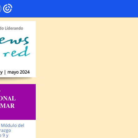
y | mayo 2024
O
ONAL
RMAR
r Módulo del
razgo
o 9 y