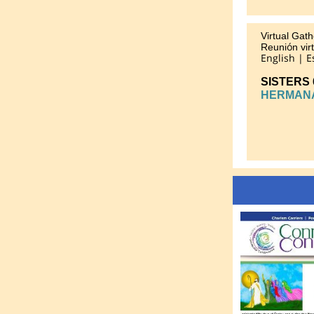
Virtual Gath
ó
Reuni
n
virt
English | 
SISTERS 6
HERMANAS