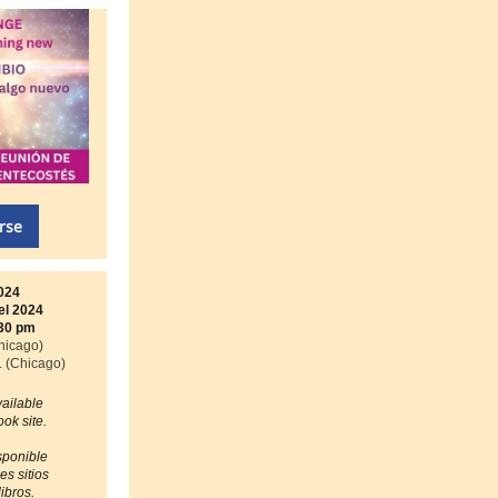
irse
024
el 2024
:30 pm
hicago)
. (Chicago)
ailable
ok site.
isponible
es sitios
ibros.