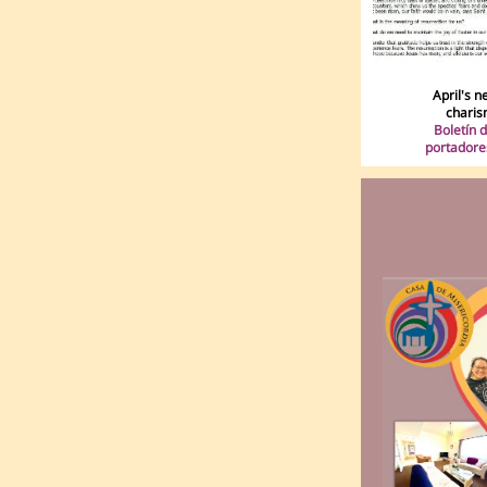
April's n
charis
Boletín d
portadore