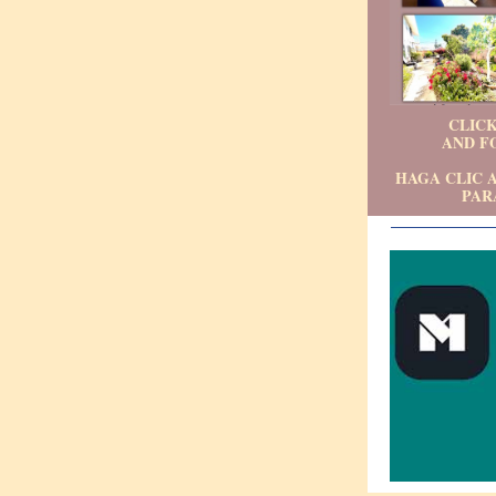
CLICK
AND F
HAGA CLIC 
PAR