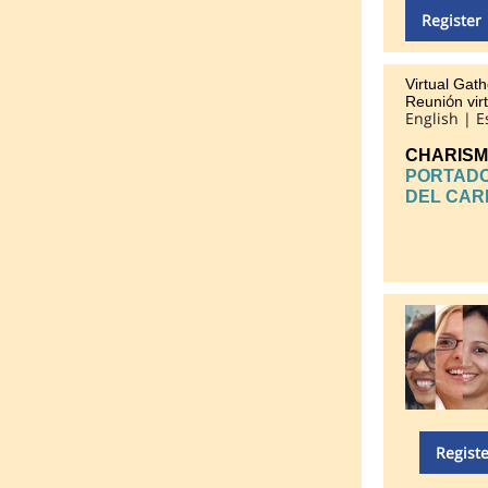
Register 
Virtual Gath
ó
Reuni
n
virt
English | 
CHARISM
PORTAD
DEL CAR
Registe