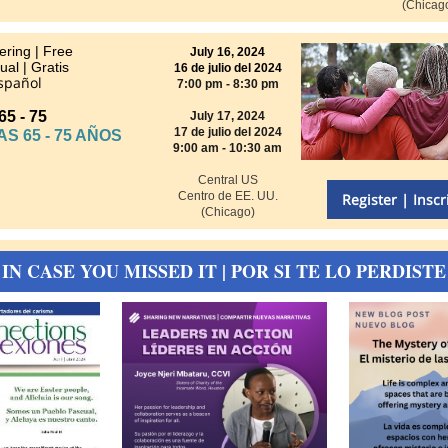
(Chicag
ering | Free
July 16, 2024
ual | Gratis
16 de julio del 2024
Español
7:00 pm - 8:30 pm
5 - 75
July 17, 2024
17 de julio del 2024
 65 - 75 AÑOS
9:00 am - 10:30 am
Central US
Centro de EE. UU.
Register | Inscr
(Chicago)
IN CASE YOU MISSED IT | POR SI TE LO PERDISTE