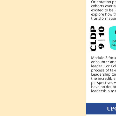
Orientation pr
cohorts overl
excited to be 
explore how t
transformation
Module 3 focus
encounter and
leader. For Co
process of tak
Leadership Cir
the incredibl
perspectives 
have no doubt
leadership to 
UP