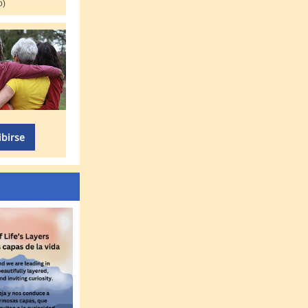
o)
ibirse