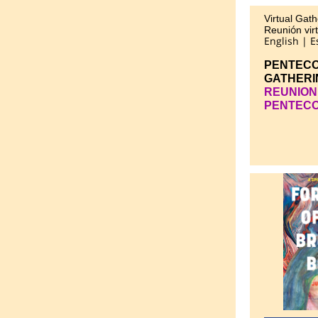
Virtual Gath
ó
Reuni
n vir
English | 
PENTEC
GATHERI
REUNION
PENTEC