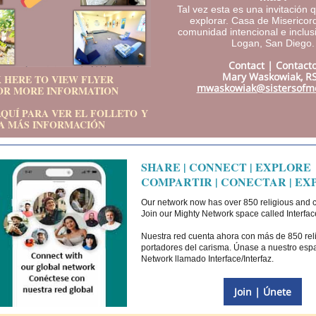
Tal vez esta es una invitación 
explorar. Casa de Misericor
comunidad intencional e inclus
Logan, San Diego
Contact | Contacto
Mary Waskowiak, R
 HERE TO VIEW FLYER
mwaskowiak@sistersofme
OR MORE INFORMATION
AQUÍ PARA VER EL FOLLETO Y
A MÁS INFORMACIÓN
SHARE | CONNECT | EXPLORE
COMPARTIR | CONECTAR | E
Our network now has over 850 religious and c
Join our Mighty Network space called Interface
Nuestra red cuenta ahora con más de 850 rel
portadores del carisma. Únase a nuestro esp
Network llamado Interface/Interfaz.
Join | Únete