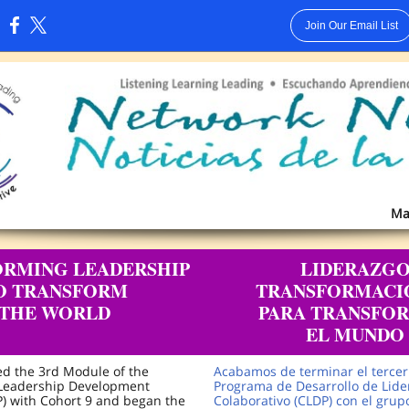
Join Our Email List
:
Ma
ORMING LEADERSHIP
LIDERAZG
O TRANSFORM
TRANSFORMACI
THE WORLD
PARA TRANSFO
EL MUNDO
ed the 3rd Module of the
Acabamos de terminar el terce
 Leadership Development
Programa de Desarrollo de Lide
) with Cohort 9 and began the
Colaborativo (CLDP) con el grup