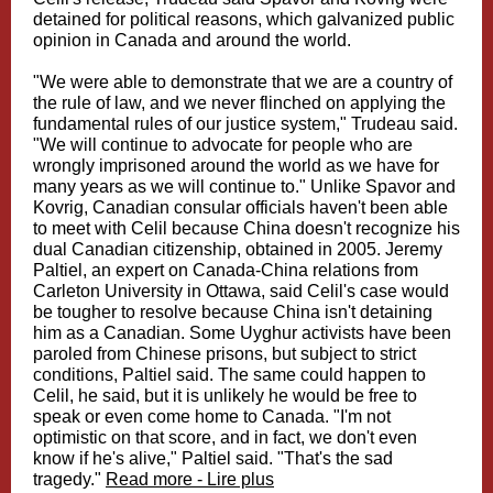
detained for political reasons, which galvanized public
opinion in Canada and around the world.
"We were able to demonstrate that we are a country of
the rule of law, and we never flinched on applying the
fundamental rules of our justice system," Trudeau said.
"We will continue to advocate for people who are
wrongly imprisoned around the world as we have for
many years as we will continue to." Unlike Spavor and
Kovrig, Canadian consular officials haven't been able
to meet with Celil because China doesn't recognize his
dual Canadian citizenship, obtained in 2005. Jeremy
Paltiel, an expert on Canada-China relations from
Carleton University in Ottawa, said Celil's case would
be tougher to resolve because China isn't detaining
him as a Canadian. Some Uyghur activists have been
paroled from Chinese prisons, but subject to strict
conditions, Paltiel said. The same could happen to
Celil, he said, but it is unlikely he would be free to
speak or even come home to Canada. "I'm not
optimistic on that score, and in fact, we don't even
know if he's alive," Paltiel said. "That's the sad
tragedy."
Read more - Lire plus