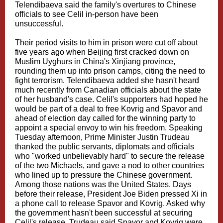
Telendibaeva said the family's overtures to Chinese
officials to see Celil in-person have been
unsuccessful.
Their period visits to him in prison were cut off about
five years ago when Beijing first cracked down on
Muslim Uyghurs in China's Xinjiang province,
rounding them up into prison camps, citing the need to
fight terrorism. Telendibaeva added she hasn't heard
much recently from Canadian officials about the state
of her husband's case. Celil's supporters had hoped he
would be part of a deal to free Kovrig and Spavor and
ahead of election day called for the winning party to
appoint a special envoy to win his freedom. Speaking
Tuesday afternoon, Prime Minister Justin Trudeau
thanked the public servants, diplomats and officials
who "worked unbelievably hard" to secure the release
of the two Michaels, and gave a nod to other countries
who lined up to pressure the Chinese government.
Among those nations was the United States. Days
before their release, President Joe Biden pressed Xi in
a phone call to release Spavor and Kovrig. Asked why
the government hasn't been successful at securing
Celil's release, Trudeau said Spavor and Kovrig were