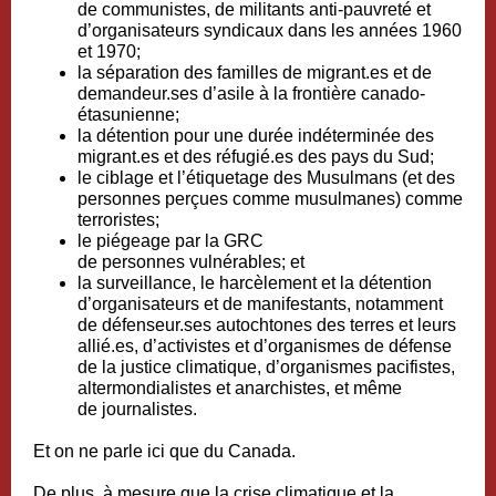
de
communistes, de militants anti-pauvreté et
d’organisateurs syndicaux
dans les années 1960
et 1970;
la
séparation des familles de migrant.es et de
demandeur.ses d’asile
à la frontière canado-
étasunienne;
la
détention pour une durée indéterminée
des
migrant.es et des réfugié.es des pays du Sud;
le
ciblage et l’étiquetage des Musulmans
(et des
personnes perçues comme musulmanes) comme
terroristes;
le piégeage par la GRC
de
personnes
vulnérables
; et
la surveillance, le harcèlement et la détention
d’organisateurs et de manifestants, notamment
de
défenseur.ses autochtones des terres
et
leurs
allié.es
, d’
activistes et d’organismes de défense
de la justice climatique
, d’
organismes pacifistes,
altermondialistes et anarchistes
, et même
de
journalistes
.
Et on ne parle ici que du Canada.
De plus, à mesure que la crise climatique et la