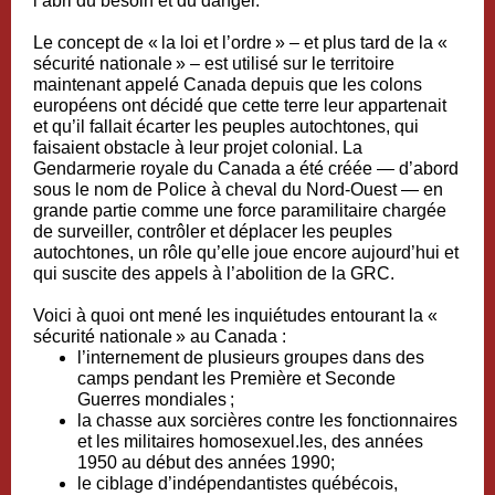
l’abri du besoin et du danger.
Le concept de « la loi et l’ordre » – et plus tard de la «
sécurité nationale » – est utilisé sur le territoire
maintenant appelé Canada depuis que les colons
européens ont décidé que cette terre leur appartenait
et qu’il fallait écarter les peuples autochtones, qui
faisaient obstacle à leur projet colonial. La
Gendarmerie royale du Canada a été
créée
— d’abord
sous le nom de Police à cheval du Nord-Ouest — en
grande partie comme une
force paramilitaire
chargée
de surveiller, contrôler et déplacer les peuples
autochtones, un rôle qu’elle joue encore
aujourd’hui
et
qui suscite des appels à l’
abolition de la GRC
.
Voici à quoi ont mené les inquiétudes entourant la «
sécurité nationale » au Canada :
l’
internement de plusieurs groupes dans des
camps
pendant les Première et Seconde
Guerres mondiales ;
la
chasse aux sorcières contre
les fonctionnaires
et les militaires
homosexuel.les
, des années
1950 au début des années 1990;
le ciblage d’
indépendantistes québécois
,