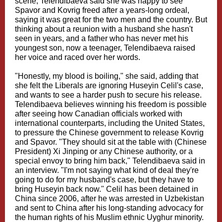
scene, Telendibaeva said she was happy to see
Spavor and Kovrig freed after a years-long ordeal,
saying it was great for the two men and the country. But
thinking about a reunion with a husband she hasn't
seen in years, and a father who has never met his
youngest son, now a teenager, Telendibaeva raised
her voice and raced over her words.
"Honestly, my blood is boiling," she said, adding that
she felt the Liberals are ignoring Huseyin Celil's case,
and wants to see a harder push to secure his release.
Telendibaeva believes winning his freedom is possible
after seeing how Canadian officials worked with
international counterparts, including the United States,
to pressure the Chinese government to release Kovrig
and Spavor. "They should sit at the table with (Chinese
President) Xi Jinping or any Chinese authority, or a
special envoy to bring him back," Telendibaeva said in
an interview. "I'm not saying what kind of deal they're
going to do for my husband's case, but they have to
bring Huseyin back now." Celil has been detained in
China since 2006, after he was arrested in Uzbekistan
and sent to China after his long-standing advocacy for
the human rights of his Muslim ethnic Uyghur minority.