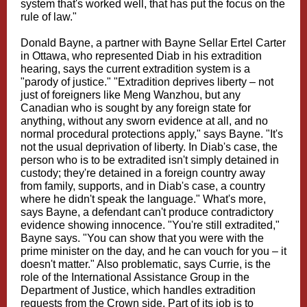
system that's worked well, that has put the focus on the
rule of law."
Donald Bayne, a partner with Bayne Sellar Ertel Carter
in Ottawa, who represented Diab in his extradition
hearing, says the current extradition system is a
"parody of justice." "Extradition deprives liberty – not
just of foreigners like Meng Wanzhou, but any
Canadian who is sought by any foreign state for
anything, without any sworn evidence at all, and no
normal procedural protections apply," says Bayne. "It's
not the usual deprivation of liberty. In Diab's case, the
person who is to be extradited isn't simply detained in
custody; they're detained in a foreign country away
from family, supports, and in Diab's case, a country
where he didn't speak the language." What's more,
says Bayne, a defendant can't produce contradictory
evidence showing innocence. "You're still extradited,"
Bayne says. "You can show that you were with the
prime minister on the day, and he can vouch for you – it
doesn't matter." Also problematic, says Currie, is the
role of the International Assistance Group in the
Department of Justice, which handles extradition
requests from the Crown side. Part of its job is to