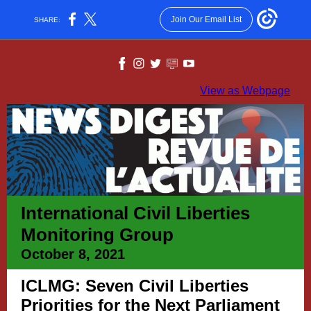
Join Our Email List
SHARE:
View as Webpage
International Civil Liberties
Monitoring Group
October 8, 2021
ICLMG: Seven Civil Liberties
Priorities for the Next Parliament