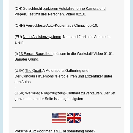
x
(CH) So schlecht
parkieren Autofahrer ohne Kamera und
Piepen
. Test mit drei Personen. Video 02:10.
x
(CHN) Verrückteste
Auto-Kopien aus China
: Top-10.
x
(EU)
Neue Assistenzsysteme
: Niemand fährt sein Auto mehr
allein.
x
(I)
13 Ferrari-Baureihen
müssen in die Werkstatt! Video 01:01.
Banaler Grund.
x
(USA)
The Quail
, A Motorsports Gathering und
Der
Concours d'Lemons
feiert die Irren und Exzentriker unter
den Autos.
x
(USA)
Weltkriegs-Jagdflugzeug-Oldtimer
zu verkaufen. Der Jet
ganz unten an der Seite ist am günstigsten.
Porsche 912
: Poor man’s 911 or something more?