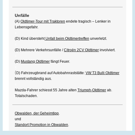
Unfälle
(A)
Oldtimer-Tour mit Traktoren
endete tragisch – Lenker in
Lebensgefahr.
x
(D) Kind übersteht
Unfall beim Oldtimertreffen
unverletzt.
x
(D) Mehrere Verkehrsunfälle /
Citroën 2CV Oldtimer
involviert.
x
(D)
Mustang Oldtimer
fängt Feuer.
x
(
D) Fahrzeugbrand auf Autobahnraststätte:
VW T3 Bulli Oldtimer
brennt vollständig aus.
x
Mazda-Fahrer schiesst 55 Jahre alten
Triumph-OIdtimer
ab.
Totalschaden.
Obwalden, der Geheimtipp
.
und
Standort Promotion in Obwalden
.