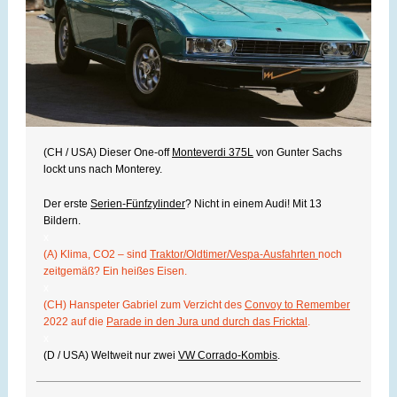
(CH / USA) Dieser One-off
Monteverdi 375L
von Gunter Sachs
lockt uns nach Monterey.
Der erste
Serien-Fünfzylinder
? Nicht in einem Audi! Mit 13
Bildern.
x
(A) Klima, CO2 – sind
Traktor/Oldtimer/Vespa-Ausfahrten
noch
zeitgemäß? Ein heißes Eisen.
x
(CH) Hanspeter Gabriel zum Verzicht des
Convoy to Remember
2022 auf die
Parade in den Jura und durch das Fricktal
.
x
(D / USA) Weltweit nur zwei
VW Corrado-Kombis
.