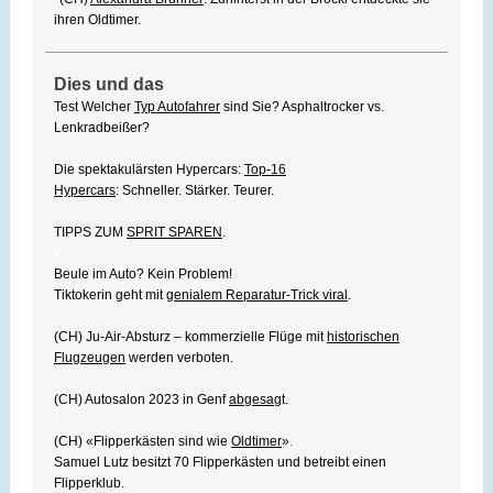
ihren Oldtimer.
Dies und das
Test Welcher
Typ Autofahrer
sind Sie? Asphaltrocker vs.
Lenkradbeißer?
x
Die spektakulärsten Hypercars:
Top-16
Hypercars
: Schneller. Stärker. Teurer.
x
TIPPS ZUM
SPRIT SPAREN
.
x
Beule im Auto? Kein Problem!
Tiktokerin geht mit
genialem Reparatur-Trick viral
.
x
(CH) Ju-Air-Absturz – kommerzielle Flüge mit
historischen
Flugzeugen
werden verboten.
x
(CH) Autosalon 2023 in Genf
abgesag
t.
x
(CH) «Flipperkästen sind wie
Oldtimer
»
.
Samuel Lutz besitzt 70 Flipperkästen und betreibt einen
Flipperklub.