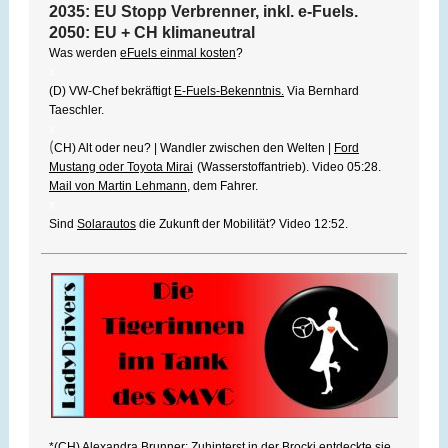
2035: EU Stopp Verbrenner, inkl. e-Fuels.
2050:
EU + CH klimaneutral
Was werden
eFuels einmal kosten
?
x
(D) VW-Chef bekräftigt
E-Fuels-Bekenntnis.
Via Bernhard
Taeschler.
x
(
CH) Alt oder neu? | Wandler zwischen den Welten |
Ford
Mustang oder Toyota Mirai
(Wasserstoffantrieb). Video 05:28.
Mail von Martin Lehmann
, dem Fahrer.
x
Sind
Solarautos
die Zukunft der Mobilität? Video 12:52.
*(CH)
Alexandra Brunner
: Zuhinterst in der Brocki entdeckte sie