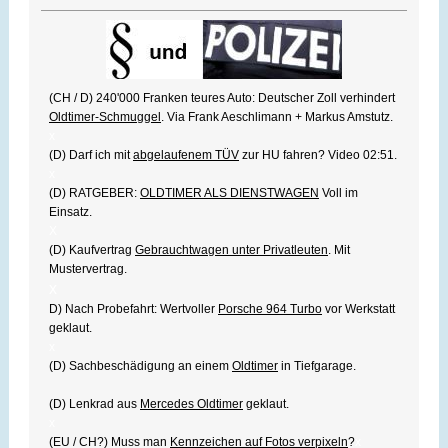
(CH / D) 240'000 Franken teures Auto: Deutscher Zoll verhindert
Oldtimer-Schmuggel
. Via Frank Aeschlimann + Markus Amstutz.
x
(D) Darf ich mit
abgelaufenem TÜV
zur HU fahren? Video 02:51.
x
(D) RATGEBER:
OLDTIMER ALS DIENSTWAGEN
Voll im
Einsatz.
X
(D) Kaufvertrag
Gebrauchtwagen unter Privatleuten
. Mit
Mustervertrag.
x
D) Nach Probefahrt: Wertvoller
Porsche 964 Turbo
vor Werkstatt
geklaut.
x
(D) Sachbeschädigung an einem
Oldtimer
in Tiefgarage.
(D) Lenkrad aus
Mercedes Oldtimer
geklaut.
x
(EU / CH?) Muss man
Kennzeichen auf Fotos verpixeln
?
x