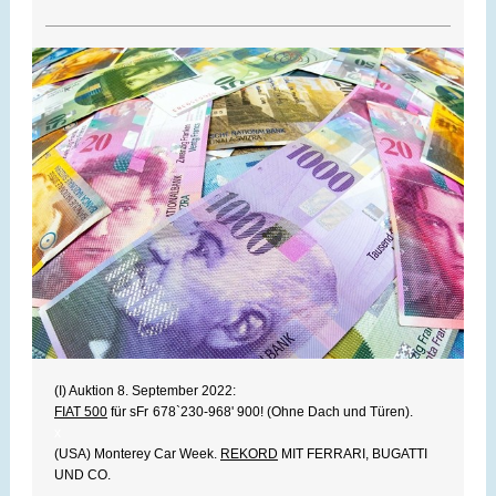
(I) Auktion 8. September 2022:
FIAT 500
für sFr
678`230-968' 900! (Ohne Dach und Türen).
x
(USA) Monterey Car Week.
REKORD
MIT FERRARI, BUGATTI
UND CO.