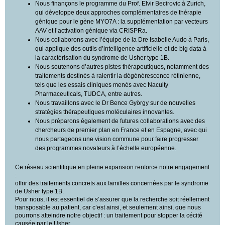
Nous finançons le programme du Prof. Elvir Becirovic à Zurich,
qui développe deux approches complémentaires de thérapie
génique pour le gène MYO7A : la supplémentation par vecteurs
AAV et l’activation génique via CRISPRa.
Nous collaborons avec l’équipe de la Dre Isabelle Audo à Paris,
qui applique des outils d’intelligence artificielle et de big data à
la caractérisation du syndrome de Usher type 1B.
Nous soutenons d’autres pistes thérapeutiques, notamment des
traitements destinés à ralentir la dégénérescence rétinienne,
tels que les essais cliniques menés avec Nacuity
Pharmaceuticals, TUDCA, entre autres.
Nous travaillons avec le Dr Bence György sur de nouvelles
stratégies thérapeutiques moléculaires innovantes.
Nous préparons également de futures collaborations avec des
chercheurs de premier plan en France et en Espagne, avec qui
nous partageons une vision commune pour faire progresser
des programmes novateurs à l’échelle européenne.
Ce réseau scientifique en pleine expansion renforce notre engagement
:
offrir des traitements concrets aux familles concernées par le syndrome
de Usher type 1B.
Pour nous, il est essentiel de s’assurer que la recherche soit réellement
transposable au patient, car c’est ainsi, et seulement ainsi, que nous
pourrons atteindre notre objectif : un traitement pour stopper la cécité
causée par le Usher.