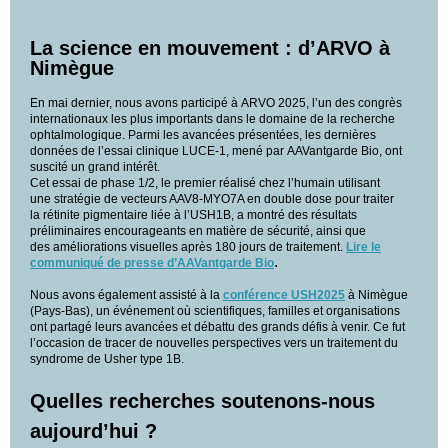
La science en mouvement : d’ARVO à
Nimègue
En mai dernier, nous avons participé à ARVO 2025, l’un des congrès
internationaux les plus importants dans le domaine de la recherche
ophtalmologique. Parmi les avancées présentées, les dernières
données de l’essai clinique LUCE-1, mené par AAVantgarde Bio, ont
suscité un grand intérêt.
Cet essai de phase 1/2, le premier réalisé chez l’humain utilisant
une stratégie de vecteurs AAV8-MYO7A en double dose pour traiter
la rétinite pigmentaire liée à l’USH1B, a montré des résultats
préliminaires encourageants en matière de sécurité, ainsi que
des améliorations visuelles après 180 jours de traitement.
Lire le
.
communiqué de presse d’AAVantgarde Bio
Nous avons également assisté à la
conf
érence USH2025
à Nimègue
(Pays-Bas), un événement où scientifiques, familles et organisations
ont partagé leurs avancées et débattu des grands défis à venir. Ce fut
l’occasion de tracer de nouvelles perspectives vers un traitement du
syndrome de Usher type 1B.
Quelles recherches soutenons-nous
aujourd’hui ?