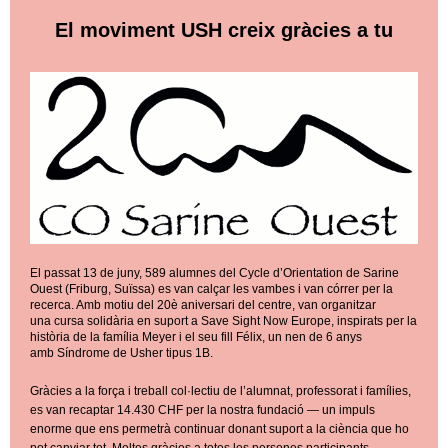
El moviment USH creix gràcies a tu
El passat 13 de juny, 589 alumnes del Cycle d’Orientation de Sarine
Ouest (Friburg, Suïssa) es van calçar les vambes i van córrer per la
recerca. Amb motiu del 20è aniversari del centre, van organitzar
una cursa solidària en suport a Save Sight Now Europe, inspirats per la
història de la família Meyer i el seu fill Félix, un nen de 6 anys
amb Síndrome de Usher tipus 1B.
Gràcies a la força i treball col·lectiu de l’alumnat, professorat i famílies,
es van recaptar 14.430 CHF per la nostra fundació — un impuls
enorme que ens permetrà continuar donant suport a la ciència que ho