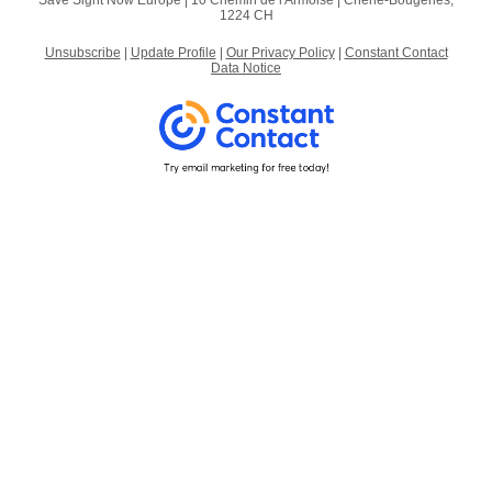
Save Sight Now Europe |
10 Chemin de l'Armoise
|
Chêne-Bougeries,
1224 CH
Unsubscribe
|
Update Profile
|
Our Privacy Policy
|
Constant Contact
Data Notice