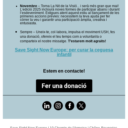
Novembre
–
Torna La Nit de la Visió... i serà més gran que mai!
L’edició 2025 inclourà noves formes de participar abans i durant
l’esdeveniment. Estigues atent aquest estiu al llançament de les
primeres accions prèvies: necessitem la teva ajuda per fer
córrer la veu i garantir una participació àmplia, creativa i
entusiasta.
Sempre – Uneix-te, col·labora, impulsa el moviment USH, fes
una donació, ofereix el teu temps com a voluntari/a o
comparteix el nostre missatge.
T’estarem molt agraïts!
Save Sight Now Europe: per curar la ceguesa
infantil
Estem en contacte!
Fer una donació