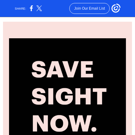
Join Our Email List
SHARE: