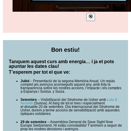
Bon estiu!
Tanquem aquest curs amb energia… i ja et pots
apuntar les dates clau!
T’esperem per tot el que ve:
Juliol
– Presentació de la segona Memòria Anual. Un repàs
complet als avenços aconseguits aquest any, amb tota la
transparència sobre les nostres accions, l’impacte i els comptes
a Espanya i Suïssa.
y Suiza.
Setembre
–
Visibilització del Síndrome de Usher amb
Lulu &
Nenette
(Suïssa). Al llarg de tot el mes i especialment
el dissabte 20 de setembre, Dia Internacional del Síndrome de
Usher, durem a terme accions de sensibilització amb aquestes
òptiques solidàries.
29 de setembre
–
Assemblea General de Save Sight Now
Europe Switzerland. Hi estàs convidat/da! T’animem a seguir de
prop les nostres decisions i avenços.