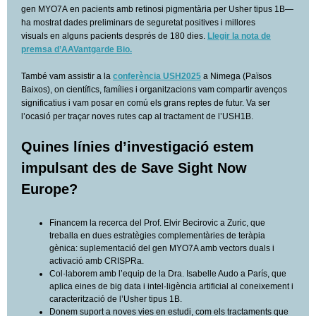
gen MYO7A en pacients amb retinosi pigmentària per Usher tipus 1B—
ha mostrat dades preliminars de seguretat positives i millores
visuals en alguns pacients després de 180 dies.
Llegir la nota de
premsa d’AAVantgarde Bio.
També vam assistir a la
conferència USH2025
a Nimega (Països
Baixos), on científics, famílies i organitzacions vam compartir avenços
significatius i vam posar en comú els grans reptes de futur. Va ser
l’ocasió per traçar noves rutes cap al tractament de l’USH1B.
Quines línies d’investigació estem
impulsant des de Save Sight Now
Europe?
Financem la recerca del Prof. Elvir Becirovic a Zuric, que
treballa en dues estratègies complementàries de teràpia
gènica: suplementació del gen MYO7A amb vectors duals i
activació amb CRISPRa.
Col·laborem amb l’equip de la Dra. Isabelle Audo a París, que
aplica eines de big data i intel·ligència artificial al coneixement i
caracterització de l’Usher tipus 1B.
Donem suport a noves vies en estudi, com els tractaments que