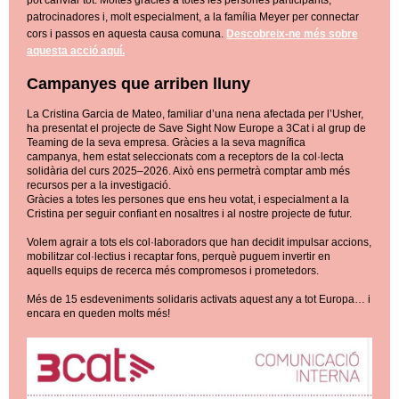
pot canviar tot. Moltes gràcies a totes les persones participants,
patrocinadores i, molt especialment, a la família Meyer per connectar
cors i passos en aquesta causa comuna.
Descobreix-ne més sobre
aquesta acció aquí.
Campanyes que arriben lluny
La Cristina Garcia de Mateo, familiar d’una nena afectada per l’Usher,
ha presentat el projecte de Save Sight Now Europe a 3Cat i al grup de
Teaming de la seva empresa. Gràcies a la seva magnífica
campanya, hem estat seleccionats com a receptors de la col·lecta
solidària del curs 2025–2026. Això ens permetrà comptar amb més
recursos per a la investigació.
Gràcies a totes les persones que ens heu votat, i especialment a la
Cristina per seguir confiant en nosaltres i al nostre projecte de futur.
Volem agrair a tots els col·laboradors que han decidit impulsar accions,
mobilitzar col·lectius i recaptar fons, perquè puguem invertir en
aquells equips de recerca més compromesos i prometedors.
Més de 15 esdeveniments solidaris activats aquest any a tot Europa… i
encara en queden molts més!