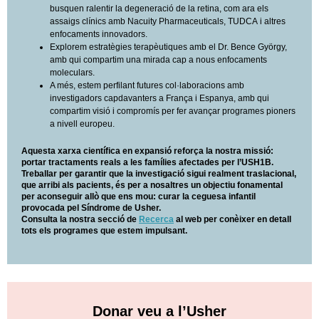
busquen ralentir la degeneració de la retina, com ara els
assaigs clínics amb Nacuity Pharmaceuticals, TUDCA i altres
enfocaments innovadors.
Explorem estratègies terapèutiques amb el Dr. Bence György,
amb qui compartim una mirada cap a nous enfocaments
moleculars.
A més, estem perfilant futures col·laboracions amb
investigadors capdavanters a França i Espanya, amb qui
compartim visió i compromís per fer avançar programes pioners
a nivell europeu.
Aquesta xarxa científica en expansió reforça la nostra missió:
portar tractaments reals a les famílies afectades per l’USH1B.
Treballar per garantir que la investigació sigui realment traslacional,
que arribi als pacients, és per a nosaltres un objectiu fonamental
per aconseguir allò que ens mou: curar la ceguesa infantil
provocada pel Síndrome de Usher.
Consulta la nostra secció de
Recerca
al web per conèixer en detall
tots els programes que estem impulsant.
Donar veu a l’Usher