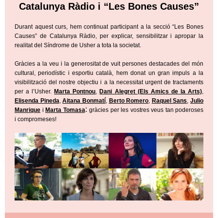
Catalunya Ràdio i “Les Bones Causes”
Durant aquest curs, hem continuat participant a la secció “Les Bones
Causes” de Catalunya Ràdio, per explicar, sensibilitzar i apropar la
realitat del Síndrome de Usher a tota la societat.
Gràcies a la veu i la generositat de vuit persones destacades del món
cultural, periodístic i esportiu català, hem donat un gran impuls a la
visibilització del nostre objectiu i a la necessitat urgent de tractaments
per a l’Usher.
Marta Pontnou
,
Dani Alegret (Els Amics de la Arts)
,
Elisenda Pineda
,
Aitana Bonmatí
,
Berto Romero
,
Raquel Sans
,
Julio
:
Manrique
i
Marta Tomasa
gràcies per les vostres veus tan poderoses
i compromeses!