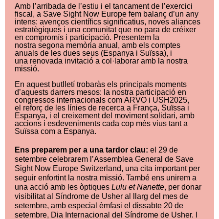
Amb l’arribada de l’estiu i el tancament de l’exercici
fiscal, a Save Sight Now Europe fem balanç d’un any
intens: avenços científics significatius, noves aliances
estratègiques i una comunitat que no para de créixer
en compromís i participació. Presentem la
nostra segona memòria anual, amb els comptes
anuals de les dues seus (Espanya i Suïssa), i
una renovada invitació a col·laborar amb la nostra
missió.
En aquest butlletí trobaràs els principals moments
d’aquests darrers mesos: la nostra participació en
congressos internacionals com ARVO i USH2025,
el reforç de les línies de recerca a França, Suïssa i
Espanya, i el creixement del moviment solidari, amb
accions i esdeveniments cada cop més vius tant a
Suïssa com a Espanya.
Ens preparem per a una tardor clau:
el 29 de
setembre celebrarem l’Assemblea General de Save
Sight Now Europe Switzerland, una cita important per
seguir enfortint la nostra missió. També ens unirem a
una acció amb les òptiques
Lulu et Nanette
, per donar
visibilitat al Síndrome de Usher al llarg del mes de
setembre, amb especial èmfasi el dissabte 20 de
setembre, Dia Internacional del Síndrome de Usher. I